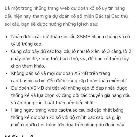
Là một trong những trang web dự đoán xổ số uy tín hàng
đầu hiện nay, tham gia dự đoán xổ số miền Bắc tại Cao thủ
soi cầu, bạn sẽ được hưởng những lợi ích sau:
Nhận được các dự đoán soi cầu XSMB nhanh chóng và có
tỷ lệ trúng cao.
Cung cấp đầy đủ các loại cầu lô như lô xiên, lô 3 càng, lô 2
nháy, dàn đề, song thủ, bạch thủ, v.v., để bạn có thêm tùy
chọn tham khảo.
Không bán số và mọi dự đoán XSMB trên trang
caothusoicau.bid đều được cung cấp hoàn toàn miễn phí.
Dự đoán XSMB chi tiết với những cặp lô đẹp nhất, được
thống kê và lựa chọn kỹ càng bởi các chuyên gia hàng đầu
và áp dụng các thuật toán tiên tiến nhất.
Hàng ngày, trang web caothusoicau.bid cập nhật bảng
thống kê dự đoán xổ số với độ chính xác cao, đã giúp
nhiều người chơi trúng lớn dựa trên những dự đoán này.