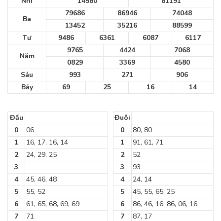
Nhì
14580
81191
79686
86946
74048
Ba
13452
35216
88599
Tư
9486
6361
6087
6117
9765
4424
7068
Năm
0829
3369
4580
Sáu
993
271
906
Bảy
69
25
16
14
Đầu
Đuôi
0
06
0
80, 80
1
16, 17, 16, 14
1
91, 61, 71
2
24, 29, 25
2
52
3
3
93
4
45, 46, 48
4
24, 14
5
55, 52
5
45, 55, 65, 25
6
61, 65, 68, 69, 69
6
86, 46, 16, 86, 06, 16
7
71
7
87, 17