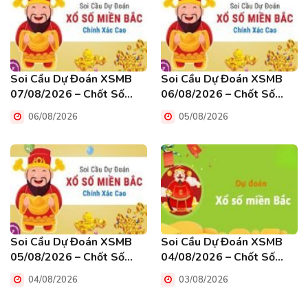
Soi Cầu Dự Đoán XSMB
Soi Cầu Dự Đoán XSMB
07/08/2026 – Chốt Số
06/08/2026 – Chốt Số
Miễn Phí, Cực Chuẩn
Miễn Phí, Cực Chuẩn
06/08/2026
05/08/2026
Soi Cầu Dự Đoán XSMB
Soi Cầu Dự Đoán XSMB
05/08/2026 – Chốt Số
04/08/2026 – Chốt Số
Miễn Phí, Cực Chuẩn
Miễn Phí, Cực Chuẩn
04/08/2026
03/08/2026