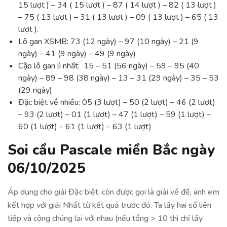
15 lượt ) – 34 ( 15 lượt ) – 87 ( 14 lượt ) – 82 ( 13 lượt )
– 75 ( 13 lượt ) – 31 ( 13 lượt ) – 09 ( 13 lượt ) – 65 ( 13
lượt ).
Lô gan XSMB: 73 (12 ngày) – 97 (10 ngày) – 21 (9
ngày) – 41 (9 ngày) – 49 (9 ngày)
Cặp lô gan lì nhất: 15 – 51 (56 ngày) – 59 – 95 (40
ngày) – 89 – 98 (38 ngày) – 13 – 31 (29 ngày) – 35 – 53
(29 ngày)
Đặc biệt về nhiều: 05 (3 lượt) – 50 (2 lượt) – 46 (2 lượt)
– 93 (2 lượt) – 01 (1 lượt) – 47 (1 lượt) – 59 (1 lượt) –
60 (1 lượt) – 61 (1 lượt) – 63 (1 lượt)
Soi cầu Pascale miền Bắc ngày
06/10/2025
Áp dụng cho giải Đặc biệt, còn được gọi là giải về đề, anh em
kết hợp với giải Nhất từ kết quả trước đó. Ta lấy hai số liên
tiếp và cộng chúng lại với nhau (nếu tổng > 10 thì chỉ lấy