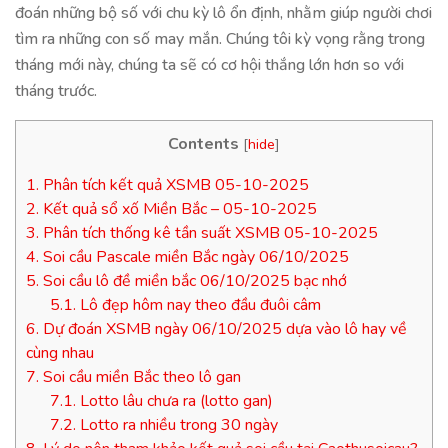
đoán những bộ số với chu kỳ lô ổn định, nhằm giúp người chơi
tìm ra những con số may mắn. Chúng tôi kỳ vọng rằng trong
tháng mới này, chúng ta sẽ có cơ hội thắng lớn hơn so với
tháng trước.
Contents
[
hide
]
1.
Phân tích kết quả XSMB 05-10-2025
2.
Kết quả sổ xố Miền Bắc – 05-10-2025
3.
Phân tích thống kê tần suất XSMB 05-10-2025
4.
Soi cầu Pascale miền Bắc ngày 06/10/2025
5.
Soi cầu lô đề miền bắc 06/10/2025 bạc nhớ
5.1.
Lô đẹp hôm nay theo đầu đuôi câm
6.
Dự đoán XSMB ngày 06/10/2025 dựa vào lô hay về
cùng nhau
7.
Soi cầu miền Bắc theo lô gan
7.1.
Lotto lâu chưa ra (lotto gan)
7.2.
Lotto ra nhiều trong 30 ngày