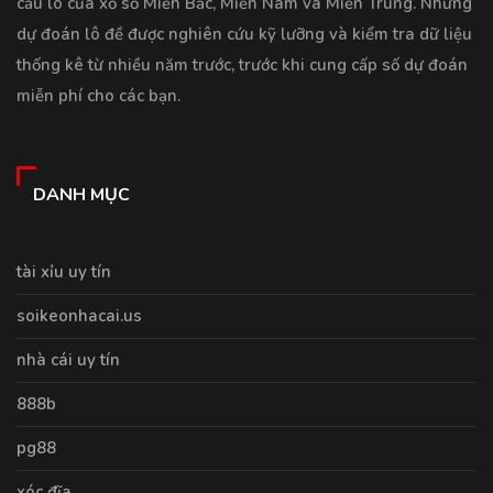
cầu lô của xổ số Miền Bắc, Miền Nam và Miền Trung. Những
dự đoán lô đề được nghiên cứu kỹ lưỡng và kiểm tra dữ liệu
thống kê từ nhiều năm trước, trước khi cung cấp số dự đoán
miễn phí cho các bạn.
DANH MỤC
tài xỉu uy tín
soikeonhacai.us
nhà cái uy tín
888b
pg88
xóc đĩa