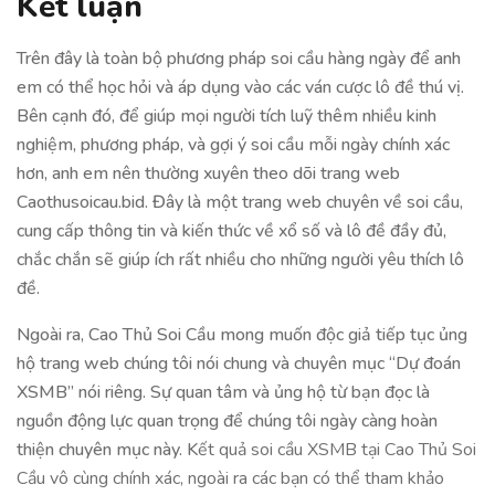
Kết luận
Trên đây là toàn bộ phương pháp soi cầu hàng ngày để anh
em có thể học hỏi và áp dụng vào các ván cược lô đề thú vị.
Bên cạnh đó, để giúp mọi người tích luỹ thêm nhiều kinh
nghiệm, phương pháp, và gợi ý soi cầu mỗi ngày chính xác
hơn, anh em nên thường xuyên theo dõi trang web
Caothusoicau.bid. Đây là một trang web chuyên về soi cầu,
cung cấp thông tin và kiến thức về xổ số và lô đề đầy đủ,
chắc chắn sẽ giúp ích rất nhiều cho những người yêu thích lô
đề.
Ngoài ra, Cao Thủ Soi Cầu mong muốn độc giả tiếp tục ủng
hộ trang web chúng tôi nói chung và chuyên mục “Dự đoán
XSMB” nói riêng. Sự quan tâm và ủng hộ từ bạn đọc là
nguồn động lực quan trọng để chúng tôi ngày càng hoàn
thiện chuyên mục này. K
ết quả soi cầu XSMB tại Cao Thủ Soi
Cầu vô cùng chính xác, ngoài ra các bạn có thể tham khảo