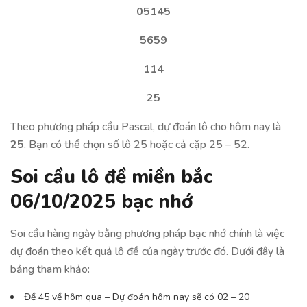
05145
5659
114
25
Theo phương pháp cầu Pascal, dự đoán lô cho hôm nay là
25
. Bạn có thể chọn số lô 25 hoặc cả cặp 25 – 52.
Soi cầu lô đề miền bắc
06/10/2025
bạc nhớ
Soi cầu hàng ngày bằng phương pháp bạc nhớ chính là việc
dự đoán theo kết quả lô đề của ngày trước đó. Dưới đây là
bảng tham khảo:
Đề 45 về hôm qua – Dự đoán hôm nay sẽ có 02 – 20