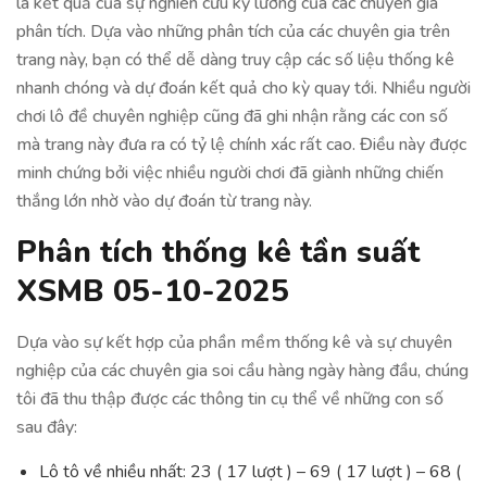
là kết quả của sự nghiên cứu kỹ lưỡng của các chuyên gia
phân tích. Dựa vào những phân tích của các chuyên gia trên
trang này, bạn có thể dễ dàng truy cập các số liệu thống kê
nhanh chóng và dự đoán kết quả cho kỳ quay tới. Nhiều người
chơi lô đề chuyên nghiệp cũng đã ghi nhận rằng các con số
mà trang này đưa ra có tỷ lệ chính xác rất cao. Điều này được
minh chứng bởi việc nhiều người chơi đã giành những chiến
thắng lớn nhờ vào dự đoán từ trang này.
Phân tích thống kê tần suất
XSMB
05-10-2025
Dựa vào sự kết hợp của phần mềm thống kê và sự chuyên
nghiệp của các chuyên gia soi cầu hàng ngày hàng đầu, chúng
tôi đã thu thập được các thông tin cụ thể về những con số
sau đây:
Lô tô về nhiều nhất: 23 ( 17 lượt ) – 69 ( 17 lượt ) – 68 (