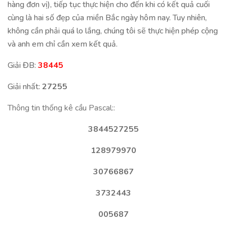
hàng đơn vị), tiếp tục thực hiện cho đến khi có kết quả cuối
cùng là hai số đẹp của miền Bắc ngày hôm nay. Tuy nhiên,
không cần phải quá lo lắng, chúng tôi sẽ thực hiện phép cộng
và anh em chỉ cần xem kết quả.
Giải ĐB:
38445
Giải nhất:
27255
Thông tin thống kê cầu Pascal::
3844527255
128979970
30766867
3732443
005687