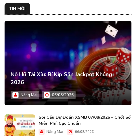
TIN MỚI
Nổ Hũ Tài Xỉu: Bí Kíp Săn Jackpot Khủng
2026
Nắng Mai
06/08/2026
Soi Cầu Dự Đoán XSMB 07/08/2026 – Chốt Số
Miễn Phí, Cực Chuẩn
Nắng Mai
06/08/2026