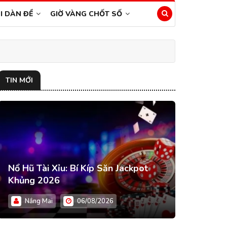
I DÀN ĐỀ
GIỜ VÀNG CHỐT SỐ
TIN MỚI
Nổ Hũ Tài Xỉu: Bí Kíp Săn Jackpot
Khủng 2026
Nắng Mai
06/08/2026