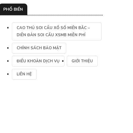
PHỔ BIẾN
CAO THỦ SOI CẦU XỔ SỐ MIỀN BẮC –
DIỄN ĐÀN SOI CẦU XSMB MIỄN PHÍ
CHÍNH SÁCH BẢO MẬT
ĐIỀU KHOẢN DỊCH VỤ
GIỚI THIỆU
LIÊN HỆ