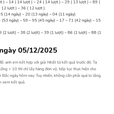
t ) – 14 ( 14 lượt ) – 24 ( 14 lượt ) – 29 ( 13 lượt ) – 89 (
 12 lượt ) – 36 ( 12 lượt ).
5 (14 ngày) – 20 (13 ngày) – 04 (11 ngày)
54 (53 ngày) – 59 – 95 (45 ngày) – 17 – 71 (42 ngày) – 15
9 (2 lượt) – 38 (2 lượt) – 39 (1 lượt) – 86 (1 lượt) – 88 (1
 ngày
05/12/2025
 đề, anh em kết hợp với giải Nhất từ kết quả trước đó. Ta
tổng > 10 thì chỉ lấy hàng đơn vị), tiếp tục thực hiện cho
n Bắc ngày hôm nay. Tuy nhiên, không cần phải quá lo lắng,
ần xem kết quả.