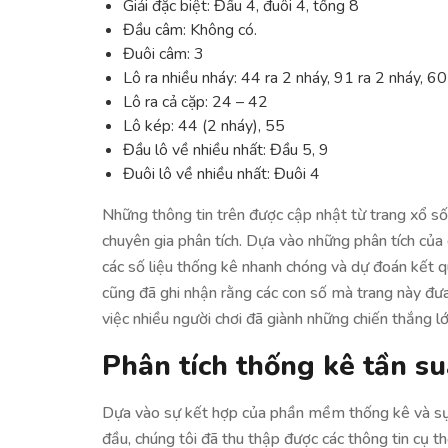
Giải đặc biệt: Đầu 4, đuôi 4, tổng 8
Đầu câm: Không có.
Đuôi câm: 3
Lô ra nhiều nháy: 44 ra 2 nháy, 91 ra 2 nháy, 60
Lô ra cả cặp: 24 – 42
Lô kép: 44 (2 nháy), 55
Đầu lô về nhiều nhất: Đầu 5, 9
Đuôi lô về nhiều nhất: Đuôi 4
Những thông tin trên được cập nhật từ trang xổ số 
chuyên gia phân tích. Dựa vào những phân tích của 
các số liệu thống kê nhanh chóng và dự đoán kết q
cũng đã ghi nhận rằng các con số mà trang này đưa 
việc nhiều người chơi đã giành những chiến thắng l
Phân tích thống kê tần 
Dựa vào sự kết hợp của phần mềm thống kê và sự 
đầu, chúng tôi đã thu thập được các thông tin cụ t