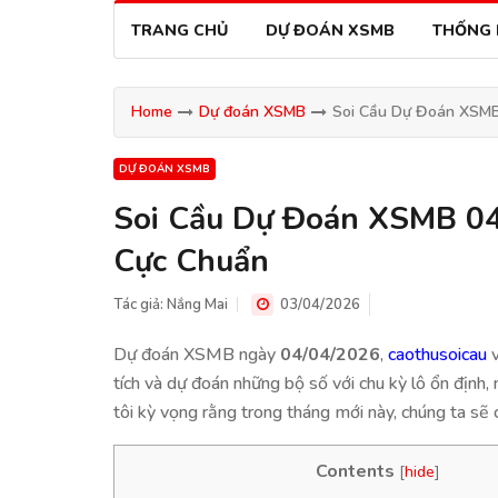
TRANG CHỦ
DỰ ĐOÁN XSMB
THỐNG 
Home
Dự đoán XSMB
Soi Cầu Dự Đoán XSMB 
DỰ ĐOÁN XSMB
Soi Cầu Dự Đoán XSMB 04/
Cực Chuẩn
Tác giả:
Nắng Mai
03/04/2026
Dự đoán XSMB ngày
04/04/2026
,
caothusoicau
v
tích và dự đoán những bộ số với chu kỳ lô ổn định
tôi kỳ vọng rằng trong tháng mới này, chúng ta sẽ 
Contents
[
hide
]