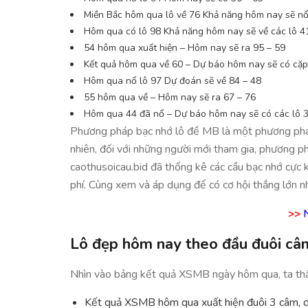
Miền Bắc hôm qua lô về 76 Khả năng hôm nay sẽ nổ
Hôm qua có lô 98 Khả năng hôm nay sẽ về các lô 4
54 hôm qua xuất hiện – Hôm nay sẽ ra 95 – 59
Kết quả hôm qua về 60 – Dự báo hôm nay sẽ có cặp
Hôm qua nổ lô 97 Dự đoán sẽ về 84 – 48
55 hôm qua về – Hôm nay sẽ ra 67 – 76
Hôm qua 44 đã nổ – Dự báo hôm nay sẽ có các lô 3
Phương pháp bạc nhớ lô đề MB là một phương pháp 
nhiên, đối với những người mới tham gia, phương ph
caothusoicau.bid đã thống kê các cầu bạc nhớ cực
phí. Cùng xem và áp dụng để có cơ hội thắng lớn n
>>
N
Lô đẹp hôm nay theo đầu đuôi câ
Nhìn vào bảng kết quả XSMB ngày hôm qua, ta th
Kết quả XSMB hôm qua xuất hiện đuôi 3 câm, 