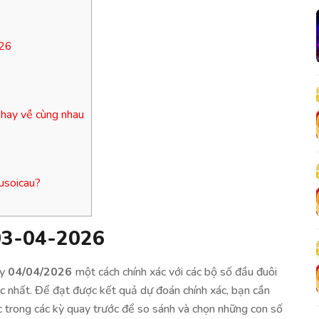
026
hay về cùng nhau
usoicau?
03-04-2026
ày
04/04/2026
một cách chính xác với các bộ số đầu đuôi
 xác nhất. Để đạt được kết quả dự đoán chính xác, bạn cần
 trong các kỳ quay trước để so sánh và chọn những con số