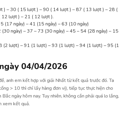
t ) – 30 ( 15 lượt ) – 90 ( 14 lượt ) – 87 ( 13 lượt ) – 28 (
 12 lượt ) – 21 ( 12 lượt ).
5 (17 ngày) – 41 (15 ngày) – 63 (10 ngày)
62 (30 ngày) – 37 – 73 (30 ngày) – 45 – 54 (28 ngày) – 15
8 (2 lượt) – 91 (1 lượt) – 93 (1 lượt) – 94 (1 lượt) – 95 (1
 ngày
04/04/2026
 đề, anh em kết hợp với giải Nhất từ kết quả trước đó. Ta
tổng > 10 thì chỉ lấy hàng đơn vị), tiếp tục thực hiện cho
n Bắc ngày hôm nay. Tuy nhiên, không cần phải quá lo lắng,
ần xem kết quả.