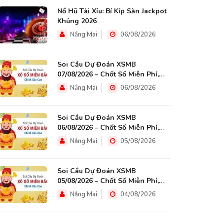
Nổ Hũ Tài Xỉu: Bí Kíp Săn Jackpot
Khủng 2026
Nắng Mai
06/08/2026
Soi Cầu Dự Đoán XSMB
07/08/2026 – Chốt Số Miễn Phí,
Cực Chuẩn
Nắng Mai
06/08/2026
Soi Cầu Dự Đoán XSMB
06/08/2026 – Chốt Số Miễn Phí,
Cực Chuẩn
Nắng Mai
05/08/2026
Soi Cầu Dự Đoán XSMB
05/08/2026 – Chốt Số Miễn Phí,
Cực Chuẩn
Nắng Mai
04/08/2026