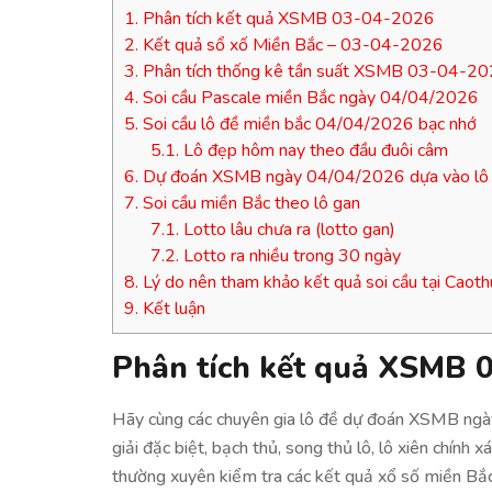
1.
Phân tích kết quả XSMB 03-04-2026
2.
Kết quả sổ xố Miền Bắc – 03-04-2026
3.
Phân tích thống kê tần suất XSMB 03-04-2
4.
Soi cầu Pascale miền Bắc ngày 04/04/2026
5.
Soi cầu lô đề miền bắc 04/04/2026 bạc nhớ
5.1.
Lô đẹp hôm nay theo đầu đuôi câm
6.
Dự đoán XSMB ngày 04/04/2026 dựa vào lô 
7.
Soi cầu miền Bắc theo lô gan
7.1.
Lotto lâu chưa ra (lotto gan)
7.2.
Lotto ra nhiều trong 30 ngày
8.
Lý do nên tham khảo kết quả soi cầu tại Caoth
9.
Kết luận
Phân tích kết quả XSMB
Hãy cùng các chuyên gia lô đề dự đoán XSMB ng
giải đặc biệt, bạch thủ, song thủ lô, lô xiên chính
thường xuyên kiểm tra các kết quả xổ số miền Bắc