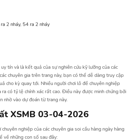
 ra 2 nháy, 54 ra 2 nháy
uy tín và là kết quả của sự nghiên cứu kỹ lưỡng của các
các chuyên gia trên trang này, bạn có thể dễ dàng truy cập
uả cho kỳ quay tới. Nhiều người chơi lô đề chuyên nghiệp
ra có tỷ lệ chính xác rất cao. Điều này được minh chứng bởi
ớn nhờ vào dự đoán từ trang này.
suất XSMB
03-04-2026
chuyên nghiệp của các chuyên gia soi cầu hàng ngày hàng
hể về những con số sau đây: