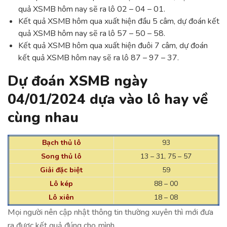
quả XSMB hôm nay sẽ ra lô 02 – 04 – 01.
Kết quả XSMB hôm qua xuất hiện đầu 5 câm, dự đoán kết
quả XSMB hôm nay sẽ ra lô 57 – 50 – 58.
Kết quả XSMB hôm qua xuất hiện đuôi 7 câm, dự đoán
kết quả XSMB hôm nay sẽ ra lô 87 – 97 – 37.
Dự đoán XSMB ngày
04/01/2024
dựa vào lô hay về
cùng nhau
Bạch thủ lô
93
Song thủ lô
13 – 31, 75 – 57
Giải đặc biệt
59
Lô kép
88 – 00
Lô xiên
18 – 08
Mọi người nên cập nhật thông tin thường xuyên thì mới đưa
ra được kết quả đúng cho mình.