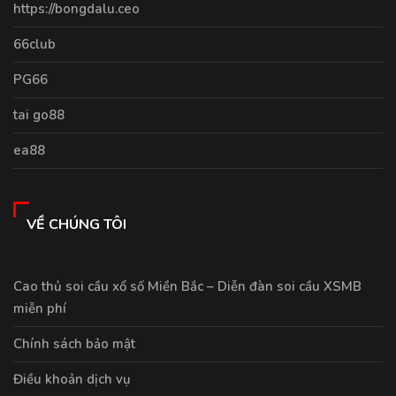
https://bongdalu.ceo
66club
PG66
tai go88
ea88
VỀ CHÚNG TÔI
Cao thủ soi cầu xổ số Miền Bắc – Diễn đàn soi cầu XSMB
miễn phí
Chính sách bảo mật
Điều khoản dịch vụ