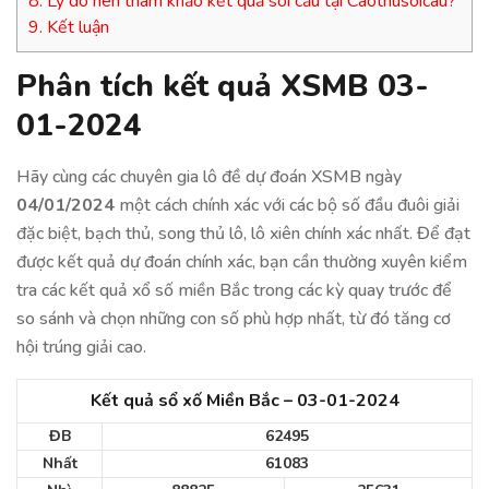
8.
Lý do nên tham khảo kết quả soi cầu tại Caothusoicau?
9.
Kết luận
Phân tích kết quả XSMB
03-
01-2024
Hãy cùng các chuyên gia lô đề dự đoán XSMB ngày
04/01/2024
một cách chính xác với các bộ số đầu đuôi giải
đặc biệt, bạch thủ, song thủ lô, lô xiên chính xác nhất. Để đạt
được kết quả dự đoán chính xác, bạn cần thường xuyên kiểm
tra các kết quả xổ số miền Bắc trong các kỳ quay trước để
so sánh và chọn những con số phù hợp nhất, từ đó tăng cơ
hội trúng giải cao.
Kết quả sổ xố Miền Bắc – 03-01-2024
ĐB
62495
Nhất
61083