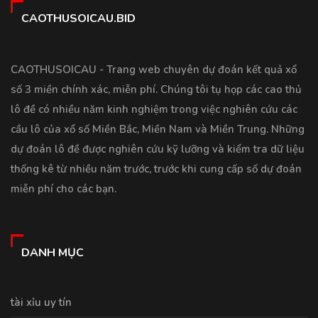
CAOTHUSOICAU.BID
CAOTHUSOICAU - Trang web chuyên dự đoán kết quả xổ
số 3 miền chính xác, miễn phí. Chúng tôi tụ họp các cao thủ
lô đề có nhiều năm kinh nghiệm trong việc nghiên cứu các
cầu lô của xổ số Miền Bắc, Miền Nam và Miền Trung. Những
dự đoán lô đề được nghiên cứu kỹ lưỡng và kiểm tra dữ liệu
thống kê từ nhiều năm trước, trước khi cung cấp số dự đoán
miễn phí cho các bạn.
DANH MỤC
tài xỉu uy tín