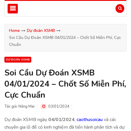
Home
Dự đoán XSMB
Soi Cầu Dự Đoán XSMB 04/01/2024 – Chốt Số Miễn Phí, Cực
Chuẩn
DỰ ĐOÁN XSMB
Soi Cầu Dự Đoán XSMB
04/01/2024 – Chốt Số Miễn Phí,
Cực Chuẩn
Tác giả:
Nắng Mai
03/01/2024
Dự đoán XSMB ngày
04/01/2024
,
caothusoicau
và các
chuyên gia lô đề có kinh nghiệm đã tiến hành phân tích và dự