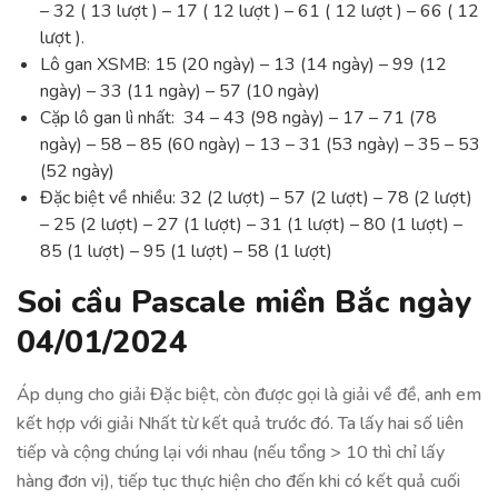
– 32 ( 13 lượt ) – 17 ( 12 lượt ) – 61 ( 12 lượt ) – 66 ( 12
lượt ).
Lô gan XSMB: 15 (20 ngày) – 13 (14 ngày) – 99 (12
ngày) – 33 (11 ngày) – 57 (10 ngày)
Cặp lô gan lì nhất: 34 – 43 (98 ngày) – 17 – 71 (78
ngày) – 58 – 85 (60 ngày) – 13 – 31 (53 ngày) – 35 – 53
(52 ngày)
Đặc biệt về nhiều: 32 (2 lượt) – 57 (2 lượt) – 78 (2 lượt)
– 25 (2 lượt) – 27 (1 lượt) – 31 (1 lượt) – 80 (1 lượt) –
85 (1 lượt) – 95 (1 lượt) – 58 (1 lượt)
Soi cầu Pascale miền Bắc ngày
04/01/2024
Áp dụng cho giải Đặc biệt, còn được gọi là giải về đề, anh em
kết hợp với giải Nhất từ kết quả trước đó. Ta lấy hai số liên
tiếp và cộng chúng lại với nhau (nếu tổng > 10 thì chỉ lấy
hàng đơn vị), tiếp tục thực hiện cho đến khi có kết quả cuối