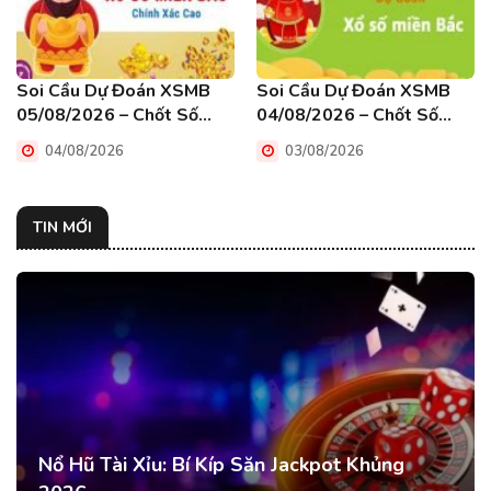
Soi Cầu Dự Đoán XSMB
Soi Cầu Dự Đoán XSMB
05/08/2026 – Chốt Số
04/08/2026 – Chốt Số
Miễn Phí, Cực Chuẩn
Miễn Phí, Cực Chuẩn
04/08/2026
03/08/2026
TIN MỚI
Nổ Hũ Tài Xỉu: Bí Kíp Săn Jackpot Khủng