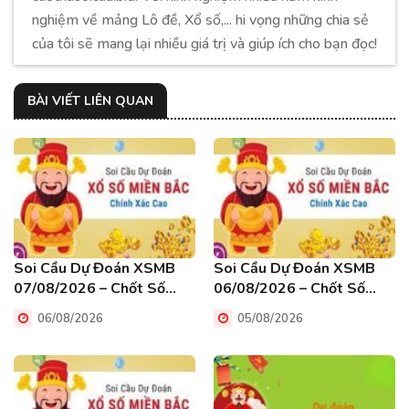
nghiệm về mảng Lô đề, Xổ số,... hi vọng những chia sẻ
của tôi sẽ mang lại nhiều giá trị và giúp ích cho bạn đọc!
BÀI VIẾT LIÊN QUAN
Soi Cầu Dự Đoán XSMB
Soi Cầu Dự Đoán XSMB
07/08/2026 – Chốt Số
06/08/2026 – Chốt Số
Miễn Phí, Cực Chuẩn
Miễn Phí, Cực Chuẩn
06/08/2026
05/08/2026