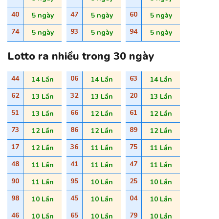
40
47
60
5 ngày
5 ngày
5 ngày
74
93
94
5 ngày
5 ngày
5 ngày
Lotto ra nhiều trong 30 ngày
44
06
63
14 Lần
14 Lần
14 Lần
62
32
20
13 Lần
13 Lần
13 Lần
51
66
61
13 Lần
12 Lần
12 Lần
73
86
89
12 Lần
12 Lần
12 Lần
17
36
75
12 Lần
11 Lần
11 Lần
48
41
47
11 Lần
11 Lần
11 Lần
90
95
25
11 Lần
10 Lần
10 Lần
98
45
04
10 Lần
10 Lần
10 Lần
46
65
79
10 Lần
10 Lần
10 Lần