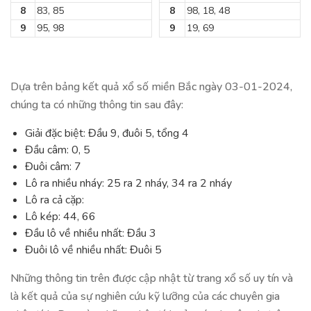
8
83, 85
8
98, 18, 48
9
95, 98
9
19, 69
Dựa trên bảng kết quả xổ số miền Bắc ngày
03-01-2024
,
chúng ta có những thông tin sau đây:
Giải đặc biệt: Đầu 9, đuôi 5, tổng 4
Đầu câm: 0, 5
Đuôi câm: 7
Lô ra nhiều nháy: 25 ra 2 nháy, 34 ra 2 nháy
Lô ra cả cặp:
Lô kép: 44, 66
Đầu lô về nhiều nhất: Đầu 3
Đuôi lô về nhiều nhất: Đuôi 5
Những thông tin trên được cập nhật từ trang xổ số uy tín và
là kết quả của sự nghiên cứu kỹ lưỡng của các chuyên gia