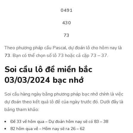
0491
430
73
Theo phương pháp cầu Pascal, dự đoán lô cho hôm nay là
73
. Bạn có thể chọn số lô 73 hoặc cả cặp 73 – 37.
Soi cầu lô đề miền bắc
03/03/2024
bạc nhớ
Soi cầu hàng ngày bằng phương pháp bạc nhớ chính là việc
dự đoán theo kết quả lô đề của ngày trước đó. Dưới đây là
bảng tham khảo:
Đề 33 về hôm qua – Dự đoán hôm nay sẽ có 83 – 38
82 hôm qua về – Hôm nay sẽ ra 26 – 62