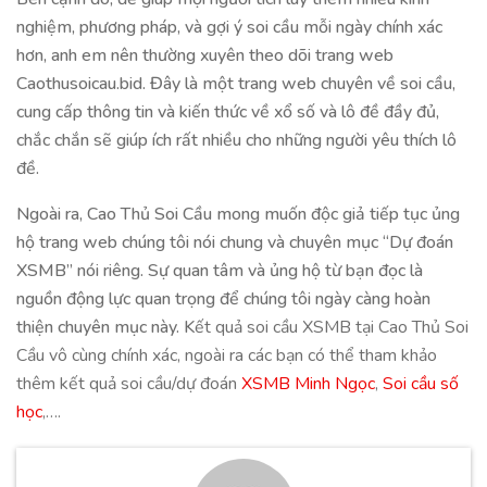
nghiệm, phương pháp, và gợi ý soi cầu mỗi ngày chính xác
hơn, anh em nên thường xuyên theo dõi trang web
Caothusoicau.bid. Đây là một trang web chuyên về soi cầu,
cung cấp thông tin và kiến thức về xổ số và lô đề đầy đủ,
chắc chắn sẽ giúp ích rất nhiều cho những người yêu thích lô
đề.
Ngoài ra, Cao Thủ Soi Cầu mong muốn độc giả tiếp tục ủng
hộ trang web chúng tôi nói chung và chuyên mục “Dự đoán
XSMB” nói riêng. Sự quan tâm và ủng hộ từ bạn đọc là
nguồn động lực quan trọng để chúng tôi ngày càng hoàn
thiện chuyên mục này. K
ết quả soi cầu XSMB tại Cao Thủ Soi
Cầu vô cùng chính xác, ngoài ra các bạn có thể tham khảo
thêm kết quả soi cầu/dự đoán
XSMB Minh Ngọc
,
Soi cầu số
học
,….