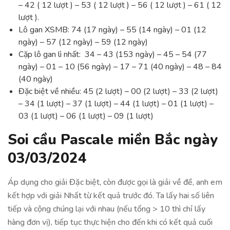
– 42 ( 12 lượt ) – 53 ( 12 lượt ) – 56 ( 12 lượt ) – 61 ( 12
lượt ).
Lô gan XSMB: 74 (17 ngày) – 55 (14 ngày) – 01 (12
ngày) – 57 (12 ngày) – 59 (12 ngày)
Cặp lô gan lì nhất: 34 – 43 (153 ngày) – 45 – 54 (77
ngày) – 01 – 10 (56 ngày) – 17 – 71 (40 ngày) – 48 – 84
(40 ngày)
Đặc biệt về nhiều: 45 (2 lượt) – 00 (2 lượt) – 33 (2 lượt)
– 34 (1 lượt) – 37 (1 lượt) – 44 (1 lượt) – 01 (1 lượt) –
03 (1 lượt) – 06 (1 lượt) – 09 (1 lượt)
Soi cầu Pascale miền Bắc ngày
03/03/2024
Áp dụng cho giải Đặc biệt, còn được gọi là giải về đề, anh em
kết hợp với giải Nhất từ kết quả trước đó. Ta lấy hai số liên
tiếp và cộng chúng lại với nhau (nếu tổng > 10 thì chỉ lấy
hàng đơn vị), tiếp tục thực hiện cho đến khi có kết quả cuối