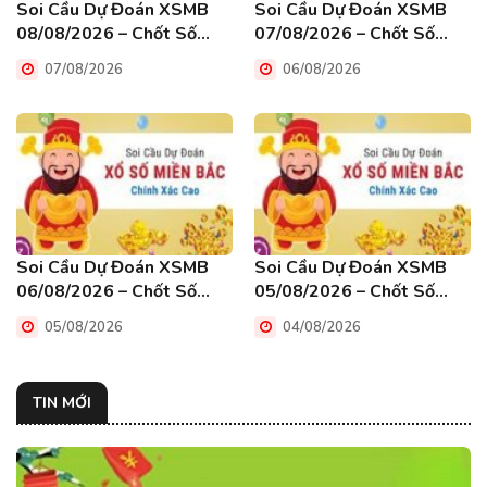
Soi Cầu Dự Đoán XSMB
Soi Cầu Dự Đoán XSMB
08/08/2026 – Chốt Số
07/08/2026 – Chốt Số
Miễn Phí, Cực Chuẩn
Miễn Phí, Cực Chuẩn
07/08/2026
06/08/2026
Soi Cầu Dự Đoán XSMB
Soi Cầu Dự Đoán XSMB
06/08/2026 – Chốt Số
05/08/2026 – Chốt Số
Miễn Phí, Cực Chuẩn
Miễn Phí, Cực Chuẩn
05/08/2026
04/08/2026
TIN MỚI