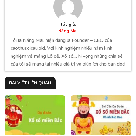
Tác giả:
Nắng Mai
Tôi là Nắng Mai, hiện đang là Founder – CEO của
caothusoicau.bid. Với kinh nghiệm nhiều năm kinh
nghiệm về mảng Lô đề, Xổ số,... hi vọng những chia sẻ
của tôi sẽ mang lại nhiều giá trị và giúp ích cho bạn đọc!
BÀI VIẾT LIÊN QUAN