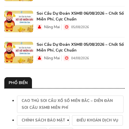
Soi Cầu Dự Đoán XSMB 06/08/2026 – Chốt Số
Miễn Phí, Cực Chuẩn
Nắng Mai
05/08/2026
Soi Cầu Dự Đoán XSMB 05/08/2026 – Chốt Số
Miễn Phí, Cực Chuẩn
Nắng Mai
04/08/2026
PHỔ BIẾN
CAO THỦ SOI CẦU XỔ SỐ MIỀN BẮC – DIỄN ĐÀN
SOI CẦU XSMB MIỄN PHÍ
CHÍNH SÁCH BẢO MẬT
ĐIỀU KHOẢN DỊCH VỤ