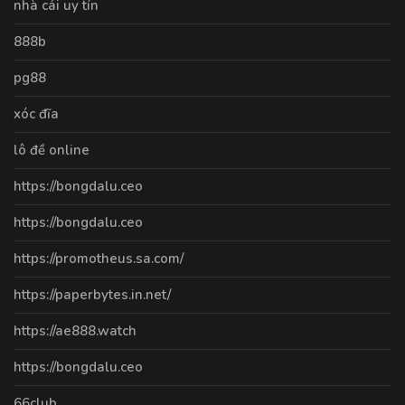
nhà cái uy tín
888b
pg88
xóc đĩa
lô đề online
https://bongdalu.ceo
https://bongdalu.ceo
https://promotheus.sa.com/
https://paperbytes.in.net/
https://ae888.watch
https://bongdalu.ceo
66club