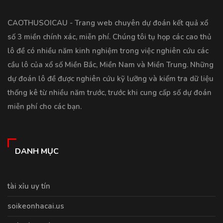
CAOTHUSOICAU - Trang web chuyên dự đoán kết quả xổ
số 3 miền chính xác, miễn phí. Chúng tôi tụ họp các cao thủ
lô đề có nhiều năm kinh nghiệm trong việc nghiên cứu các
cầu lô của xổ số Miền Bắc, Miền Nam và Miền Trung. Những
dự đoán lô đề được nghiên cứu kỹ lưỡng và kiểm tra dữ liệu
thống kê từ nhiều năm trước, trước khi cung cấp số dự đoán
miễn phí cho các bạn.
DANH MỤC
tài xỉu uy tín
soikeonhacai.us