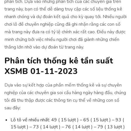
phân tích. Dựa vào những phân tích của các chuyên gia trên
trang này, bạn có thể dễ dàng truy cập các số liệu thống kê
nhanh chóng và dự đoán kết quả cho kỳ quay tới. Nhiều người
chơi lô đề chuyên nghiệp cũng đã ghi nhận rằng các con số
mà trang này đưa ra có tỷ lệ chính xác rất cao. Điều này được
minh chứng bởi việc nhiều người chơi đã giành những chiến
thắng lớn nhờ vào dự đoán từ trang này.
Phân tích thống kê tần suất
XSMB
01-11-2023
Dựa vào sự kết hợp của phần mềm thống kê và sự chuyên
nghiệp của các chuyên gia soi cầu hàng ngày hàng đầu, chúng
tôi đã thu thập được các thông tin cụ thể về những con số
sau đây:
Lô tô về nhiều nhất: 49 ( 15 lượt ) – 65 ( 15 lượt ) – 93 (
15 lượt ) – 73 ( 14 lượt ) – 76 ( 14 lượt ) – 79 ( 13 lượt )