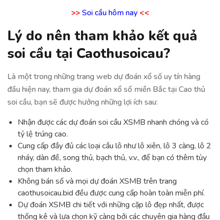
>>
Soi cầu hôm nay
<<
Lý do nên tham khảo kết quả
soi cầu tại Caothusoicau?
Là một trong những trang web dự đoán xổ số uy tín hàng
đầu hiện nay, tham gia dự đoán xổ số miền Bắc tại Cao thủ
soi cầu, bạn sẽ được hưởng những lợi ích sau:
Nhận được các dự đoán soi cầu XSMB nhanh chóng và có
tỷ lệ trúng cao.
Cung cấp đầy đủ các loại cầu lô như lô xiên, lô 3 càng, lô 2
nháy, dàn đề, song thủ, bạch thủ, v.v., để bạn có thêm tùy
chọn tham khảo.
Không bán số và mọi dự đoán XSMB trên trang
caothusoicau.bid đều được cung cấp hoàn toàn miễn phí.
Dự đoán XSMB chi tiết với những cặp lô đẹp nhất, được
thống kê và lựa chọn kỹ càng bởi các chuyên gia hàng đầu