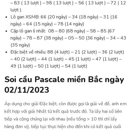
– 83 ( 13 lượt ) – 98 ( 13 lượt ) – 56 ( 13 lượt ) – 72 ( 12
lượt ).
Lô gan XSMB: 66 (20 ngày) – 34 (18 ngày) – 31 (16
ngày) – 64 (15 ngày) – 78 (14 ngày)
Cặp lô gan lì nhất: 08 – 80 (68 ngày) – 58 – 85 (67
ngày) – 78 – 87 (38 ngày) – 05 – 50 (36 ngày) – 34 – 43
(35 ngày)
Đặc biệt về nhiều: 88 (4 lượt) – 21 (2 lượt) – 36 (2 lượt)
– 40 (2 lượt) – 44 (1 lượt) – 45 (1 lượt) – 47 (1 lượt) –
49 (1 lượt) – 50 (1 lượt) – 54 (1 lượt)
Soi cầu Pascale miền Bắc ngày
02/11/2023
Áp dụng cho giải Đặc biệt, còn được gọi là giải về đề, anh em
kết hợp với giải Nhất từ kết quả trước đó. Ta lấy hai số liên
tiếp và cộng chúng lại với nhau (nếu tổng > 10 thì chỉ lấy
hàng đơn vị), tiếp tục thực hiện cho đến khi có kết quả cuối