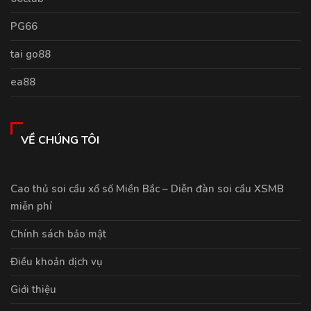
PG66
tai go88
ea88
VỀ CHÚNG TÔI
Cao thủ soi cầu xổ số Miền Bắc – Diễn đàn soi cầu XSMB
miễn phí
Chính sách bảo mật
Điều khoản dịch vụ
Giới thiệu