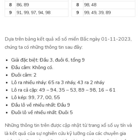
8
86, 89
8
98, 48
9
91, 99, 97, 94, 98
9
99, 49, 39, 89
Dựa trên bảng kết quả xổ số miền Bắc ngày
01-11-2023
,
chúng ta có những thông tin sau đây:
Giải đặc biệt: Đầu 3, đuôi 6, tổng 9
Đầu câm: Không có.
Đuôi câm: 2
Lô ra nhiều nháy: 65 ra 3 nháy, 43 ra 2 nháy
Lô ra cả cặp: 49 – 94, 35 – 53, 89 – 98, 16 – 61
Lô kép: 99, 77, 00, 55
Đầu lô về nhiều nhất: Đầu 9
Đuôi lô về nhiều nhất: Đuôi 5
Những thông tin trên được cập nhật từ trang xổ số uy tín và
là kết quả của sự nghiên cứu kỹ lưỡng của các chuyên gia