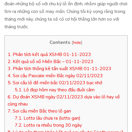
đoán những bộ số với chu kỳ lô ổn định, nhằm giúp người chơi
tìm ra những con số may mắn. Chúng tôi kỳ vọng rằng trong
tháng mới này, chúng ta sẽ có cơ hội thắng lớn hơn so với
tháng trước.
Contents
[
hide
]
1.
Phân tích kết quả XSMB 01-11-2023
2.
Kết quả sổ xố Miền Bắc – 01-11-2023
3.
Phân tích thống kê tần suất XSMB 01-11-2023
4.
Soi cầu Pascale miền Bắc ngày 02/11/2023
5.
Soi cầu lô đề miền bắc 02/11/2023 bạc nhớ
5.1.
Lô đẹp hôm nay theo đầu đuôi câm
6.
Dự đoán XSMB ngày 02/11/2023 dựa vào lô hay về
cùng nhau
7.
Soi cầu miền Bắc theo lô gan
7.1.
Lotto lâu chưa ra (lotto gan)
7.2.
Lotto ra nhiều trong 30 ngày