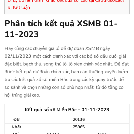
8.
Lý do nên tham khảo kết quả soi cầu tại Caothusoicau?
9.
Kết luận
Phân tích kết quả XSMB
01-
11-2023
Hãy cùng các chuyên gia lô đề dự đoán XSMB ngày
02/11/2023
một cách chính xác với các bộ số đầu đuôi giải
đặc biệt, bạch thủ, song thủ lô, lô xiên chính xác nhất. Để đạt
được kết quả dự đoán chính xác, bạn cần thường xuyên kiểm
tra các kết quả xổ số miền Bắc trong các kỳ quay trước để
so sánh và chọn những con số phù hợp nhất, từ đó tăng cơ
hội trúng giải cao.
Kết quả sổ xố Miền Bắc – 01-11-2023
ĐB
20136
Nhất
25965