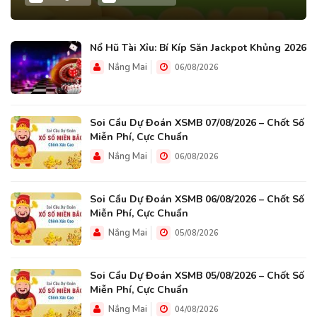
Nổ Hũ Tài Xỉu: Bí Kíp Săn Jackpot Khủng 2026
Nắng Mai
06/08/2026
Soi Cầu Dự Đoán XSMB 07/08/2026 – Chốt Số
Miễn Phí, Cực Chuẩn
Nắng Mai
06/08/2026
Soi Cầu Dự Đoán XSMB 06/08/2026 – Chốt Số
Miễn Phí, Cực Chuẩn
Nắng Mai
05/08/2026
Soi Cầu Dự Đoán XSMB 05/08/2026 – Chốt Số
Miễn Phí, Cực Chuẩn
Nắng Mai
04/08/2026