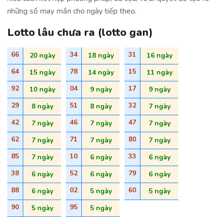
những số may mắn cho ngày tiếp theo.
Lotto lâu chưa ra (lotto gan)
66
34
31
20 ngày
18 ngày
16 ngày
64
78
15
15 ngày
14 ngày
11 ngày
92
04
17
10 ngày
9 ngày
9 ngày
29
51
32
8 ngày
8 ngày
7 ngày
42
46
47
7 ngày
7 ngày
7 ngày
62
71
80
7 ngày
7 ngày
7 ngày
85
10
33
7 ngày
6 ngày
6 ngày
38
52
79
6 ngày
6 ngày
6 ngày
88
02
60
6 ngày
5 ngày
5 ngày
90
95
5 ngày
5 ngày