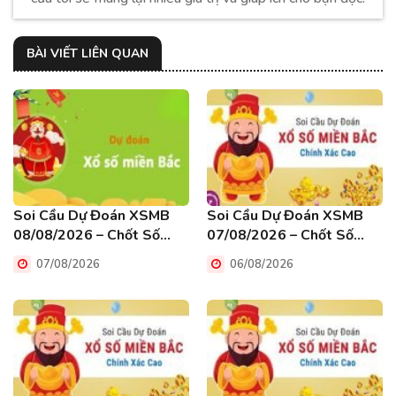
BÀI VIẾT LIÊN QUAN
Soi Cầu Dự Đoán XSMB
Soi Cầu Dự Đoán XSMB
08/08/2026 – Chốt Số
07/08/2026 – Chốt Số
Miễn Phí, Cực Chuẩn
Miễn Phí, Cực Chuẩn
07/08/2026
06/08/2026