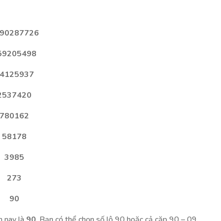
90287726
59205498
4125937
2537420
780162
58178
3985
273
90
m nay là
90
. Bạn có thể chọn số lô 90 hoặc cả cặp 90 – 09.