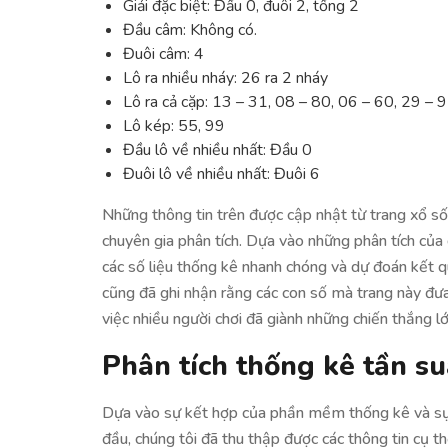
Giải đặc biệt: Đầu 0, đuôi 2, tổng 2
Đầu câm: Không có.
Đuôi câm: 4
Lô ra nhiều nháy: 26 ra 2 nháy
Lô ra cả cặp: 13 – 31, 08 – 80, 06 – 60, 29 – 
Lô kép: 55, 99
Đầu lô về nhiều nhất: Đầu 0
Đuôi lô về nhiều nhất: Đuôi 6
Những thông tin trên được cập nhật từ trang xổ số 
chuyên gia phân tích. Dựa vào những phân tích của 
các số liệu thống kê nhanh chóng và dự đoán kết q
cũng đã ghi nhận rằng các con số mà trang này đưa 
việc nhiều người chơi đã giành những chiến thắng l
Phân tích thống kê tần 
Dựa vào sự kết hợp của phần mềm thống kê và sự 
đầu, chúng tôi đã thu thập được các thông tin cụ t