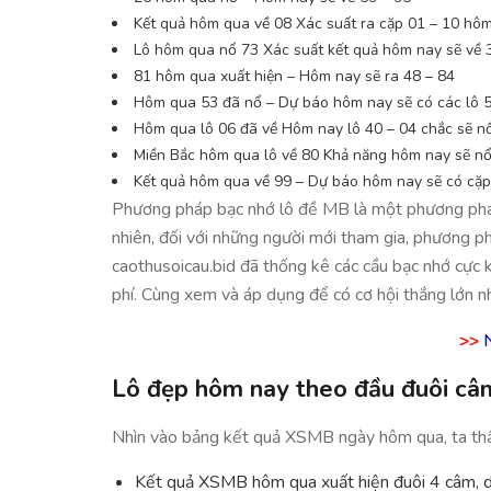
Kết quả hôm qua về 08 Xác suất ra cặp 01 – 10 hôm
Lô hôm qua nổ 73 Xác suất kết quả hôm nay sẽ về 
81 hôm qua xuất hiện – Hôm nay sẽ ra 48 – 84
Hôm qua 53 đã nổ – Dự báo hôm nay sẽ có các lô 5
Hôm qua lô 06 đã về Hôm nay lô 40 – 04 chắc sẽ n
Miền Bắc hôm qua lô về 80 Khả năng hôm nay sẽ nổ
Kết quả hôm qua về 99 – Dự báo hôm nay sẽ có cặp
Phương pháp bạc nhớ lô đề MB là một phương pháp 
nhiên, đối với những người mới tham gia, phương ph
caothusoicau.bid đã thống kê các cầu bạc nhớ cực
phí. Cùng xem và áp dụng để có cơ hội thắng lớn n
>>
N
Lô đẹp hôm nay theo đầu đuôi câ
Nhìn vào bảng kết quả XSMB ngày hôm qua, ta th
Kết quả XSMB hôm qua xuất hiện đuôi 4 câm, 