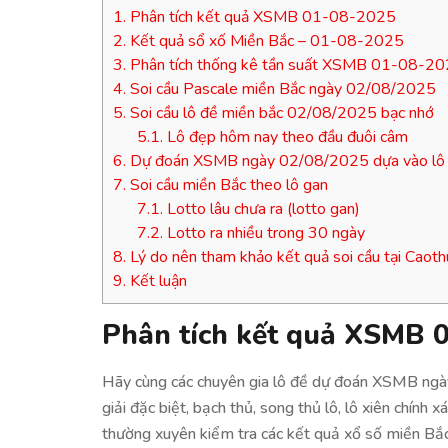
1.
Phân tích kết quả XSMB 01-08-2025
2.
Kết quả sổ xố Miền Bắc – 01-08-2025
3.
Phân tích thống kê tần suất XSMB 01-08-2
4.
Soi cầu Pascale miền Bắc ngày 02/08/2025
5.
Soi cầu lô đề miền bắc 02/08/2025 bạc nhớ
5.1.
Lô đẹp hôm nay theo đầu đuôi câm
6.
Dự đoán XSMB ngày 02/08/2025 dựa vào lô 
7.
Soi cầu miền Bắc theo lô gan
7.1.
Lotto lâu chưa ra (lotto gan)
7.2.
Lotto ra nhiều trong 30 ngày
8.
Lý do nên tham khảo kết quả soi cầu tại Caoth
9.
Kết luận
Phân tích kết quả XSMB
Hãy cùng các chuyên gia lô đề dự đoán XSMB ng
giải đặc biệt, bạch thủ, song thủ lô, lô xiên chính
thường xuyên kiểm tra các kết quả xổ số miền Bắc