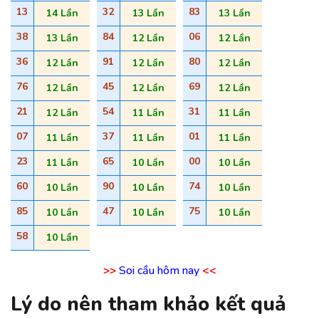
13
32
83
14 Lần
13 Lần
13 Lần
38
84
06
13 Lần
12 Lần
12 Lần
36
91
80
12 Lần
12 Lần
12 Lần
76
45
69
12 Lần
12 Lần
12 Lần
21
54
31
12 Lần
11 Lần
11 Lần
07
37
01
11 Lần
11 Lần
11 Lần
23
65
00
11 Lần
10 Lần
10 Lần
60
90
74
10 Lần
10 Lần
10 Lần
85
47
75
10 Lần
10 Lần
10 Lần
58
10 Lần
>>
Soi cầu hôm nay
<<
Lý do nên tham khảo kết quả