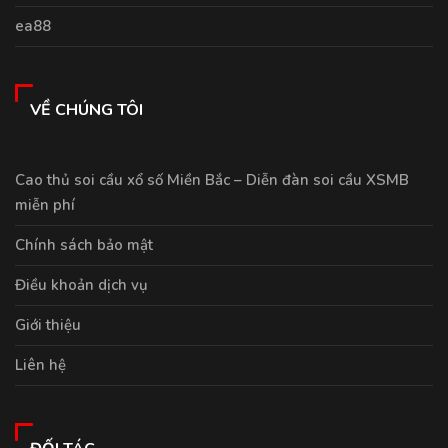
ea88
VỀ CHÚNG TÔI
Cao thủ soi cầu xổ số Miền Bắc – Diễn đàn soi cầu XSMB
miễn phí
Chính sách bảo mật
Điều khoản dịch vụ
Giới thiệu
Liên hệ