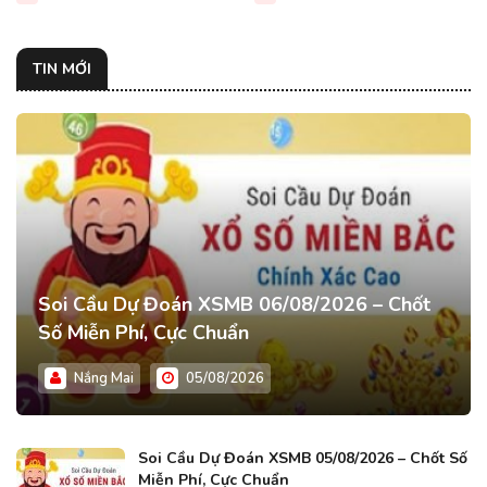
TIN MỚI
Soi Cầu Dự Đoán XSMB 06/08/2026 – Chốt
Số Miễn Phí, Cực Chuẩn
Nắng Mai
05/08/2026
Soi Cầu Dự Đoán XSMB 05/08/2026 – Chốt Số
Miễn Phí, Cực Chuẩn