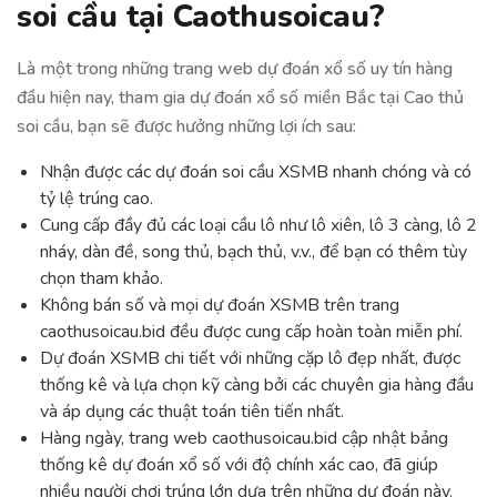
soi cầu tại Caothusoicau?
Là một trong những trang web dự đoán xổ số uy tín hàng
đầu hiện nay, tham gia dự đoán xổ số miền Bắc tại Cao thủ
soi cầu, bạn sẽ được hưởng những lợi ích sau:
Nhận được các dự đoán soi cầu XSMB nhanh chóng và có
tỷ lệ trúng cao.
Cung cấp đầy đủ các loại cầu lô như lô xiên, lô 3 càng, lô 2
nháy, dàn đề, song thủ, bạch thủ, v.v., để bạn có thêm tùy
chọn tham khảo.
Không bán số và mọi dự đoán XSMB trên trang
caothusoicau.bid đều được cung cấp hoàn toàn miễn phí.
Dự đoán XSMB chi tiết với những cặp lô đẹp nhất, được
thống kê và lựa chọn kỹ càng bởi các chuyên gia hàng đầu
và áp dụng các thuật toán tiên tiến nhất.
Hàng ngày, trang web caothusoicau.bid cập nhật bảng
thống kê dự đoán xổ số với độ chính xác cao, đã giúp
nhiều người chơi trúng lớn dựa trên những dự đoán này.