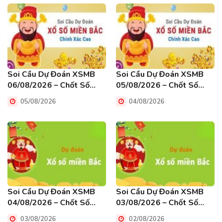
Soi Cầu Dự Đoán XSMB
Soi Cầu Dự Đoán XSMB
06/08/2026 – Chốt Số
05/08/2026 – Chốt Số
Miễn Phí, Cực Chuẩn
Miễn Phí, Cực Chuẩn
05/08/2026
04/08/2026
Soi Cầu Dự Đoán XSMB
Soi Cầu Dự Đoán XSMB
04/08/2026 – Chốt Số
03/08/2026 – Chốt Số
Miễn Phí, Cực Chuẩn
Miễn Phí, Cực Chuẩn
03/08/2026
02/08/2026