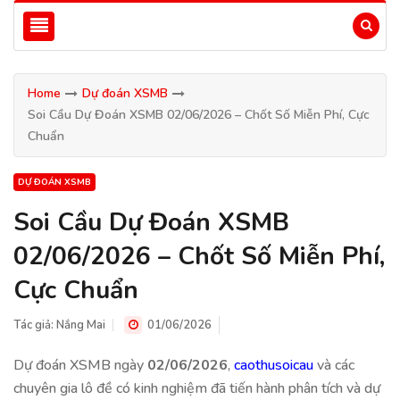
Home
Dự đoán XSMB
Soi Cầu Dự Đoán XSMB 02/06/2026 – Chốt Số Miễn Phí, Cực
Chuẩn
DỰ ĐOÁN XSMB
Soi Cầu Dự Đoán XSMB
02/06/2026 – Chốt Số Miễn Phí,
Cực Chuẩn
Tác giả:
Nắng Mai
01/06/2026
Dự đoán XSMB ngày
02/06/2026
,
caothusoicau
và các
chuyên gia lô đề có kinh nghiệm đã tiến hành phân tích và dự