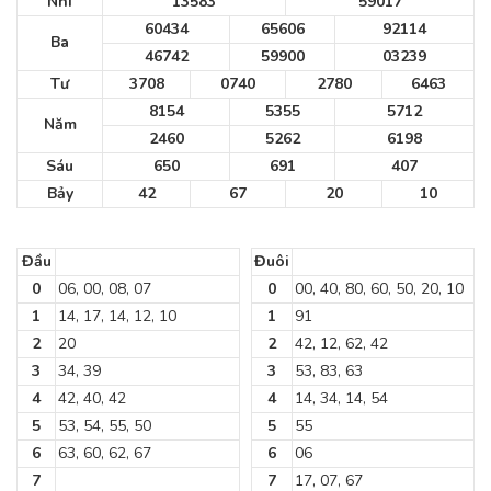
Nhì
13583
59017
60434
65606
92114
Ba
46742
59900
03239
Tư
3708
0740
2780
6463
8154
5355
5712
Năm
2460
5262
6198
Sáu
650
691
407
Bảy
42
67
20
10
Đầu
Đuôi
0
06, 00, 08, 07
0
00, 40, 80, 60, 50, 20, 10
1
14, 17, 14, 12, 10
1
91
2
20
2
42, 12, 62, 42
3
34, 39
3
53, 83, 63
4
42, 40, 42
4
14, 34, 14, 54
5
53, 54, 55, 50
5
55
6
63, 60, 62, 67
6
06
7
7
17, 07, 67