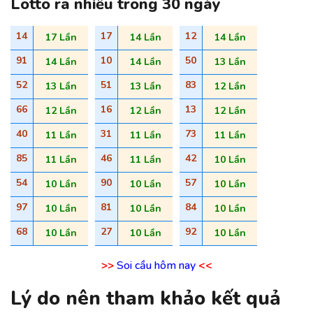
Lotto ra nhiều trong 30 ngày
14
17
12
17 Lần
14 Lần
14 Lần
91
10
50
14 Lần
14 Lần
13 Lần
52
51
83
13 Lần
13 Lần
12 Lần
66
16
13
12 Lần
12 Lần
12 Lần
40
31
73
11 Lần
11 Lần
11 Lần
85
46
42
11 Lần
11 Lần
10 Lần
54
90
57
10 Lần
10 Lần
10 Lần
97
81
84
10 Lần
10 Lần
10 Lần
68
27
92
10 Lần
10 Lần
10 Lần
>>
Soi cầu hôm nay
<<
Lý do nên tham khảo kết quả