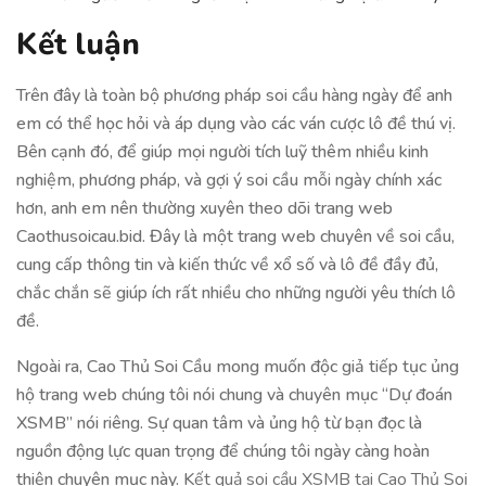
Kết luận
Trên đây là toàn bộ phương pháp soi cầu hàng ngày để anh
em có thể học hỏi và áp dụng vào các ván cược lô đề thú vị.
Bên cạnh đó, để giúp mọi người tích luỹ thêm nhiều kinh
nghiệm, phương pháp, và gợi ý soi cầu mỗi ngày chính xác
hơn, anh em nên thường xuyên theo dõi trang web
Caothusoicau.bid. Đây là một trang web chuyên về soi cầu,
cung cấp thông tin và kiến thức về xổ số và lô đề đầy đủ,
chắc chắn sẽ giúp ích rất nhiều cho những người yêu thích lô
đề.
Ngoài ra, Cao Thủ Soi Cầu mong muốn độc giả tiếp tục ủng
hộ trang web chúng tôi nói chung và chuyên mục “Dự đoán
XSMB” nói riêng. Sự quan tâm và ủng hộ từ bạn đọc là
nguồn động lực quan trọng để chúng tôi ngày càng hoàn
thiện chuyên mục này. K
ết quả soi cầu XSMB tại Cao Thủ Soi