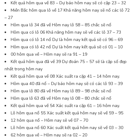
Kết quả hôm qua về 83 – Dự báo hôm nay sẽ có cặp 23 – 32
Miền Bắc hôm qua lô về 17 Khả năng hôm nay sẽ nổ các lô 72
– 27
Hôm qua lô 34 đã về Hôm nay lô 58 – 85 chắc sẽ nổ
Hôm qua có lô 06 Khả năng hôm nay sẽ về các lô 37 – 73
Hôm qua có lô 14 nổ Dự là hôm nay kết quả sẽ có 96 – 69
Hôm qua có lô 42 nổ Dự là hôm nay kết quả sẽ có 01 – 10
00 hôm qua về – Hôm nay sẽ ra 91 – 19
Kết quả hôm qua đã về 39 Dự đoán 75 – 57 sẽ là cặp số đẹp
nhất trong hôm nay
Kết quả hôm qua về 08 Xác suất ra cặp 41 – 14 hôm nay.
Hôm qua 40 đã nổ – Dự báo hôm nay sẽ có các lô 93 – 39
Hôm qua lô 80 đã về Hôm nay lô 89 – 98 chắc sẽ nổ
Hôm qua lô 63 đã về Hôm nay lô 08 – 80 chắc sẽ nổ
Kết quả hôm qua về 54 Xác suất ra cặp 61 – 16 hôm nay.
Lô hôm qua nổ 55 Xác suất kết quả hôm nay sẽ về 59 – 95
12 hôm qua nổ – Hôm nay sẽ về 07 – 70
Lô hôm qua nổ 60 Xác suất kết quả hôm nay sẽ về 03 – 30
62 hôm qua về – Hôm nay sẽ ra 02 – 20