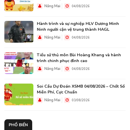
Nắng Mai
04/08/2026
Hành trình và sự nghiệp HLV Dương Minh
Ninh người cận vệ trung thành HAGL
Nắng Mai
04/08/2026
Tiểu sử thủ môn Bùi Hoàng Khang và hành
trình chinh phục đỉnh cao
Nắng Mai
04/08/2026
Soi Cầu Dự Đoán XSMB 04/08/2026 – Chốt Số
Miễn Phí, Cực Chuẩn
Nắng Mai
03/08/2026
PHỔ BIẾN