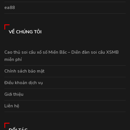
ea88
VỀ CHÚNG TÔI
Cao thủ soi cầu xổ số Miền Bắc – Diễn đàn soi cầu XSMB
miễn phí
Chính sách bảo mật
Điều khoản dịch vụ
Giới thiệu
Liên hệ