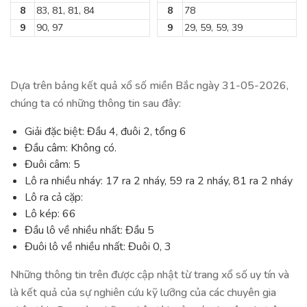
8
83, 81, 81, 84
8
78
9
90, 97
9
29, 59, 59, 39
Dựa trên bảng kết quả xổ số miền Bắc ngày
31-05-2026
,
chúng ta có những thông tin sau đây:
Giải đặc biệt: Đầu 4, đuôi 2, tổng 6
Đầu câm: Không có.
Đuôi câm: 5
Lô ra nhiều nháy: 17 ra 2 nháy, 59 ra 2 nháy, 81 ra 2 nháy
Lô ra cả cặp:
Lô kép: 66
Đầu lô về nhiều nhất: Đầu 5
Đuôi lô về nhiều nhất: Đuôi 0, 3
Những thông tin trên được cập nhật từ trang xổ số uy tín và
là kết quả của sự nghiên cứu kỹ lưỡng của các chuyên gia