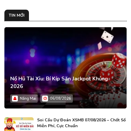
TIN MỚI
Nổ Hũ Tài Xỉu: Bí Kíp Săn Jackpot Khủng
2026
Nắng Mai
06/08/2026
Soi Cầu Dự Đoán XSMB 07/08/2026 – Chốt Số
Miễn Phí, Cực Chuẩn