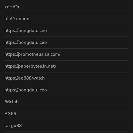
xóc đĩa
lô đề online
https://bongdalu.ceo
https://bongdalu.ceo
https://promotheus.sa.com/
https://paperbytes.in.net/
https://ae888.watch
https://bongdalu.ceo
66club
PG66
tai go88