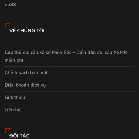
ea88
VỀ CHÚNG TÔI
Cao thủ soi cầu xổ số Miền Bắc – Diễn đàn soi cầu XSMB
miễn phí
Chính sách bảo mật
Điều khoản dịch vụ
Giới thiệu
Liên hệ
ĐỐI TÁC