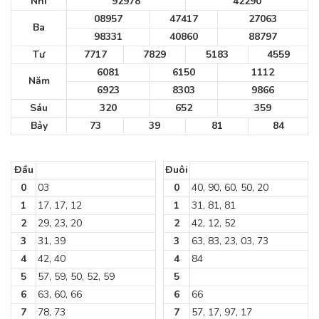
Nhì
92978
42290
08957
47417
27063
Ba
98331
40860
88797
Tư
7717
7829
5183
4559
6081
6150
1112
Năm
6923
8303
9866
Sáu
320
652
359
Bảy
73
39
81
84
Đầu
Đuôi
0
03
0
40, 90, 60, 50, 20
1
17, 17, 12
1
31, 81, 81
2
29, 23, 20
2
42, 12, 52
3
31, 39
3
63, 83, 23, 03, 73
4
42, 40
4
84
5
57, 59, 50, 52, 59
5
6
63, 60, 66
6
66
7
78, 73
7
57, 17, 97, 17