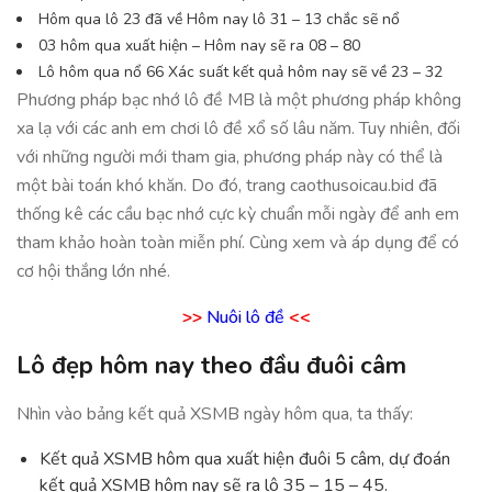
Hôm qua lô 23 đã về Hôm nay lô 31 – 13 chắc sẽ nổ
03 hôm qua xuất hiện – Hôm nay sẽ ra 08 – 80
Lô hôm qua nổ 66 Xác suất kết quả hôm nay sẽ về 23 – 32
Phương pháp bạc nhớ lô đề MB là một phương pháp không
xa lạ với các anh em chơi lô đề xổ số lâu năm. Tuy nhiên, đối
với những người mới tham gia, phương pháp này có thể là
một bài toán khó khăn. Do đó, trang caothusoicau.bid đã
thống kê các cầu bạc nhớ cực kỳ chuẩn mỗi ngày để anh em
tham khảo hoàn toàn miễn phí. Cùng xem và áp dụng để có
cơ hội thắng lớn nhé.
>>
Nuôi lô đề
<<
Lô đẹp hôm nay theo đầu đuôi câm
Nhìn vào bảng kết quả XSMB ngày hôm qua, ta thấy:
Kết quả XSMB hôm qua xuất hiện đuôi 5 câm, dự đoán
kết quả XSMB hôm nay sẽ ra lô 35 – 15 – 45.