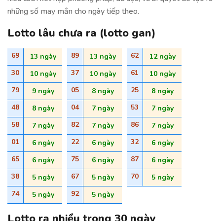
những số may mắn cho ngày tiếp theo.
Lotto lâu chưa ra (lotto gan)
69
89
62
13 ngày
13 ngày
12 ngày
30
37
61
10 ngày
10 ngày
10 ngày
79
05
25
9 ngày
8 ngày
8 ngày
48
04
53
8 ngày
7 ngày
7 ngày
58
82
86
7 ngày
7 ngày
7 ngày
01
22
32
6 ngày
6 ngày
6 ngày
65
75
87
6 ngày
6 ngày
6 ngày
38
67
70
5 ngày
5 ngày
5 ngày
74
92
5 ngày
5 ngày
Lotto ra nhiều trong 30 ngày