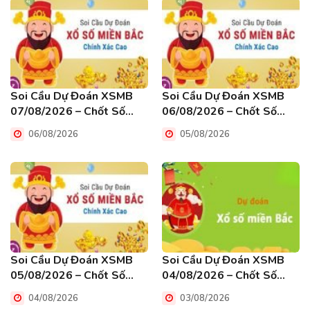
Soi Cầu Dự Đoán XSMB
Soi Cầu Dự Đoán XSMB
07/08/2026 – Chốt Số
06/08/2026 – Chốt Số
Miễn Phí, Cực Chuẩn
Miễn Phí, Cực Chuẩn
06/08/2026
05/08/2026
Soi Cầu Dự Đoán XSMB
Soi Cầu Dự Đoán XSMB
05/08/2026 – Chốt Số
04/08/2026 – Chốt Số
Miễn Phí, Cực Chuẩn
Miễn Phí, Cực Chuẩn
04/08/2026
03/08/2026