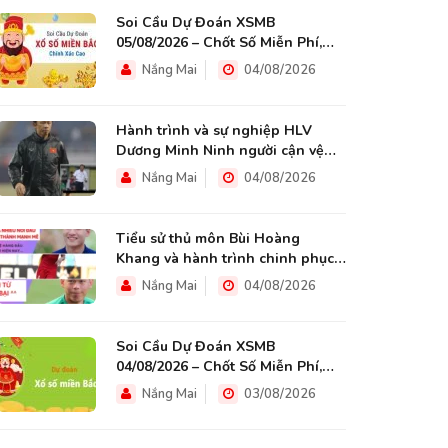
Soi Cầu Dự Đoán XSMB
05/08/2026 – Chốt Số Miễn Phí,
Cực Chuẩn
Nắng Mai
04/08/2026
Hành trình và sự nghiệp HLV
Dương Minh Ninh người cận vệ
trung thành HAGL
Nắng Mai
04/08/2026
Tiểu sử thủ môn Bùi Hoàng
Khang và hành trình chinh phục
đỉnh cao
Nắng Mai
04/08/2026
Soi Cầu Dự Đoán XSMB
04/08/2026 – Chốt Số Miễn Phí,
Cực Chuẩn
Nắng Mai
03/08/2026