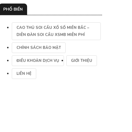
PHỔ BIẾN
CAO THỦ SOI CẦU XỔ SỐ MIỀN BẮC –
DIỄN ĐÀN SOI CẦU XSMB MIỄN PHÍ
CHÍNH SÁCH BẢO MẬT
ĐIỀU KHOẢN DỊCH VỤ
GIỚI THIỆU
LIÊN HỆ