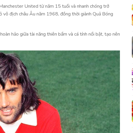
 Manchester United từ năm 15 tuổi và nhanh chóng trở
đỏ vô địch châu Âu năm 1968, đồng thời giành Quả Bóng
hoàn hảo giữa tài năng thiên bẩm và cá tính nổi bật, tạo nên