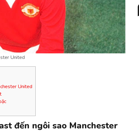
ester United
nchester United
t
oặc
fast đến ngôi sao Manchester