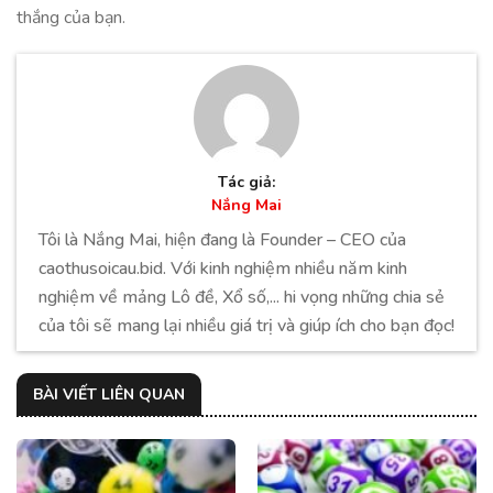
thắng của bạn.
Tác giả:
Nắng Mai
Tôi là Nắng Mai, hiện đang là Founder – CEO của
caothusoicau.bid. Với kinh nghiệm nhiều năm kinh
nghiệm về mảng Lô đề, Xổ số,... hi vọng những chia sẻ
của tôi sẽ mang lại nhiều giá trị và giúp ích cho bạn đọc!
BÀI VIẾT LIÊN QUAN