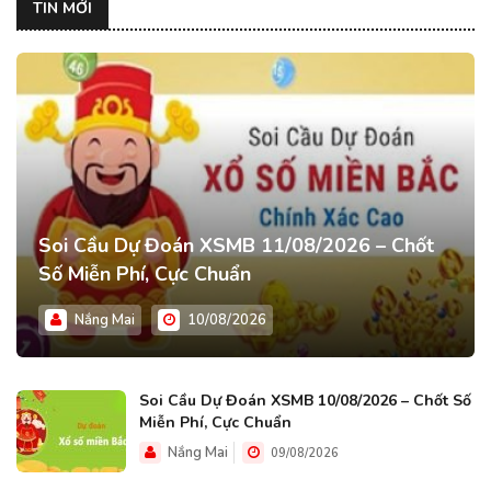
TIN MỚI
Soi Cầu Dự Đoán XSMB 11/08/2026 – Chốt
Số Miễn Phí, Cực Chuẩn
Nắng Mai
10/08/2026
Soi Cầu Dự Đoán XSMB 10/08/2026 – Chốt Số
Miễn Phí, Cực Chuẩn
Nắng Mai
09/08/2026