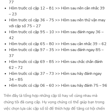
77
Hôm trước có cặp 12 – 81 >> Hôm sau nên cân nhắc 39
– 23
Hôm trước có cặp 36 – 75 >> Hôm sau nên thử vận may
với cặp số 75 – 27
Hôm trước có cặp 95 – 10 >> Hôm sau đánh ngay 36 –
42
Hôm trước có cặp 65 – 80 >> Hôm sau cân nhắc 39 – 62
Hôm trước có cặp 97 – 35 >> Hôm sau đánh ngay 85 –
37
Hôm trước có cặp 69 – 85 >> Hôm sau chắc chắn đánh
62 – 72
Hôm trước có cặp 37 – 73 >> Hôm sau hãy đánh ngay
34 – 85
Hôm trước có cặp 06 – 60 >> Hôm sau hãy đánh 75 – 96
Trên đây là tổng hợp những cặp lô hay về cùng nhau mà
chúng tôi đã cung cấp. Hy vọng chúng có thể giúp bạn trong
việc chọn lựa các cặp số lô đề thích hợp để tăng cơ hội chiến