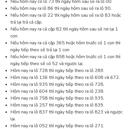
Nếu hôm nay có lô 73 thì ngày hôm sau sẽ ra lô 00.
Nếu hôm nay ra lô 86 thì ngày hôm sau sẽ ra lô 90.
Nếu hôm nay ra lô 22 thì ngày hôm sau sẽ ra lô 83 hoặc
trả lại trả cả cặp.
Nếu hôm nay ra cả cặp 82 thì ngày hôm sau sẽ rơi lại 1
con.
Nếu hôm nay ra cả cặp 365 hoặc hôm trước có 1 con thì
ngày tiếp theo sẽ trả lại 1 con
Nếu hôm nay ra cả cặp 858 hoặc hôm trước có 1 con thì
ngày tiếp theo sẽ có 52 và ngược lại.
Hôm nay ra lô 728 thì ngày tiếp theo ra lô 289.
Hôm nay ra lô 136 thì ngày tiếp theo ra lô 608 và 672.
Hôm nay ra lô 935 thì ngày tiếp theo ra lô 728.
Hôm nay ra lô 604 thì ngày tiếp theo ra lô 238.
Hôm nay ra lô 758 thì ngày tiếp theo ra lô 935.
Hôm nay ra lô 257 thì ngày tiếp theo ra lô 839.
Hôm nay ra lô 837 thì ngày tiếp theo ra lô 823 và ngược
lại.
Hôm nay ra lô 052 thì ngày tiếp theo ra lô 271.