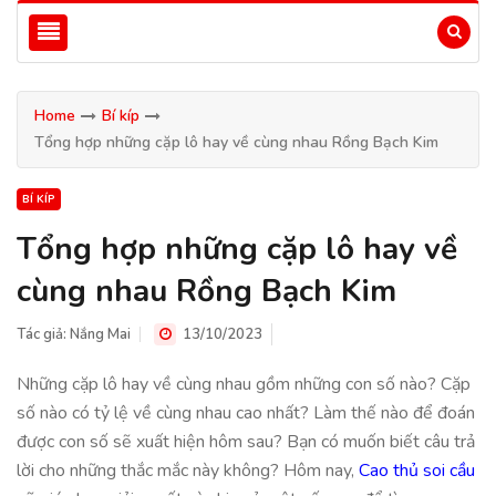
Home
Bí kíp
Tổng hợp những cặp lô hay về cùng nhau Rồng Bạch Kim
BÍ KÍP
Tổng hợp những cặp lô hay về
cùng nhau Rồng Bạch Kim
Tác giả:
Nắng Mai
13/10/2023
Những cặp lô hay về cùng nhau gồm những con số nào? Cặp
số nào có tỷ lệ về cùng nhau cao nhất? Làm thế nào để đoán
được con số sẽ xuất hiện hôm sau? Bạn có muốn biết câu trả
lời cho những thắc mắc này không? Hôm nay,
Cao thủ soi cầu