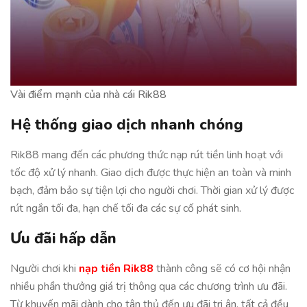
Vài điểm mạnh của nhà cái Rik88
Hệ thống giao dịch nhanh chóng
Rik88 mang đến các phương thức nạp rút tiền linh hoạt với
tốc độ xử lý nhanh. Giao dịch được thực hiện an toàn và minh
bạch, đảm bảo sự tiện lợi cho người chơi. Thời gian xử lý được
rút ngắn tối đa, hạn chế tối đa các sự cố phát sinh.
Ưu đãi hấp dẫn
Người chơi khi
nạp tiền Rik88
thành công sẽ có cơ hội nhận
nhiều phần thưởng giá trị thông qua các chương trình ưu đãi.
Từ khuyến mãi dành cho tân thủ đến ưu đãi tri ân, tất cả đều