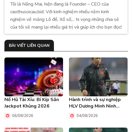
Tôi là Nắng Mai, hiện đang là Founder – CEO của
caothusoicau.bid. Với kinh nghiệm nhiều năm kinh
nghiệm về mảng Lô đề, Xổ số,... hi vọng những chia sẻ
của tôi sẽ mang lại nhiều giá trị và giúp ích cho bạn đọc!
BÀI VIẾT LIÊN QUAN
Nổ Hũ Tài Xỉu: Bí Kíp Săn
Hành trình và sự nghiệp
Jackpot Khủng 2026
HLV Dương Minh Ninh
người cận vệ trung thành
06/08/2026
04/08/2026
HAGL