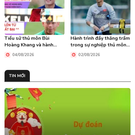
Tiểu sử thủ môn Bùi
Hành trình đầy thăng trầm
Hoàng Khang và hành
trong sự nghiệp thủ môn
trình chinh phục đỉnh cao
Phạm Văn Cường
04/08/2026
02/08/2026
TIN MỚI