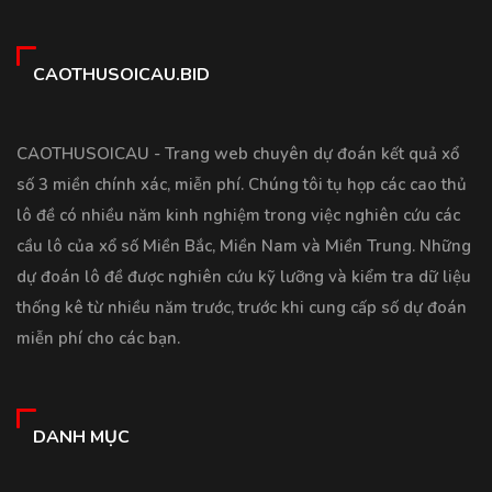
CAOTHUSOICAU.BID
CAOTHUSOICAU - Trang web chuyên dự đoán kết quả xổ
số 3 miền chính xác, miễn phí. Chúng tôi tụ họp các cao thủ
lô đề có nhiều năm kinh nghiệm trong việc nghiên cứu các
cầu lô của xổ số Miền Bắc, Miền Nam và Miền Trung. Những
dự đoán lô đề được nghiên cứu kỹ lưỡng và kiểm tra dữ liệu
thống kê từ nhiều năm trước, trước khi cung cấp số dự đoán
miễn phí cho các bạn.
DANH MỤC