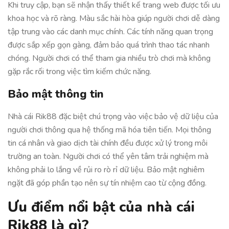
Khi truy cập, bạn sẽ nhận thấy thiết kế trang web được tối ưu
khoa học và rõ ràng. Màu sắc hài hòa giúp người chơi dễ dàng
tập trung vào các danh mục chính. Các tính năng quan trọng
được sắp xếp gọn gàng, đảm bảo quá trình thao tác nhanh
chóng. Người chơi có thể tham gia nhiều trò chơi mà không
gặp rắc rối trong việc tìm kiếm chức năng.
Bảo mật thông tin
Nhà cái Rik88 đặc biệt chú trọng vào việc bảo vệ dữ liệu của
người chơi thông qua hệ thống mã hóa tiên tiến. Mọi thông
tin cá nhân và giao dịch tài chính đều được xử lý trong môi
trường an toàn. Người chơi có thể yên tâm trải nghiệm mà
không phải lo lắng về rủi ro rò rỉ dữ liệu. Bảo mật nghiêm
ngặt đã góp phần tạo nên sự tín nhiệm cao từ cộng đồng.
Ưu điểm nổi bật của nhà cái
Rik88 là gì?