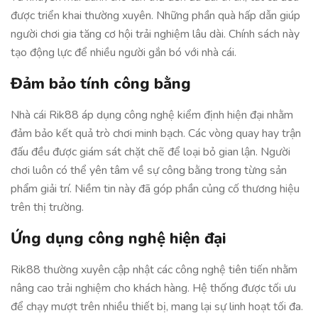
được triển khai thường xuyên. Những phần quà hấp dẫn giúp
người chơi gia tăng cơ hội trải nghiệm lâu dài. Chính sách này
tạo động lực để nhiều người gắn bó với nhà cái.
Đảm bảo tính công bằng
Nhà cái Rik88 áp dụng công nghệ kiểm định hiện đại nhằm
đảm bảo kết quả trò chơi minh bạch. Các vòng quay hay trận
đấu đều được giám sát chặt chẽ để loại bỏ gian lận. Người
chơi luôn có thể yên tâm về sự công bằng trong từng sản
phẩm giải trí. Niềm tin này đã góp phần củng cố thương hiệu
trên thị trường.
Ứng dụng công nghệ hiện đại
Rik88 thường xuyên cập nhật các công nghệ tiên tiến nhằm
nâng cao trải nghiệm cho khách hàng. Hệ thống được tối ưu
để chạy mượt trên nhiều thiết bị, mang lại sự linh hoạt tối đa.