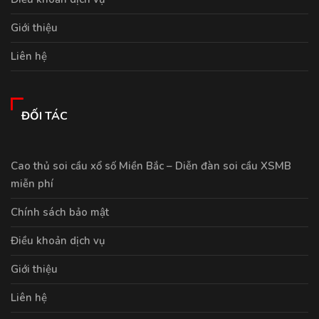
Giới thiệu
Liên hệ
ĐỐI TÁC
Cao thủ soi cầu xổ số Miền Bắc – Diễn đàn soi cầu XSMB
miễn phí
Chính sách bảo mật
Điều khoản dịch vụ
Giới thiệu
Liên hệ