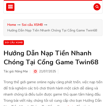
Home
Soi cầu XSMB
Hướng Dẫn Nạp Tiền Nhanh Chóng Tại Cổng Game Twin68
SOI CẦU XSMB
Hướng Dẫn Nạp Tiền Nhanh
Chóng Tại Cổng Game Twin68
Tác giả:
Nắng Mai
21/07/2025
Trong thế giới game online ngày càng phát triển, việc nạp tiền
để trải nghiệm các trò chơi thịnh hành một cách dễ dàng và
nhanh chóng là điều luôn được game thủ quan tâm hàng đầu.
Trong bài viết này, chúng tôi sẽ cung cấp cho bạn Hướng Dẫn