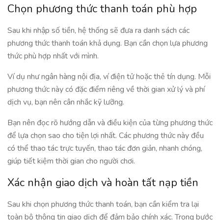
Chọn phương thức thanh toán phù hợp
Sau khi nhập số tiền, hệ thống sẽ đưa ra danh sách các
phương thức thanh toán khả dụng. Bạn cần chọn lựa phương
thức phù hợp nhất với mình.
Ví dụ như ngân hàng nội địa, ví điện tử hoặc thẻ tín dụng. Mỗi
phương thức này có đặc điểm riêng về thời gian xử lý và phí
dịch vụ, bạn nên cân nhắc kỹ lưỡng.
Bạn nên đọc rõ hướng dẫn và điều kiện của từng phương thức
để lựa chọn sao cho tiện lợi nhất. Các phương thức này đều
có thể thao tác trực tuyến, thao tác đơn giản, nhanh chóng,
giúp tiết kiệm thời gian cho người chơi.
Xác nhận giao dịch và hoàn tất nạp tiền
Sau khi chọn phương thức thanh toán, bạn cần kiểm tra lại
toàn bộ thông tin giao dịch để đảm bảo chính xác. Trong bước