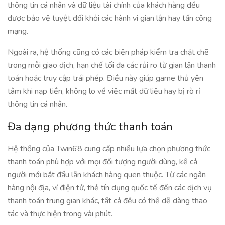
thông tin cá nhân và dữ liệu tài chính của khách hàng đều
được bảo vệ tuyệt đối khỏi các hành vi gian lận hay tấn công
mạng.
Ngoài ra, hệ thống cũng có các biện pháp kiểm tra chặt chẽ
trong mỗi giao dịch, hạn chế tối đa các rủi ro từ gian lận thanh
toán hoặc truy cập trái phép. Điều này giúp game thủ yên
tâm khi nạp tiền, không lo về việc mất dữ liệu hay bị rò rỉ
thông tin cá nhân.
Đa dạng phương thức thanh toán
Hệ thống của Twin68 cung cấp nhiều lựa chọn phương thức
thanh toán phù hợp với mọi đối tượng người dùng, kể cả
người mới bắt đầu lẫn khách hàng quen thuộc. Từ các ngân
hàng nội địa, ví điện tử, thẻ tín dụng quốc tế đến các dịch vụ
thanh toán trung gian khác, tất cả đều có thể dễ dàng thao
tác và thực hiện trong vài phút.