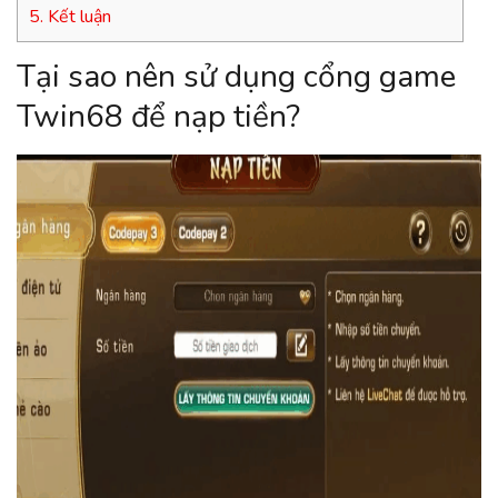
5.
Kết luận
Tại sao nên sử dụng cổng game
Twin68 để nạp tiền?