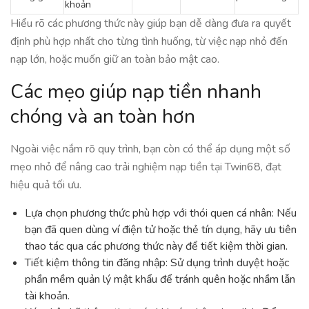
khoản
Hiểu rõ các phương thức này giúp bạn dễ dàng đưa ra quyết
định phù hợp nhất cho từng tình huống, từ việc nạp nhỏ đến
nạp lớn, hoặc muốn giữ an toàn bảo mật cao.
Các mẹo giúp nạp tiền nhanh
chóng và an toàn hơn
Ngoài việc nắm rõ quy trình, bạn còn có thể áp dụng một số
mẹo nhỏ để nâng cao trải nghiệm nạp tiền tại Twin68, đạt
hiệu quả tối ưu.
Lựa chọn phương thức phù hợp với thói quen cá nhân: Nếu
bạn đã quen dùng ví điện tử hoặc thẻ tín dụng, hãy ưu tiên
thao tác qua các phương thức này để tiết kiệm thời gian.
Tiết kiệm thông tin đăng nhập: Sử dụng trình duyệt hoặc
phần mềm quản lý mật khẩu để tránh quên hoặc nhầm lẫn
tài khoản.