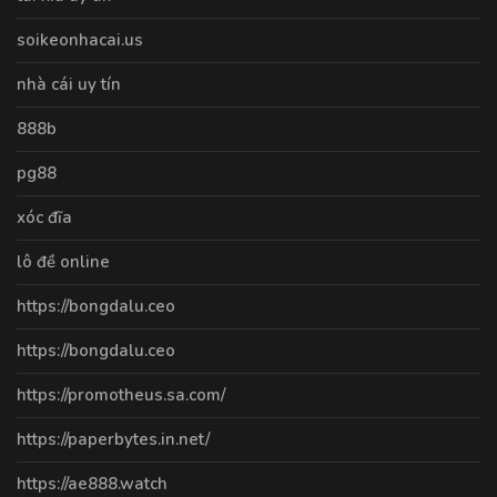
soikeonhacai.us
nhà cái uy tín
888b
pg88
xóc đĩa
lô đề online
https://bongdalu.ceo
https://bongdalu.ceo
https://promotheus.sa.com/
https://paperbytes.in.net/
https://ae888.watch