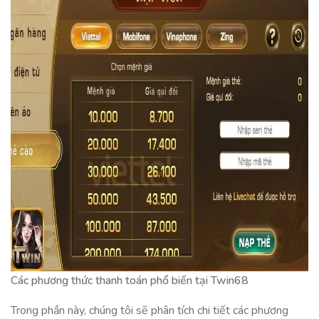
Các phương thức thanh toán phổ biến tại Twin68
Trong phần này, chúng tôi sẽ phân tích chi tiết các phương