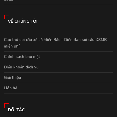
VỀ CHÚNG TÔI
Cao thủ soi cầu xổ số Miền Bắc – Diễn đàn soi cầu XSMB
miễn phí
Chính sách bảo mật
Điều khoản dịch vụ
Giới thiệu
Liên hệ
ĐỐI TÁC