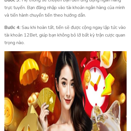
Bước 3:
Hệ thống sẽ chuyển bạn đến ứng dụng ngân hàng
trực tuyến. Bạn đăng nhập vào tài khoản ngân hàng của mình
và tiến hành chuyển tiền theo hướng dẫn.
Bước 4:
Sau khi hoàn tất, tiền sẽ được cộng ngay lập tức vào
tài khoản 12Bet, giúp bạn không bỏ lỡ bất kỳ trận cược quan
trọng nào.