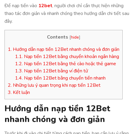
Để nạp tiền vào
12bet
, người chơi chỉ cần thực hiện những
thao tác đơn giản và nhanh chóng theo hướng dẫn chi tiết sau
đây.
Contents
[
hide
]
1.
Hướng dẫn nạp tiền 12Bet nhanh chóng và đơn giản
1.1.
Nạp tiền 12Bet bằng chuyển khoản ngân hàng
1.2.
Nạp tiền 12Bet bằng thẻ cào hoặc thẻ game
1.3.
Nạp tiền 12Bet bằng ví điện tử
1.4.
Nạp tiền 12Bet bằng chuyển tiền nhanh
2.
Những lưu ý quan trọng khi nạp tiền 12Bet
3.
Kết luận
Hướng dẫn nạp tiền 12Bet
nhanh chóng và đơn giản
Trước khi đi vào chi tiết từng cách nạp tiền, bạn cần lưu ý rằng