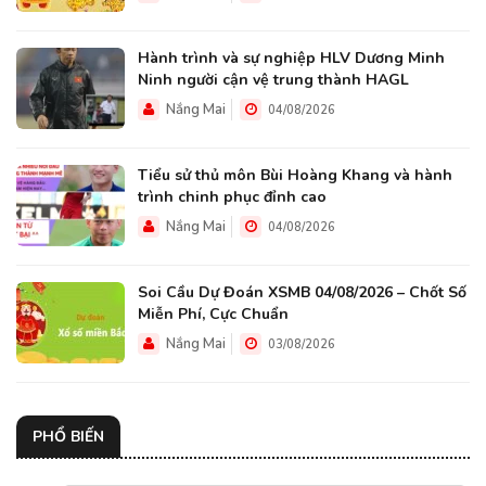
Hành trình và sự nghiệp HLV Dương Minh
Ninh người cận vệ trung thành HAGL
Nắng Mai
04/08/2026
Tiểu sử thủ môn Bùi Hoàng Khang và hành
trình chinh phục đỉnh cao
Nắng Mai
04/08/2026
Soi Cầu Dự Đoán XSMB 04/08/2026 – Chốt Số
Miễn Phí, Cực Chuẩn
Nắng Mai
03/08/2026
PHỔ BIẾN