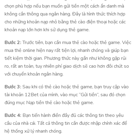
chọn phù hợp nếu bạn muốn gửi tiền một cách ẩn danh mà
không cần thông qua ngân hàng. Đây là hình thức thích hợp
cho những khoản nạp nhỏ bằng thẻ cào điện thoại hoặc các
khoản nạp lớn hơn khi sử dụng thẻ game.
Bước 2:
Trước tiên, bạn cần mua thẻ cào hoặc thẻ game. Việc
mua thẻ online hiện nay rất tiện lợi, nhanh chóng và giúp bạn
tiết kiệm thời gian. Phương thức này gần như không gặp rủi
ro, rất an toàn, tuy nhiên phí giao dịch sẽ cao hơn đôi chút so
với chuyển khoản ngân hàng.
Bước 3:
Sau khi có thẻ cào hoặc thẻ game, bạn truy cập vào
tài khoản 12Bet của mình, vào mục “Gửi tiền”, sau đó chọn
đúng mục Nạp tiền thẻ cào hoặc thẻ game.
Bước 4:
Bạn tiến hành điền đầy đủ các thông tin theo yêu
cầu của nhà cái. Tất cả thông tin cần được nhập chính xác để
hệ thống xử lý nhanh chóng.