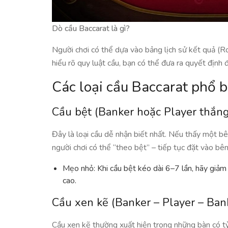
Dò cầu Baccarat là gì?
Người chơi có thể dựa vào bảng lịch sử kết quả (
hiểu rõ quy luật cầu, bạn có thể đưa ra quyết định 
Các loại cầu Baccarat phổ 
Cầu bệt (Banker hoặc Player thắng 
Đây là loại cầu dễ nhận biết nhất. Nếu thấy một bên
người chơi có thể “theo bệt” – tiếp tục đặt vào bê
Mẹo nhỏ: Khi cầu bệt kéo dài 6–7 lần, hãy giảm 
cao.
Cầu xen kẽ (Banker – Player – Bank
Cầu xen kẽ thường xuất hiện trong những bàn có tỷ