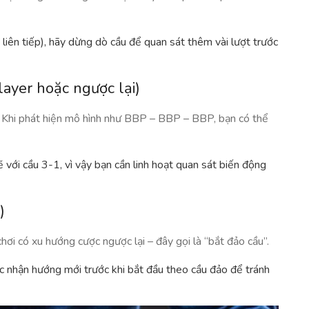
liên tiếp), hãy dừng dò cầu để quan sát thêm vài lượt trước
layer hoặc ngược lại)
. Khi phát hiện mô hình như BBP – BBP – BBP, bạn có thể
với cầu 3-1, vì vậy bạn cần linh hoạt quan sát biến động
)
chơi có xu hướng cược ngược lại – đây gọi là “bắt đảo cầu”.
c nhận hướng mới trước khi bắt đầu theo cầu đảo để tránh