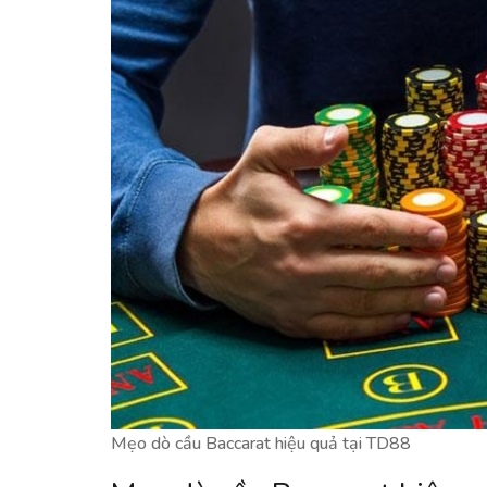
Mẹo dò cầu Baccarat hiệu quả tại TD88