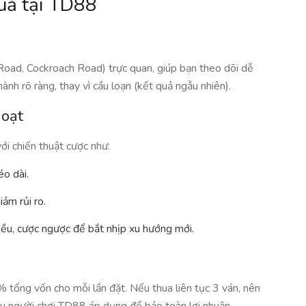
uả tại TD88
Road, Cockroach Road) trực quan, giúp bạn theo dõi dễ
nh rõ ràng, thay vì cầu loạn (kết quả ngẫu nhiên).
hoạt
ới chiến thuật cược như:
éo dài.
ảm rủi ro.
iều, cược ngược để bắt nhịp xu hướng mới.
 tổng vốn cho mỗi lần đặt. Nếu thua liên tục 3 ván, nên