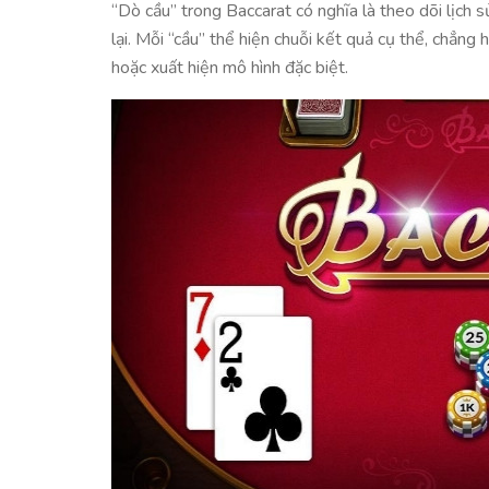
“Dò cầu” trong Baccarat có nghĩa là theo dõi lịch s
lại. Mỗi “cầu” thể hiện chuỗi kết quả cụ thể, chẳng 
hoặc xuất hiện mô hình đặc biệt.