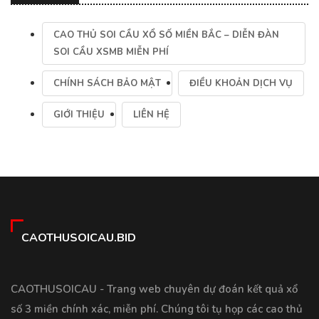
CAO THỦ SOI CẦU XỔ SỐ MIỀN BẮC – DIỄN ĐÀN
SOI CẦU XSMB MIỄN PHÍ
CHÍNH SÁCH BẢO MẬT
ĐIỀU KHOẢN DỊCH VỤ
GIỚI THIỆU
LIÊN HỆ
CAOTHUSOICAU.BID
CAOTHUSOICAU - Trang web chuyên dự đoán kết quả xổ
số 3 miền chính xác, miễn phí. Chúng tôi tụ họp các cao thủ