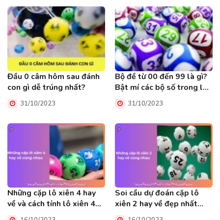
Đầu 0 câm hôm sau đánh
Bộ đề từ 00 đến 99 là gì?
con gì dễ trúng nhất?
Bật mí các bộ số trong lô
đề
31/10/2023
31/10/2023
Những cặp lô xiên 4 hay
Soi cầu dự đoán cặp lô
về và cách tính lô xiên 4
xiên 2 hay về đẹp nhất
chuẩn nhất
hôm nay