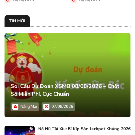
16/10/2023
16/10/2023
TIN MỚI
Soi Cầu Dự Đoán XSMB 08/08/2026 – Chốt
Số Miễn Phí, Cực Chuẩn
Nắng Mai
07/08/2026
Nổ Hũ Tài Xỉu: Bí Kíp Săn Jackpot Khủng 2026