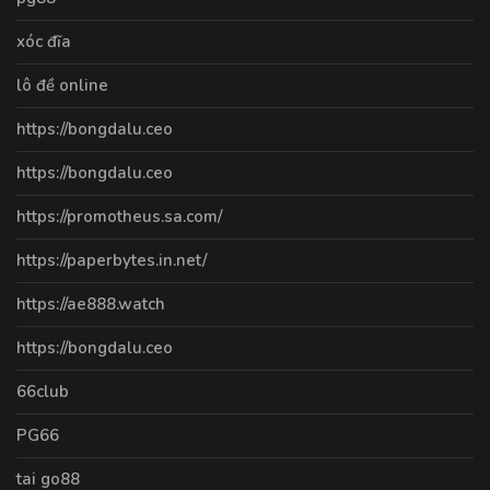
xóc đĩa
lô đề online
https://bongdalu.ceo
https://bongdalu.ceo
https://promotheus.sa.com/
https://paperbytes.in.net/
https://ae888.watch
https://bongdalu.ceo
66club
PG66
tai go88