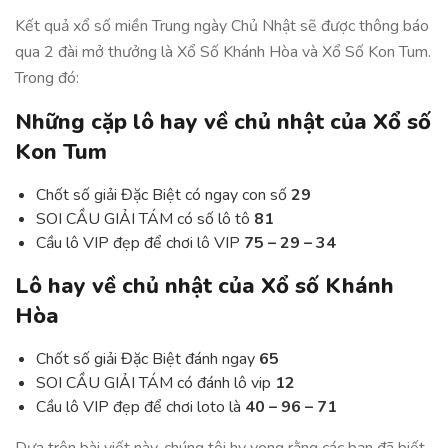
Kết quả xổ số miền Trung ngày Chủ Nhật sẽ được thông báo
qua 2 đài mở thưởng là Xổ Số Khánh Hòa và Xổ Số Kon Tum.
Trong đó:
Những cặp lô hay về chủ nhật của Xổ số
Kon Tum
Chốt số giải Đặc Biệt có ngay con số
29
SOI CẦU GIẢI TÁM có số lô tô
81
Cầu lô VIP đẹp để chơi lô VIP
75 – 29 – 34
Lô hay về chủ nhật của Xổ số Khánh
Hòa
Chốt số giải Đặc Biệt đánh ngay
65
SOI CẦU GIẢI TÁM có đánh lô vip
12
Cầu lô VIP đẹp để chơi loto là
40 – 96 – 71