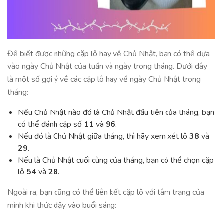
Để biết được những cặp lô hay về Chủ Nhật, bạn có thể dựa
vào ngày Chủ Nhật của tuần và ngày trong tháng. Dưới đây
là một số gợi ý về các cặp lô hay về ngày Chủ Nhật trong
tháng:
Nếu Chủ Nhật nào đó là Chủ Nhật đầu tiên của tháng, bạn
có thể đánh cặp số
11
và
96
.
Nếu đó là Chủ Nhật giữa tháng, thì hãy xem xét lô
38
và
29
.
Nếu là Chủ Nhật cuối cùng của tháng, bạn có thể chọn cặp
lô
54
và
28
.
Ngoài ra, bạn cũng có thể liên kết cặp lô với tâm trạng của
mình khi thức dậy vào buổi sáng: