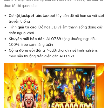
thực tế tôi quan sát:
Cơ hội jackpot lớn
: Jackpot lũy tiến dễ nổ hơn so với slot
truyền thống.
Tính giải trí cao
: Đồ họa 3D và âm thanh sống động giữ
chân người chơi.
Khuyến mãi hấp dẫn
: ALO789 tặng thưởng nạp đầu
100%, free spin hàng tuần.
Cộng đồng sôi động
: Người chơi chia sẻ kinh nghiệm,
mẹo săn thưởng trên diễn đàn ALO789.