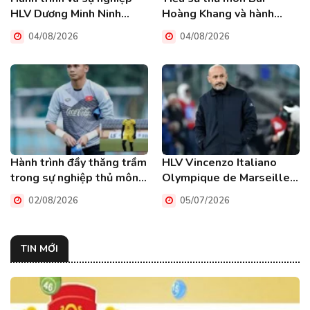
HLV Dương Minh Ninh
Hoàng Khang và hành
người cận vệ trung thành
trình chinh phục đỉnh cao
04/08/2026
04/08/2026
HAGL
Hành trình đầy thăng trầm
HLV Vincenzo Italiano
trong sự nghiệp thủ môn
Olympique de Marseille
Phạm Văn Cường
và hành trình rực lửa tại
02/08/2026
05/07/2026
Pháp
TIN MỚI