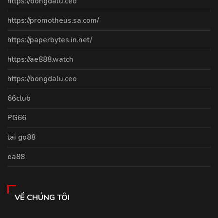
https://bongdalu.ceo
https://promotheus.sa.com/
https://paperbytes.in.net/
https://ae888.watch
https://bongdalu.ceo
66club
PG66
tai go88
ea88
VỀ CHÚNG TÔI