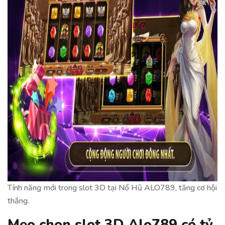
Tính năng mới trong slot 3D tại Nổ Hũ ALO789, tăng cơ hội
thắng.
Mẹo chọn slot 3D Alo789 có tỷ