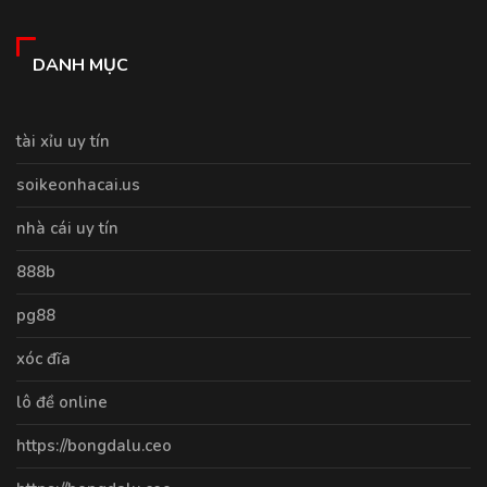
DANH MỤC
tài xỉu uy tín
soikeonhacai.us
nhà cái uy tín
888b
pg88
xóc đĩa
lô đề online
https://bongdalu.ceo