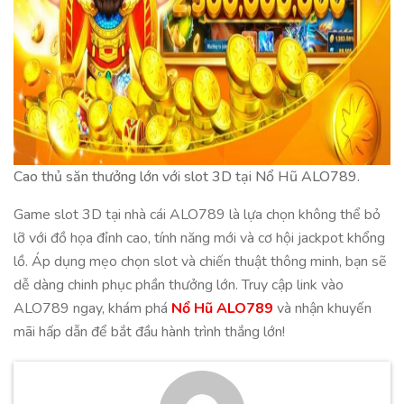
Cao thủ săn thưởng lớn với slot 3D tại Nổ Hũ ALO789.
Game slot 3D tại nhà cái ALO789 là lựa chọn không thể bỏ
lỡ với đồ họa đỉnh cao, tính năng mới và cơ hội jackpot khổng
lồ. Áp dụng mẹo chọn slot và chiến thuật thông minh, bạn sẽ
dễ dàng chinh phục phần thưởng lớn. Truy cập link vào
ALO789 ngay, khám phá
Nổ Hũ ALO789
và nhận khuyến
mãi hấp dẫn để bắt đầu hành trình thắng lớn!