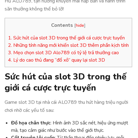
Hũ ALO789, tận hưởng khuyến mãi hấp dẫn và hành trình
săn thưởng không thể bỏ lỡ!
Contents
[
hide
]
1.
Sức hút của slot 3D trong thế giới cá cược trực tuyến
2.
Những tính năng mới khiến slot 3D thêm phần kịch tính
3.
Mẹo chọn slot 3D Alo789 có tỷ lệ trả thưởng cao
4.
Lý do cao thủ đang “đổ xô” quay lại slot 3D
Sức hút của slot 3D trong thế
giới cá cược trực tuyến
Game slot 3D tại nhà cái ALO789 thu hút hàng triệu người
chơi nhờ các yếu tố sau:
Đồ họa chân thực
: Hình ảnh 3D sắc nét, hiệu ứng mượt
mà, tạo cảm giác như bước vào thế giới thực.
Cốt truyện lôi cuốn
: Từ thần thoại đến phiêu lưu, mỗi