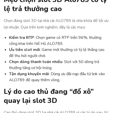
lệ trả thưởng cao
Chọn đúng slot 3D tại nhà cái ALO789 là chìa khóa để tối ưu
lợi nhuận. Dựa trên kinh nghiệm, đây là các mẹo:
Kiểm tra RTP
: Chọn game có RTP trên 96%, thường
công khai trên Nổ Hũ ALO789.
Ưu tiên slot mới
: Game mới thường có tỷ lệ thắng cao
để thu hút người chơi.
Chọn dòng thanh toán nhiều
: Slot với 50 dòng trả
thưởng tăng cơ hội trúng.
Tận dụng khuyến mãi
: Dùng ưu đãi nạp đầu từ link vào
ALO789 để quay thêm vòng.
Lý do cao thủ đang “đổ xô”
quay lại slot 3D
Cao thủ chọn slot 3D tại nhà cái ALO789 vì các lý do sau, từ