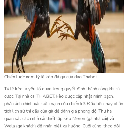
Chiến lược xem tỷ lệ kèo đá gà cựa dao Thabet
Tỷ lệ kèo là yếu tố quan trọng quyết định thành công khi cá
cược. Tại nhà cái THABET, kèo được cập nhật minh bạch,
phản ánh chính xác sức mạnh của chiến kê. Đầu tiên, hãy phân
tích lịch sử thi đấu của gà để đánh giá phong độ. Thứ hai,
quan sát cách nhà cái thiết lập kèo Meron (gà nhà cái) và
Wala (gà khách) để nhận biết xu hướng. Cuối cùng, theo dõi