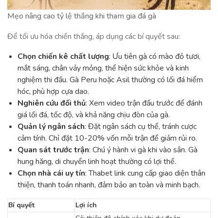
Mẹo nâng cao tỷ lệ thắng khi tham gia đá gà
Để tối ưu hóa chiến thắng, áp dụng các bí quyết sau:
Chọn chiến kê chất lượng
: Ưu tiên gà có mào đỏ tươi,
mắt sáng, chân vảy mỏng, thể hiện sức khỏe và kinh
nghiệm thi đấu. Gà Peru hoặc Asil thường có lối đá hiểm
hóc, phù hợp cựa dao.
Nghiên cứu đối thủ
: Xem video trận đấu trước để đánh
giá lối đá, tốc độ, và khả năng chịu đòn của gà.
Quản lý ngân sách
: Đặt ngân sách cụ thể, tránh cược
cảm tính. Chỉ đặt 10-20% vốn mỗi trận để giảm rủi ro.
Quan sát trước trận
: Chú ý hành vi gà khi vào sân. Gà
hung hăng, di chuyển linh hoạt thường có lợi thế.
Chọn nhà cái uy tín
: Thabet link cung cấp giao diện thân
thiện, thanh toán nhanh, đảm bảo an toàn và minh bạch.
Bí quyết
Lợi ích