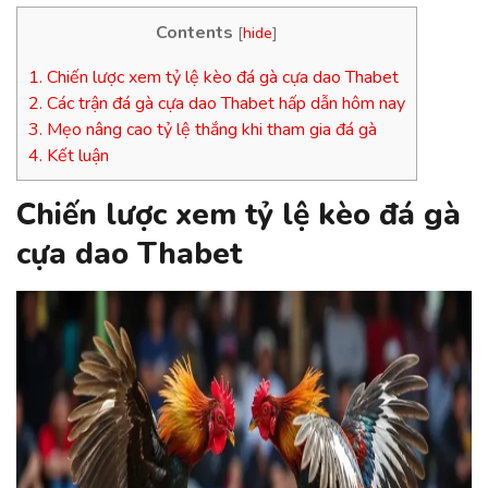
Contents
[
hide
]
1.
Chiến lược xem tỷ lệ kèo đá gà cựa dao Thabet
2.
Các trận đá gà cựa dao Thabet hấp dẫn hôm nay
3.
Mẹo nâng cao tỷ lệ thắng khi tham gia đá gà
4.
Kết luận
Chiến lược xem tỷ lệ kèo đá gà
cựa dao Thabet