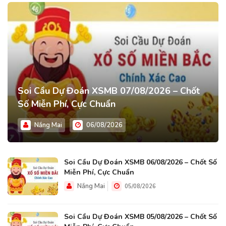
Soi Cầu Dự Đoán XSMB 07/08/2026 – Chốt
Số Miễn Phí, Cực Chuẩn
Nắng Mai
06/08/2026
Soi Cầu Dự Đoán XSMB 06/08/2026 – Chốt Số
Miễn Phí, Cực Chuẩn
Nắng Mai
05/08/2026
Soi Cầu Dự Đoán XSMB 05/08/2026 – Chốt Số