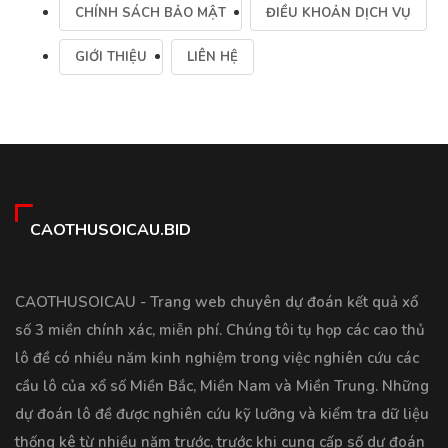
CHÍNH SÁCH BẢO MẬT
ĐIỀU KHOẢN DỊCH VỤ
GIỚI THIỆU
LIÊN HỆ
CAOTHUSOICAU.BID
CAOTHUSOICAU - Trang web chuyên dự đoán kết quả xổ
số 3 miền chính xác, miễn phí. Chúng tôi tụ họp các cao thủ
lô đề có nhiều năm kinh nghiệm trong việc nghiên cứu các
cầu lô của xổ số Miền Bắc, Miền Nam và Miền Trung. Những
dự đoán lô đề được nghiên cứu kỹ lưỡng và kiểm tra dữ liệu
thống kê từ nhiều năm trước, trước khi cung cấp số dự đoán