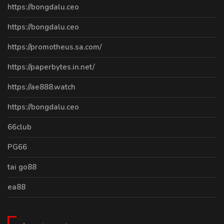
https://bongdalu.ceo
https://bongdalu.ceo
https://promotheus.sa.com/
https://paperbytes.in.net/
https://ae888.watch
https://bongdalu.ceo
66club
PG66
tai go88
ea88