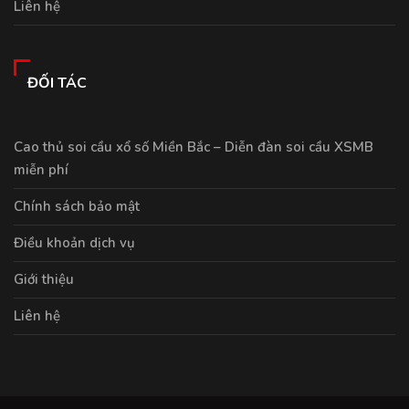
Liên hệ
ĐỐI TÁC
Cao thủ soi cầu xổ số Miền Bắc – Diễn đàn soi cầu XSMB
miễn phí
Chính sách bảo mật
Điều khoản dịch vụ
Giới thiệu
Liên hệ