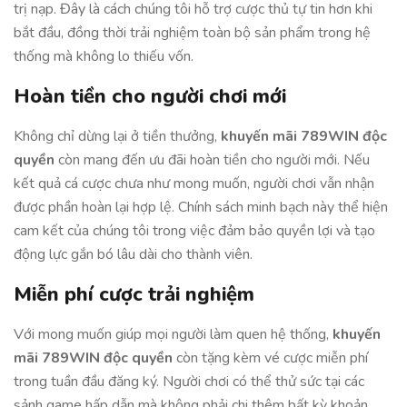
trị nạp. Đây là cách chúng tôi hỗ trợ cược thủ tự tin hơn khi
bắt đầu, đồng thời trải nghiệm toàn bộ sản phẩm trong hệ
thống mà không lo thiếu vốn.
Hoàn tiền cho người chơi mới
Không chỉ dừng lại ở tiền thưởng,
khuyến mãi 789WIN độc
quyền
còn mang đến ưu đãi hoàn tiền cho người mới. Nếu
kết quả cá cược chưa như mong muốn, người chơi vẫn nhận
được phần hoàn lại hợp lệ. Chính sách minh bạch này thể hiện
cam kết của chúng tôi trong việc đảm bảo quyền lợi và tạo
động lực gắn bó lâu dài cho thành viên.
Miễn phí cược trải nghiệm
Với mong muốn giúp mọi người làm quen hệ thống,
khuyến
mãi 789WIN độc quyền
còn tặng kèm vé cược miễn phí
trong tuần đầu đăng ký. Người chơi có thể thử sức tại các
sảnh game hấp dẫn mà không phải chi thêm bất kỳ khoản