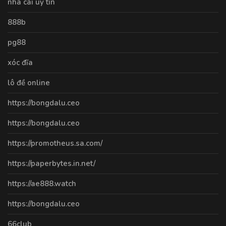
nhà cái uy tín
888b
pg88
xóc đĩa
lô đề online
https://bongdalu.ceo
https://bongdalu.ceo
https://promotheus.sa.com/
https://paperbytes.in.net/
https://ae888.watch
https://bongdalu.ceo
66club