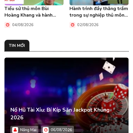
Tiểu sử thủ môn Bùi
Hành trình đầy thăng trầm
Hoàng Khang và hành
trong sự nghiệp thủ môn
trình chinh phục đỉnh cao
Phạm Văn Cường
04/08/2026
02/08/2026
TIN MỚI
Nổ Hũ Tài Xỉu: Bí Kíp Săn Jackpot Khủng
2026
Nắng Mai
06/08/2026