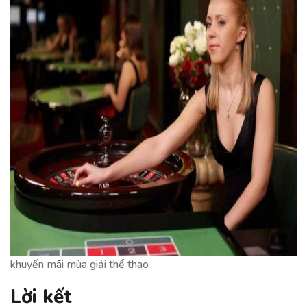
khuyến mãi mùa giải thể thao
Lời kết