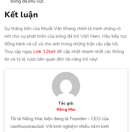
bóng đá khu vực.
Kết luận
Sự thăng tiến của Khuất Văn Khang chính là minh chứng rõ
nét cho sự phát triển của bóng đá trẻ Việt Nam. Hãy tiếp tục
đồng hành và cổ vũ cho anh trong những trận cầu sắp tới.
Truy cập ngay
Link 12bet
để cập nhật nhanh nhất các thông
tin và tỷ lệ cược liên quan đến tài năng trẻ này!
Tác giả:
Nắng Mai
Tôi là Nắng Mai, hiện đang là Founder – CEO của
caothusoicau.bid. Với kinh nghiệm nhiều năm kinh