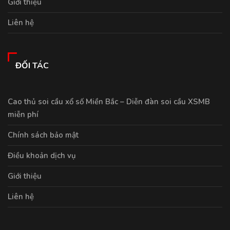
Giới thiệu
Liên hệ
ĐỐI TÁC
Cao thủ soi cầu xổ số Miền Bắc – Diễn đàn soi cầu XSMB
miễn phí
Chính sách bảo mật
Điều khoản dịch vụ
Giới thiệu
Liên hệ