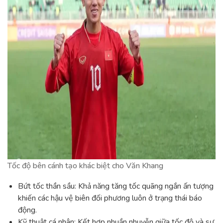
Tốc độ bên cánh tạo khác biệt cho Văn Khang
Bứt tốc thần sầu: Khả năng tăng tốc quãng ngắn ấn tượng
khiến các hậu vệ biên đối phương luôn ở trạng thái báo
động.
Kỹ thuật cá nhân: Kết hợp nhuần nhuyễn giữa tốc độ và sự