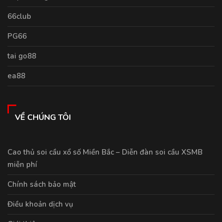
66club
PG66
tai go88
ea88
VỀ CHÚNG TÔI
Cao thủ soi cầu xổ số Miền Bắc – Diễn đàn soi cầu XSMB
miễn phí
Chính sách bảo mật
Điều khoản dịch vụ