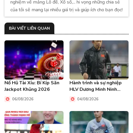
nghiệm về mảng Lô đề, Xổ số,... hi vọng những chia sẻ
của tôi sẽ mang lại nhiều giá trị và giúp ích cho bạn đọc!
BÀI VIẾT LIÊN QUAN
Nổ Hũ Tài Xỉu: Bí Kíp Săn
Hành trình và sự nghiệp
Jackpot Khủng 2026
HLV Dương Minh Ninh
người cận vệ trung thành
06/08/2026
04/08/2026
HAGL