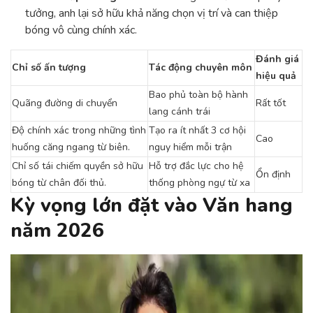
tưởng, anh lại sở hữu khả năng chọn vị trí và can thiệp
bóng vô cùng chính xác.
Đánh giá
Chỉ số ấn tượng
Tác động chuyên môn
hiệu quả
Bao phủ toàn bộ hành
Quãng đường di chuyển
Rất tốt
lang cánh trái
Độ chính xác trong những tình
Tạo ra ít nhất 3 cơ hội
Cao
huống căng ngang từ biên.
nguy hiểm mỗi trận
Chỉ số tái chiếm quyền sở hữu
Hỗ trợ đắc lực cho hệ
Ổn định
bóng từ chân đối thủ.
thống phòng ngự từ xa
Kỳ vọng lớn đặt vào Văn hang
năm 2026