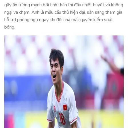
gây ấn tượng mạnh bởi tinh thần thi đấu nhiệt huyết và không
ngại va chạm. Anh là mẫu cầu thủ hiện đại, sẵn sàng tham gia
hỗ trợ phòng ngự ngay khi đội nhà mất quyền kiểm soát
bóng.