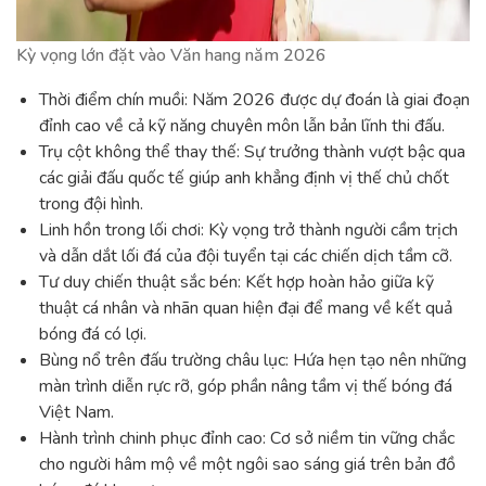
Kỳ vọng lớn đặt vào Văn hang năm 2026
Thời điểm chín muồi: Năm 2026 được dự đoán là giai đoạn
đỉnh cao về cả kỹ năng chuyên môn lẫn bản lĩnh thi đấu.
Trụ cột không thể thay thế: Sự trưởng thành vượt bậc qua
các giải đấu quốc tế giúp anh khẳng định vị thế chủ chốt
trong đội hình.
Linh hồn trong lối chơi: Kỳ vọng trở thành người cầm trịch
và dẫn dắt lối đá của đội tuyển tại các chiến dịch tầm cỡ.
Tư duy chiến thuật sắc bén: Kết hợp hoàn hảo giữa kỹ
thuật cá nhân và nhãn quan hiện đại để mang về kết quả
bóng đá có lợi.
Bùng nổ trên đấu trường châu lục: Hứa hẹn tạo nên những
màn trình diễn rực rỡ, góp phần nâng tầm vị thế bóng đá
Việt Nam.
Hành trình chinh phục đỉnh cao: Cơ sở niềm tin vững chắc
cho người hâm mộ về một ngôi sao sáng giá trên bản đồ