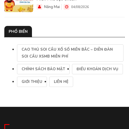
Nắng Mai
04/08/2026
PHỔ BIẾN
CAO THỦ SOI CẦU XỔ SỐ MIỀN BẮC – DIỄN ĐÀN
SOI CẦU XSMB MIỄN PHÍ
CHÍNH SÁCH BẢO MẬT
ĐIỀU KHOẢN DỊCH VỤ
GIỚI THIỆU
LIÊN HỆ