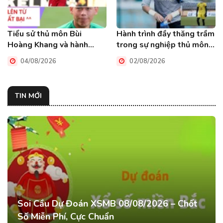
Tiểu sử thủ môn Bùi
Hành trình đầy thăng trầm
Hoàng Khang và hành
trong sự nghiệp thủ môn
trình chinh phục đỉnh cao
Phạm Văn Cường
04/08/2026
02/08/2026
TIN MỚI
Soi Cầu Dự Đoán XSMB 08/08/2026 – Chốt
Số Miễn Phí, Cực Chuẩn