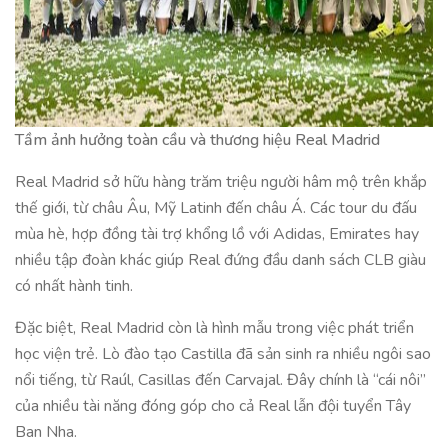
Tầm ảnh hưởng toàn cầu và thương hiệu Real Madrid
Real Madrid sở hữu hàng trăm triệu người hâm mộ trên khắp
thế giới, từ châu Âu, Mỹ Latinh đến châu Á. Các tour du đấu
mùa hè, hợp đồng tài trợ khổng lồ với Adidas, Emirates hay
nhiều tập đoàn khác giúp Real đứng đầu danh sách CLB giàu
có nhất hành tinh.
Đặc biệt, Real Madrid còn là hình mẫu trong việc phát triển
học viện trẻ. Lò đào tạo Castilla đã sản sinh ra nhiều ngôi sao
nổi tiếng, từ Raúl, Casillas đến Carvajal. Đây chính là “cái nôi”
của nhiều tài năng đóng góp cho cả Real lẫn đội tuyển Tây
Ban Nha.