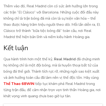
Thêm vào đó, Real Madrid còn có sức ảnh hưởng lớn trong
các trận “El Clásico” với Barcelona. Những cuộc đối đầu này
không chỉ là trận bóng đá mà còn là sự kiện văn hóa – thể
thao được hàng trăm triệu người theo dõi. Mỗi lần diễn ra, El
Clásico trở thành “bữa tiệc bóng đá” toàn cầu, nơi Real
Madrid thể hiện bản lĩnh và niềm kiêu hãnh Hoàng gia.
Kết luận
Qua hành trình hơn một thế kỷ,
Real Madrid
đã chứng minh
họ không chỉ là một đội bóng, mà là huyền thoại bất tử của
bóng đá thế giới. Thành tích rực rỡ, những ngôi sao kiệt xuất
và ảnh hưởng toàn cầu đã làm nên vị thế độc tôn. Hãy cùng
Thể Thao 68WIN
tiếp tục khám phá Real Madrid trong
từng trận đấu, để cảm nhận trọn vẹn tinh thần Hoàng gia, nơi
khát vọng vinh quang chưa bao giờ lụi tàn.