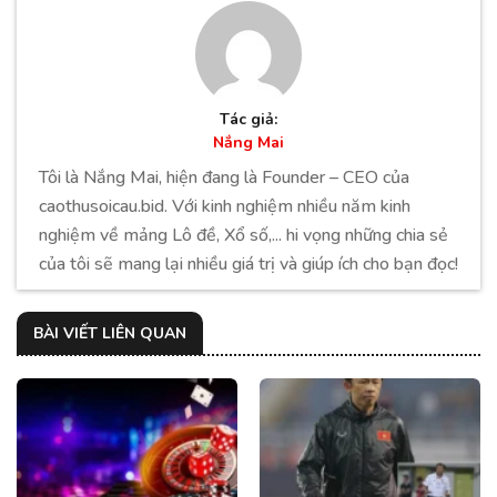
Tác giả:
Nắng Mai
Tôi là Nắng Mai, hiện đang là Founder – CEO của
caothusoicau.bid. Với kinh nghiệm nhiều năm kinh
nghiệm về mảng Lô đề, Xổ số,... hi vọng những chia sẻ
của tôi sẽ mang lại nhiều giá trị và giúp ích cho bạn đọc!
BÀI VIẾT LIÊN QUAN