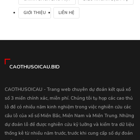
GIỚI THIỆU
LIÊN HỆ
CAOTHUSOICAU.BID
CAOTHUSOICAU - Trang web chuyên dự đoán kết quả xổ
số 3 miền chính xác, miễn phí. Chúng tôi tụ họp các cao thủ
lô đề có nhiều năm kinh nghiệm trong việc nghiên cứu các
cầu lô của xổ số Miền Bắc, Miền Nam và Miền Trung. Những
dự đoán lô đề được nghiên cứu kỹ lưỡng và kiểm tra dữ liệu
thống kê từ nhiều năm trước, trước khi cung cấp số dự đoán