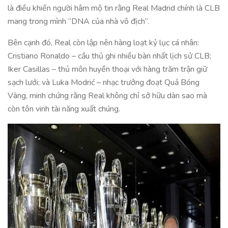
là điều khiến người hâm mộ tin rằng Real Madrid chính là CLB
mang trong mình “DNA của nhà vô địch”.
Bên cạnh đó, Real còn lập nên hàng loạt kỷ lục cá nhân:
Cristiano Ronaldo – cầu thủ ghi nhiều bàn nhất lịch sử CLB;
Iker Casillas – thủ môn huyền thoại với hàng trăm trận giữ
sạch lưới; và Luka Modrić – nhạc trưởng đoạt Quả Bóng
Vàng, minh chứng rằng Real không chỉ sở hữu dàn sao mà
còn tôn vinh tài năng xuất chúng.