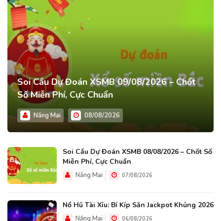
Soi Cầu Dự Đoán XSMB 09/08/2026 – Chốt
Số Miễn Phí, Cực Chuẩn
Nắng Mai
08/08/2026
Soi Cầu Dự Đoán XSMB 08/08/2026 – Chốt Số
Miễn Phí, Cực Chuẩn
Nắng Mai
07/08/2026
Nổ Hũ Tài Xỉu: Bí Kíp Săn Jackpot Khủng 2026
Nắng Mai
06/08/2026