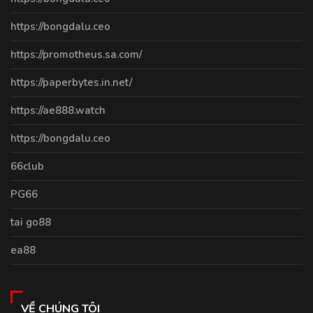
https://bongdalu.ceo
https://promotheus.sa.com/
https://paperbytes.in.net/
https://ae888.watch
https://bongdalu.ceo
66club
PG66
tai go88
ea88
VỀ CHÚNG TÔI