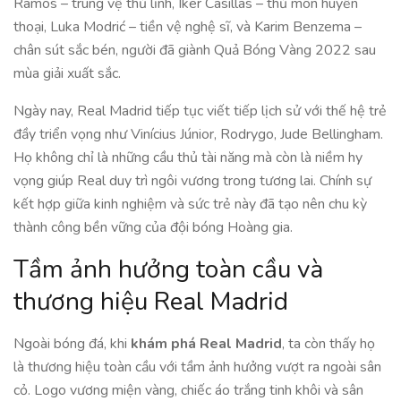
Ramos – trung vệ thủ lĩnh, Iker Casillas – thủ môn huyền
thoại, Luka Modrić – tiền vệ nghệ sĩ, và Karim Benzema –
chân sút sắc bén, người đã giành Quả Bóng Vàng 2022 sau
mùa giải xuất sắc.
Ngày nay, Real Madrid tiếp tục viết tiếp lịch sử với thế hệ trẻ
đầy triển vọng như Vinícius Júnior, Rodrygo, Jude Bellingham.
Họ không chỉ là những cầu thủ tài năng mà còn là niềm hy
vọng giúp Real duy trì ngôi vương trong tương lai. Chính sự
kết hợp giữa kinh nghiệm và sức trẻ này đã tạo nên chu kỳ
thành công bền vững của đội bóng Hoàng gia.
Tầm ảnh hưởng toàn cầu và
thương hiệu Real Madrid
Ngoài bóng đá, khi
khám phá Real Madrid
, ta còn thấy họ
là thương hiệu toàn cầu với tầm ảnh hưởng vượt ra ngoài sân
cỏ. Logo vương miện vàng, chiếc áo trắng tinh khôi và sân