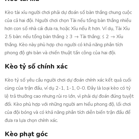
Kèo tài xỉu người chơi phải dự đoán số bàn thắng chung cuộc
của cả hai đội. Người chơi chọn Tài nếu tổng bàn thắng nhiều
hơn con số nhà cái đưa ra, hoặc Xỉu nếu ít hơn. Ví dụ, Tài Xỉu
2.5 bàn: nếu tổng bàn thắng ≥ 3 → Tài thắng; ≤ 2 → Xỉu
thắng. Kèo này phù hợp cho người có khả năng phân tích
phong độ ghi bàn và chiến thuật tấn công của hai đội.
Kèo tỷ số chính xác
Kèo tỷ số yêu cầu người chơi dự đoán chính xác kết quả cuối
cùng của trận đấu, ví dụ 2-1, 1-1, 0-0. Đây là loại kèo có tỷ
lệ trả thưởng cao nhưng rủi ro lớn, vì phải dự đoán đúng tuyệt
đối. Kèo phù hợp với những người am hiểu phong độ, lối chơi
của đội bóng và có khả năng phân tích diễn biến trận đấu để
đưa ra lựa chọn chính xác.
Kèo phạt góc