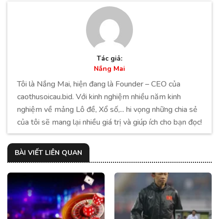
Tác giả:
Nắng Mai
Tôi là Nắng Mai, hiện đang là Founder – CEO của
caothusoicau.bid. Với kinh nghiệm nhiều năm kinh
nghiệm về mảng Lô đề, Xổ số,... hi vọng những chia sẻ
của tôi sẽ mang lại nhiều giá trị và giúp ích cho bạn đọc!
BÀI VIẾT LIÊN QUAN