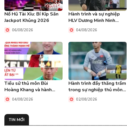
Nổ Hũ Tài Xỉu: Bí Kíp Săn
Hành trình và sự nghiệp
Jackpot Khủng 2026
HLV Dương Minh Ninh
người cận vệ trung thành
06/08/2026
04/08/2026
HAGL
Tiểu sử thủ môn Bùi
Hành trình đầy thăng trầm
Hoàng Khang và hành
trong sự nghiệp thủ môn
trình chinh phục đỉnh cao
Phạm Văn Cường
04/08/2026
02/08/2026
TIN MỚI