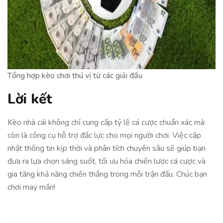
Tổng hợp kèo chơi thú vị từ các giải đấu
Lời kết
Kèo nhà cái không chỉ cung cấp tỷ lệ cá cược chuẩn xác mà
còn là công cụ hỗ trợ đắc lực cho mọi người chơi. Việc cập
nhật thông tin kịp thời và phân tích chuyên sâu sẽ giúp bạn
đưa ra lựa chọn sáng suốt, tối ưu hóa chiến lược cá cược và
gia tăng khả năng chiến thắng trong mỗi trận đấu. Chúc bạn
chơi may mắn!