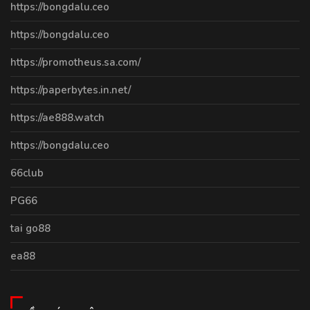
https://bongdalu.ceo
https://bongdalu.ceo
https://promotheus.sa.com/
https://paperbytes.in.net/
https://ae888.watch
https://bongdalu.ceo
66club
PG66
tai go88
ea88