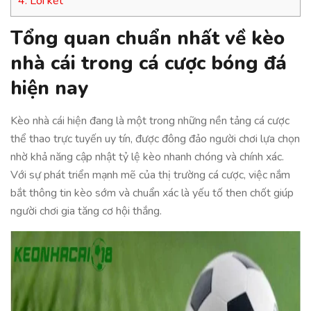
4.
Lời kết
Tổng quan chuẩn nhất về kèo
nhà cái trong cá cược bóng đá
hiện nay
Kèo nhà cái hiện đang là một trong những nền tảng cá cược
thể thao trực tuyến uy tín, được đông đảo người chơi lựa chọn
nhờ khả năng cập nhật tỷ lệ kèo nhanh chóng và chính xác.
Với sự phát triển mạnh mẽ của thị trường cá cược, việc nắm
bắt thông tin kèo sớm và chuẩn xác là yếu tố then chốt giúp
người chơi gia tăng cơ hội thắng.