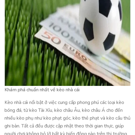
Khám phá chuẩn nhất về kèo nhà cái
Kèo nhà cái nổi bật ở việc cung cấp phong phú các loại kèo
bóng đá, từ kèo Tài Xỉu, kèo châu Âu, kèo châu Á cho đến
nhiều kèo phụ như kèo phạt góc, kèo thẻ phạt và kèo cầu thủ
ghi bàn. Tất cả đều được cập nhật theo thời gian thực, giúp
người chơi không bỏ lỡ bất kỳ biến động nào trên thị trường.