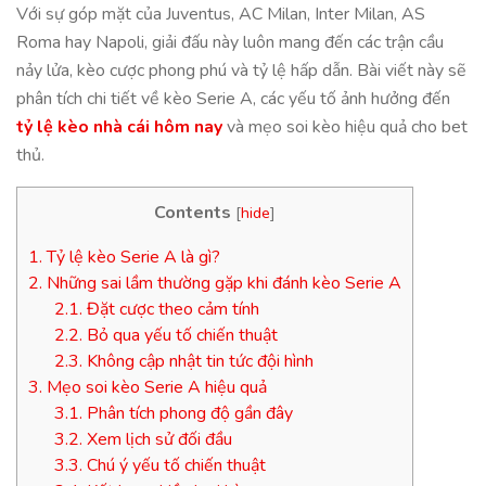
Với sự góp mặt của Juventus, AC Milan, Inter Milan, AS
Roma hay Napoli, giải đấu này luôn mang đến các trận cầu
nảy lửa, kèo cược phong phú và tỷ lệ hấp dẫn. Bài viết này sẽ
phân tích chi tiết về kèo Serie A, các yếu tố ảnh hưởng đến
tỷ lệ kèo nhà cái hôm nay
và mẹo soi kèo hiệu quả cho bet
thủ.
Contents
[
hide
]
1.
Tỷ lệ kèo Serie A là gì?
2.
Những sai lầm thường gặp khi đánh kèo Serie A
2.1.
Đặt cược theo cảm tính
2.2.
Bỏ qua yếu tố chiến thuật
2.3.
Không cập nhật tin tức đội hình
3.
Mẹo soi kèo Serie A hiệu quả
3.1.
Phân tích phong độ gần đây
3.2.
Xem lịch sử đối đầu
3.3.
Chú ý yếu tố chiến thuật