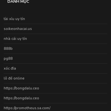
DANH MỤC
tài xỉu uy tín
soikeonhacai.us
nhà cái uy tín
888b
pg88
xóc đĩa
lô đề online
https://bongdalu.ceo
https://bongdalu.ceo
https://promotheus.sa.com/