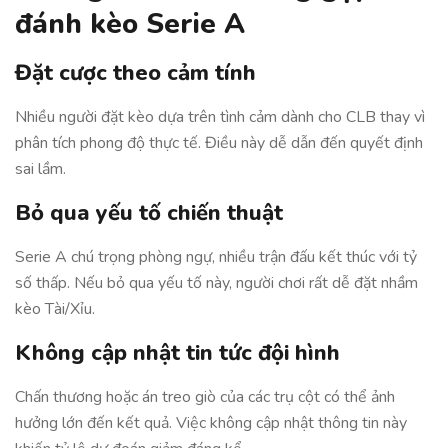
đánh kèo Serie A
Đặt cược theo cảm tính
Nhiều người đặt kèo dựa trên tình cảm dành cho CLB thay vì
phân tích phong độ thực tế. Điều này dễ dẫn đến quyết định
sai lầm.
Bỏ qua yếu tố chiến thuật
Serie A chú trọng phòng ngự, nhiều trận đấu kết thúc với tỷ
số thấp. Nếu bỏ qua yếu tố này, người chơi rất dễ đặt nhầm
kèo Tài/Xỉu.
Không cập nhật tin tức đội hình
Chấn thương hoặc án treo giò của các trụ cột có thể ảnh
hưởng lớn đến kết quả. Việc không cập nhật thông tin này