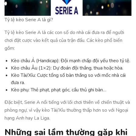
Tỷ lệ kèo Serie A là gì?
Tỷ lệ kèo Serie A là các con số do nhà cái đưa ra để người
chơi đặt cược vào kết quả của trận đấu. Các kèo phổ biến
gồm:
Kèo châu Á (Handicap): Đội mạnh chấp đội yếu theo tỷ lệ.
Kèo châu Âu (1×2): Dự đoán đội thắng, thua hoặc hòa.
Kèo Tài/Xỉu: Cược tổng số bàn thắng so với mốc nhà cái
đưa ra.
Kèo phụ: Thẻ phạt, phạt góc, cầu thủ ghi bàn…
Đặc biệt, Serie A nổi tiếng với lối chơi thiên về chiến thuật và
phòng ngự, vì vậy kèo Tài/Xỉu thường thấp hơn so với Ngoại
hạng Anh hay La Liga.
Những sai lầm thường gặp khi