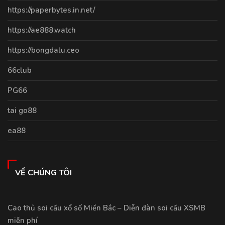
https://paperbytes.in.net/
https://ae888.watch
https://bongdalu.ceo
66club
PG66
tai go88
ea88
VỀ CHÚNG TÔI
Cao thủ soi cầu xổ số Miền Bắc – Diễn đàn soi cầu XSMB
miễn phí