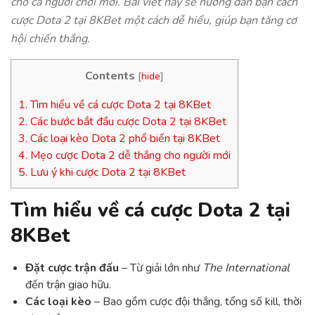
cho cả người chơi mới. Bài viết này sẽ hướng dẫn bạn cách
cược Dota 2 tại 8KBet một cách dễ hiểu, giúp bạn tăng cơ
hội chiến thắng.
Contents
[
hide
]
1.
Tìm hiểu về cá cược Dota 2 tại 8KBet
2.
Các bước bắt đầu cược Dota 2 tại 8KBet
3.
Các loại kèo Dota 2 phổ biến tại 8KBet
4.
Mẹo cược Dota 2 dễ thắng cho người mới
5.
Lưu ý khi cược Dota 2 tại 8KBet
Tìm hiểu về cá cược Dota 2 tại
8KBet
Đặt cược trận đấu
– Từ giải lớn như
The International
đến trận giao hữu.
Các loại kèo
– Bao gồm cược đội thắng, tổng số kill, thời