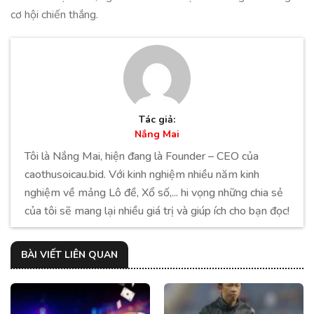
cơ hội chiến thắng.
Tác giả:
Nắng Mai
Tôi là Nắng Mai, hiện đang là Founder – CEO của
caothusoicau.bid. Với kinh nghiệm nhiều năm kinh
nghiệm về mảng Lô đề, Xổ số,... hi vọng những chia sẻ
của tôi sẽ mang lại nhiều giá trị và giúp ích cho bạn đọc!
BÀI VIẾT LIÊN QUAN