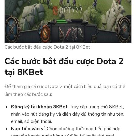
Các bước bắt đầu cược Dota 2 tại 8KBet
Các bước bắt đầu cược Dota 2
tại 8KBet
Để tham gia cá cược Dota 2 một cách hiệu quả, bạn có thể
làm theo các bước sau:
Đăng ký tài khoản 8KBet
: Truy cập trang chủ 8KBet,
nhấn vào nút đăng ký và điền đầy đủ thông tin như tên,
email, số điện thoại.
Nạp tiền vào ví
: Chọn phương thức nạp tiền phù hợp