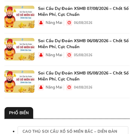
Soi Cầu Dự Đoán XSMB 07/08/2026 – Chốt Số
Miễn Phí, Cực Chuẩn
Nắng Mai
06/08/2026
Soi Cầu Dự Đoán XSMB 06/08/2026 – Chốt Số
Miễn Phí, Cực Chuẩn
Nắng Mai
05/08/2026
Soi Cầu Dự Đoán XSMB 05/08/2026 – Chốt Số
Miễn Phí, Cực Chuẩn
Nắng Mai
04/08/2026
PHỔ BIẾN
CAO THỦ SOI CẦU XỔ SỐ MIỀN BẮC – DIỄN ĐÀN