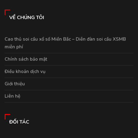
VỀ CHÚNG TÔI
Cao thủ soi cầu xổ số Miền Bắc – Diễn đàn soi cầu XSMB
miễn phí
Chính sách bảo mật
Điều khoản dịch vụ
Giới thiệu
Liên hệ
ĐỐI TÁC