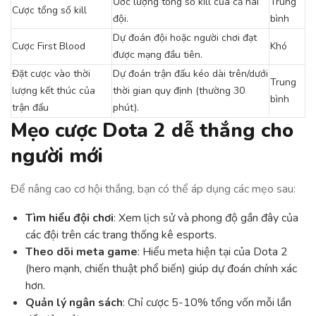
Ước lượng tổng số kill của cả hai
Trung
Cược tổng số kill
đội.
bình
Dự đoán đội hoặc người chơi đạt
Cược First Blood
Khó
được mạng đầu tiên.
Đặt cược vào thời
Dự đoán trận đấu kéo dài trên/dưới
Trung
lượng kết thúc của
thời gian quy định (thường 30
bình
trận đấu
phút).
Mẹo cược Dota 2 dễ thắng cho
người mới
Để nâng cao cơ hội thắng, bạn có thể áp dụng các mẹo sau:
Tìm hiểu đội chơi
: Xem lịch sử và phong độ gần đây của
các đội trên các trang thống kê esports.
Theo dõi meta game
: Hiểu meta hiện tại của Dota 2
(hero mạnh, chiến thuật phổ biến) giúp dự đoán chính xác
hơn.
Quản lý ngân sách
: Chỉ cược 5-10% tổng vốn mỗi lần