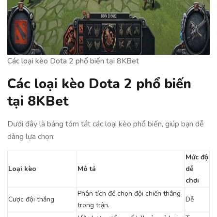
Các loại kèo Dota 2 phổ biến tại 8KBet
Các loại kèo Dota 2 phổ biến
tại 8KBet
Dưới đây là bảng tóm tắt các loại kèo phổ biến, giúp bạn dễ
dàng lựa chọn:
Mức độ
Loại kèo
Mô tả
dễ
chơi
Phân tích để chọn đội chiến thắng
Cược đội thắng
Dễ
trong trận.