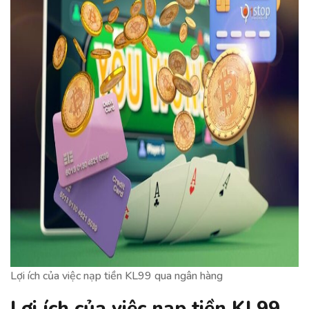
Lợi ích của việc nạp tiền KL99 qua ngân hàng
Lợi ích của việc nạp tiền KL99