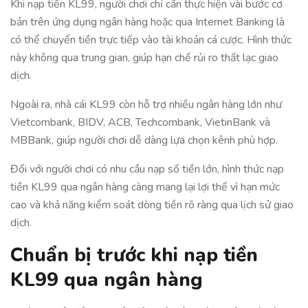
Khi nạp tiền KL99, người chơi chỉ cần thực hiện vài bước cơ
bản trên ứng dụng ngân hàng hoặc qua Internet Banking là
có thể chuyển tiền trực tiếp vào tài khoản cá cược. Hình thức
này không qua trung gian, giúp hạn chế rủi ro thất lạc giao
dịch.
Ngoài ra, nhà cái KL99 còn hỗ trợ nhiều ngân hàng lớn như
Vietcombank, BIDV, ACB, Techcombank, VietinBank và
MBBank, giúp người chơi dễ dàng lựa chọn kênh phù hợp.
Đối với người chơi có nhu cầu nạp số tiền lớn, hình thức nạp
tiền KL99 qua ngân hàng càng mang lại lợi thế vì hạn mức
cao và khả năng kiểm soát dòng tiền rõ ràng qua lịch sử giao
dịch.
Chuẩn bị trước khi nạp tiền
KL99 qua ngân hàng