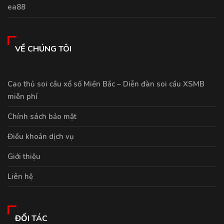
ea88
VỀ CHÚNG TÔI
Cao thủ soi cầu xổ số Miền Bắc – Diễn đàn soi cầu XSMB
miễn phí
Chính sách bảo mật
Điều khoản dịch vụ
Giới thiệu
Liên hệ
ĐỐI TÁC