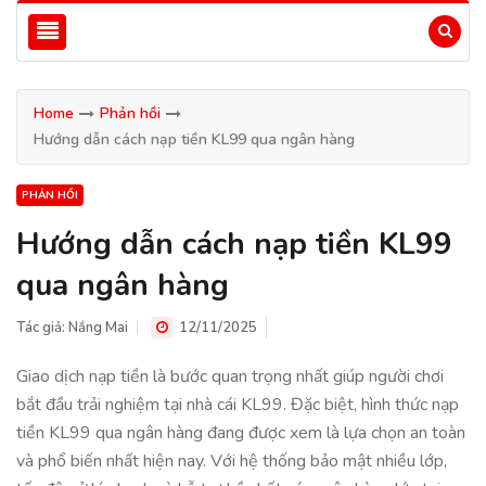
Home
Phản hồi
Hướng dẫn cách nạp tiền KL99 qua ngân hàng
PHẢN HỒI
Hướng dẫn cách nạp tiền KL99
qua ngân hàng
Tác giả:
Nắng Mai
12/11/2025
Giao dịch nạp tiền là bước quan trọng nhất giúp người chơi
bắt đầu trải nghiệm tại nhà cái KL99. Đặc biệt, hình thức nạp
tiền KL99 qua ngân hàng đang được xem là lựa chọn an toàn
và phổ biến nhất hiện nay. Với hệ thống bảo mật nhiều lớp,