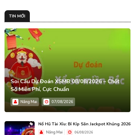
TIN MỚI
Soi Cầu Dự Đoán XSMB 08/08/2026 – Chốt
Số Miễn Phí, Cực Chuẩn
Nắng Mai
07/08/2026
Nổ Hũ Tài Xỉu: Bí Kíp Săn Jackpot Khủng 2026
Nắng Mai
06/08/2026