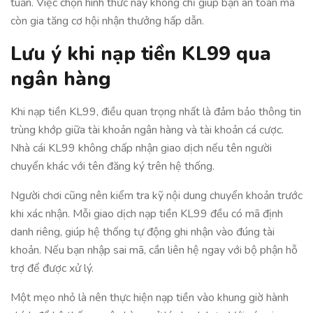
tuần. Việc chọn hình thức này không chỉ giúp bạn an toàn mà
còn gia tăng cơ hội nhận thưởng hấp dẫn.
Lưu ý khi nạp tiền KL99 qua
ngân hàng
Khi nạp tiền KL99, điều quan trọng nhất là đảm bảo thông tin
trùng khớp giữa tài khoản ngân hàng và tài khoản cá cược.
Nhà cái KL99 không chấp nhận giao dịch nếu tên người
chuyển khác với tên đăng ký trên hệ thống.
Người chơi cũng nên kiểm tra kỹ nội dung chuyển khoản trước
khi xác nhận. Mỗi giao dịch nạp tiền KL99 đều có mã định
danh riêng, giúp hệ thống tự động ghi nhận vào đúng tài
khoản. Nếu bạn nhập sai mã, cần liên hệ ngay với bộ phận hỗ
trợ để được xử lý.
Một mẹo nhỏ là nên thực hiện nạp tiền vào khung giờ hành