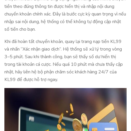
tiền theo đúng thông tin được hiển thị và nhập nội dung
chuyển khoản chính xác. Đây là bước cực kỳ quan trọng vì nếu
nhập sai nội dung, hệ thống có thể không tự động cập nhật
số tiền cho bạn.
Khi đã hoàn tất chuyển khoản, quay lại trang nạp tiền KL99
và nhấn “Xác nhận giao dịch”. Hệ thống sẽ xử lý trong vòng
3–5 phút. Sau khi thành công, bạn sẽ thấy số dư hiển thị
trong tài khoản cá cược. Nếu quá 10 phút mà chưa thấy cập
nhật, hãy liên hệ bộ phận chăm sóc khách hàng 24/7 của
KL99 để được hỗ trợ ngay.