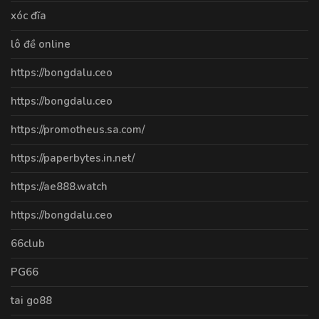
xóc đĩa
lô đề online
https://bongdalu.ceo
https://bongdalu.ceo
https://promotheus.sa.com/
https://paperbytes.in.net/
https://ae888.watch
https://bongdalu.ceo
66club
PG66
tai go88