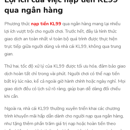
qua ngân hàng
Phương thức
nạp tiền KL99
qua ngân hàng mang lại nhiều
lợi ích vượt trội cho người chơi. Trước hết, đây là hình thức
giao dịch an toàn nhất vì toàn bộ quá trình được thực hiện
trực tiếp giữa người dùng và nhà cái KL99, không qua trung
gian.
Thứ hai, tốc độ xử lý của KL99 được tối ưu hóa, đảm bảo giao
dịch hoàn tất chỉ trong vài phút. Người chơi có thể nạp tiền
bất kỳ lúc nào, kể cả ngoài giờ hành chính hoặc ngày nghỉ. Mọi
giao dịch đều có lịch sử rõ ràng, giúp bạn dễ dàng đối chiếu
khi cần.
Ngoài ra, nhà cái KL99 thường xuyên triển khai các chương
trình khuyến mãi hấp dẫn dành cho người nạp qua ngân hàng,
như tặng thêm phần trăm giá trị nạp hoặc hoàn tiền theo