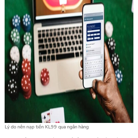
Lý do nên nạp tiền KL99 qua ngân hàng