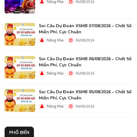
Nắng Mai
06/08/2026
Soi Cầu Dự Đoán XSMB 07/08/2026 – Chốt Số
Miễn Phí, Cực Chuẩn
Nắng Mai
06/08/2026
Soi Cầu Dự Đoán XSMB 06/08/2026 – Chốt Số
Miễn Phí, Cực Chuẩn
Nắng Mai
05/08/2026
Soi Cầu Dự Đoán XSMB 05/08/2026 – Chốt Số
Miễn Phí, Cực Chuẩn
Nắng Mai
04/08/2026
PHỔ BIẾN