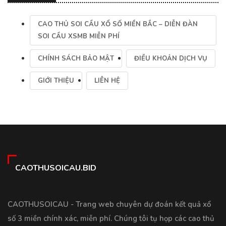
CAO THỦ SOI CẦU XỔ SỐ MIỀN BẮC – DIỄN ĐÀN
SOI CẦU XSMB MIỄN PHÍ
CHÍNH SÁCH BẢO MẬT
ĐIỀU KHOẢN DỊCH VỤ
GIỚI THIỆU
LIÊN HỆ
CAOTHUSOICAU.BID
CAOTHUSOICAU - Trang web chuyên dự đoán kết quả xổ
số 3 miền chính xác, miễn phí. Chúng tôi tụ họp các cao thủ