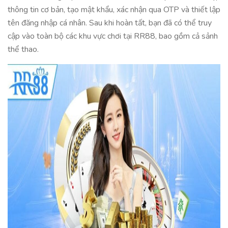
thông tin cơ bản, tạo mật khẩu, xác nhận qua OTP và thiết lập
tên đăng nhập cá nhân. Sau khi hoàn tất, bạn đã có thể truy
cập vào toàn bộ các khu vực chơi tại RR88, bao gồm cả sảnh
thể thao.