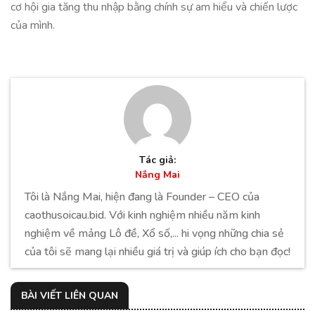
cơ hội gia tăng thu nhập bằng chính sự am hiểu và chiến lược
của mình.
Tác giả:
Nắng Mai
Tôi là Nắng Mai, hiện đang là Founder – CEO của
caothusoicau.bid. Với kinh nghiệm nhiều năm kinh
nghiệm về mảng Lô đề, Xổ số,... hi vọng những chia sẻ
của tôi sẽ mang lại nhiều giá trị và giúp ích cho bạn đọc!
BÀI VIẾT LIÊN QUAN