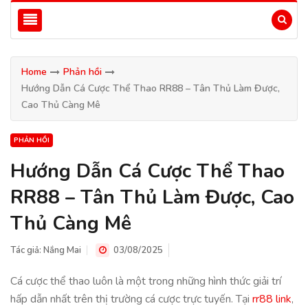
Home
Phản hồi
Hướng Dẫn Cá Cược Thể Thao RR88 – Tân Thủ Làm Được,
Cao Thủ Càng Mê
PHẢN HỒI
Hướng Dẫn Cá Cược Thể Thao
RR88 – Tân Thủ Làm Được, Cao
Thủ Càng Mê
Tác giả:
Nắng Mai
03/08/2025
Cá cược thể thao luôn là một trong những hình thức giải trí
hấp dẫn nhất trên thị trường cá cược trực tuyến. Tại
rr88 link
,