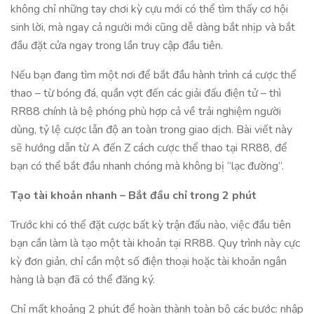
không chỉ những tay chơi kỳ cựu mới có thể tìm thấy cơ hội
sinh lời, mà ngay cả người mới cũng dễ dàng bắt nhịp và bắt
đầu đặt cửa ngay trong lần truy cập đầu tiên.
Nếu bạn đang tìm một nơi để bắt đầu hành trình cá cược thể
thao – từ bóng đá, quần vợt đến các giải đấu điện tử – thì
RR88 chính là bệ phóng phù hợp cả về trải nghiệm người
dùng, tỷ lệ cược lẫn độ an toàn trong giao dịch. Bài viết này
sẽ hướng dẫn từ A đến Z cách cược thể thao tại RR88, để
bạn có thể bắt đầu nhanh chóng mà không bị “lạc đường”.
Tạo tài khoản nhanh – Bắt đầu chỉ trong 2 phút
Trước khi có thể đặt cược bất kỳ trận đấu nào, việc đầu tiên
bạn cần làm là tạo một tài khoản tại RR88. Quy trình này cực
kỳ đơn giản, chỉ cần một số điện thoại hoặc tài khoản ngân
hàng là bạn đã có thể đăng ký.
Chỉ mất khoảng 2 phút để hoàn thành toàn bộ các bước: nhập