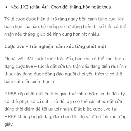
Kèo 1X2 (châu Âu): Chọn đội thắng, hòa hoặc thua
Tỷ lệ cược được hiển thị rõ ràng ngay bên cạnh từng cửa. Khi
bạn chọn cửa nào, hệ thống sẽ tự động hiển thị số tiền có thể
nhận nếu thắng, giúp dễ hình dung hơn rất nhiều.
Cược live – Trải nghiệm cảm xúc từng phút một
Ngoài việc đặt cược trước trận đấu, bạn còn có thể chơi theo
dạng cược live – tức là đặt cửa khi trận đấu đang diễn ra. Hình
thức này đang được đông đảo người chơi yêu thích vì có thể
bám sát diễn biến thực tế.
RR88 cập nhật dữ liệu thời gian thực như thời gian thi đấu, tỷ
số, thẻ phạt, số cú sút… Từ đó, bạn có thể cân nhắc đặt cửa
đúng thời điểm để tối ưu lợi nhuận. Đặc biệt, cược live tại
RR88 không bị giật lag, đảm bảo tốc độ và độ chính xác từng
giây.