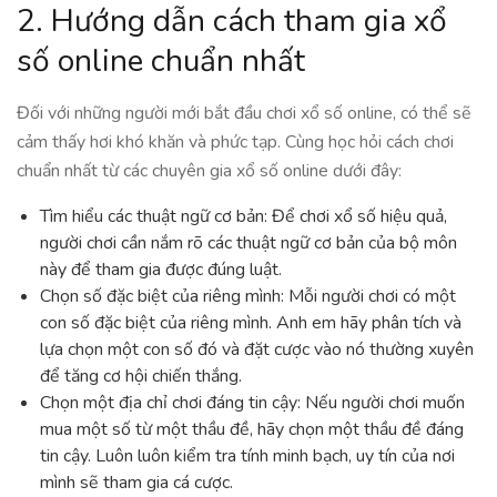
2. Hướng dẫn cách tham gia xổ
số online chuẩn nhất
Đối với những người mới bắt đầu chơi xổ số online, có thể sẽ
cảm thấy hơi khó khăn và phức tạp. Cùng học hỏi cách chơi
chuẩn nhất từ các chuyên gia xổ số online dưới đây:
Tìm hiểu các thuật ngữ cơ bản: Để chơi xổ số hiệu quả,
người chơi cần nắm rõ các thuật ngữ cơ bản của bộ môn
này để tham gia được đúng luật.
Chọn số đặc biệt của riêng mình: Mỗi người chơi có một
con số đặc biệt của riêng mình. Anh em hãy phân tích và
lựa chọn một con số đó và đặt cược vào nó thường xuyên
để tăng cơ hội chiến thắng.
Chọn một địa chỉ chơi đáng tin cậy: Nếu người chơi muốn
mua một số từ một thầu đề, hãy chọn một thầu đề đáng
tin cậy. Luôn luôn kiểm tra tính minh bạch, uy tín của nơi
mình sẽ tham gia cá cược.