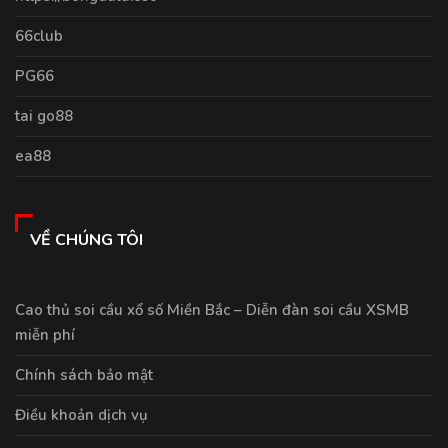
66club
PG66
tai go88
ea88
VỀ CHÚNG TÔI
Cao thủ soi cầu xổ số Miền Bắc – Diễn đàn soi cầu XSMB
miễn phí
Chính sách bảo mật
Điều khoản dịch vụ