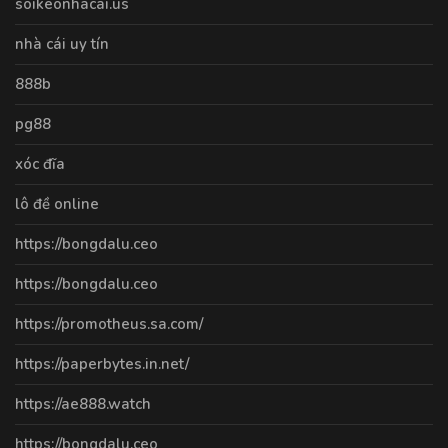
soikeonhacai.us
nhà cái uy tín
888b
pg88
xóc đĩa
lô đề online
https://bongdalu.ceo
https://bongdalu.ceo
https://promotheus.sa.com/
https://paperbytes.in.net/
https://ae888.watch
https://bongdalu.ceo