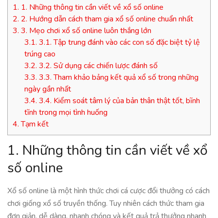
1.
1. Những thông tin cần viết về xổ số online
2.
2. Hướng dẫn cách tham gia xổ số online chuẩn nhất
3.
3. Mẹo chơi xổ số online luôn thắng lớn
3.1.
3.1. Tập trung đánh vào các con số đặc biệt tỷ lệ
trúng cao
3.2.
3.2. Sử dụng các chiến lược đánh số
3.3.
3.3. Tham khảo bảng kết quả xổ số trong những
ngày gần nhất
3.4.
3.4. Kiểm soát tâm lý của bản thân thật tốt, bĩnh
tĩnh trong mọi tình huống
4.
Tạm kết
1. Những thông tin cần viết về xổ
số online
Xổ số online là một hình thức chơi cá cược đổi thưởng có cách
chơi giống xổ số truyền thống. Tuy nhiên cách thức tham gia
đơn giản, dễ dàng, nhanh chóng và kết quả trả thưởng nhanh