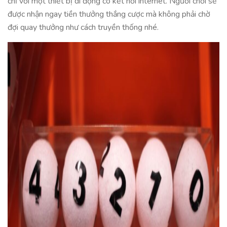
chỉ với một thiết bị di động có kết nối internet. Người chơi sẽ
được nhận ngay tiền thưởng thắng cược mà không phải chờ
đợi quay thưởng như cách truyền thống nhé.