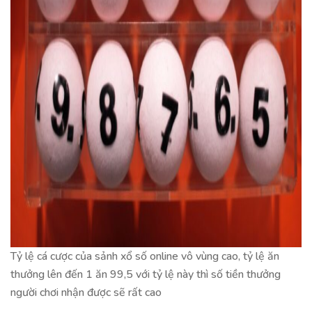
Tỷ lệ cá cược của sảnh xổ số online vô vùng cao, tỷ lệ ăn
thưởng lên đến 1 ăn 99,5 với tỷ lệ này thì số tiền thưởng
người chơi nhận được sẽ rất cao