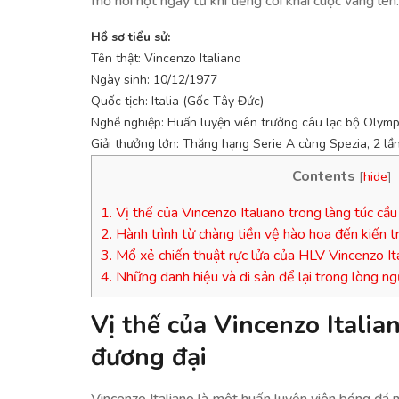
mồ hôi hột ngay từ khi tiếng còi khai cuộc vang lên.
Hồ sơ tiểu sử:
Tên thật: Vincenzo Italiano
Ngày sinh: 10/12/1977
Quốc tịch: Italia (Gốc Tây Đức)
Nghề nghiệp: Huấn luyện viên trưởng câu lạc bộ Olymp
Giải thưởng lớn: Thăng hạng Serie A cùng Spezia, 2 lầ
Contents
[
hide
]
1.
Vị thế của Vincenzo Italiano trong làng túc cầ
2.
Hành trình từ chàng tiền vệ hào hoa đến kiến t
3.
Mổ xẻ chiến thuật rực lửa của HLV Vincenzo It
4.
Những danh hiệu và di sản để lại trong lòng n
Vị thế của Vincenzo Italia
đương đại