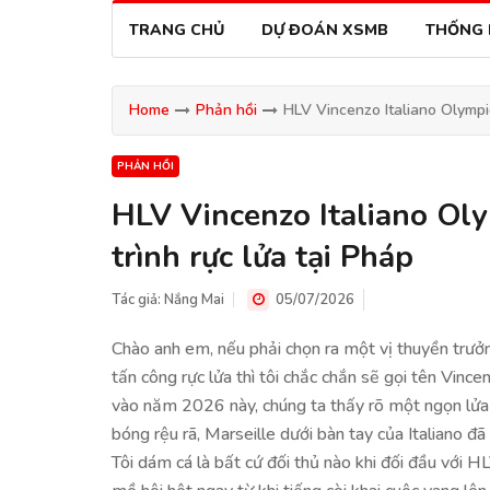
TRANG CHỦ
DỰ ĐOÁN XSMB
THỐNG 
Home
Phản hồi
HLV Vincenzo Italiano Olympiq
PHẢN HỒI
HLV Vincenzo Italiano Ol
trình rực lửa tại Pháp
Tác giả:
Nắng Mai
05/07/2026
Chào anh em, nếu phải chọn ra một vị thuyền trưởn
tấn công rực lửa thì tôi chắc chắn sẽ gọi tên Vince
vào năm 2026 này, chúng ta thấy rõ một ngọn lửa S
bóng rệu rã, Marseille dưới bàn tay của Italiano đã
Tôi dám cá là bất cứ đối thủ nào khi đối đầu với 