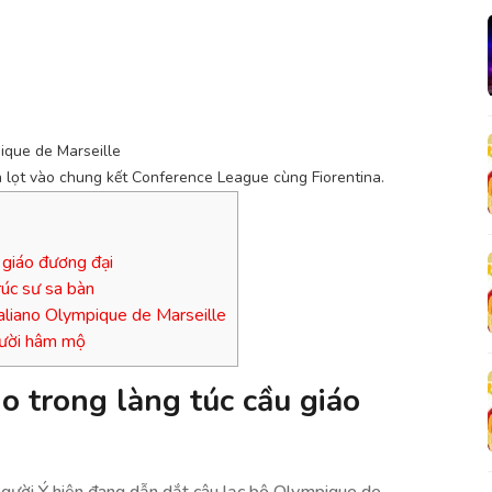
ique de Marseille
n lọt vào chung kết Conference League cùng Fiorentina.
u giáo đương đại
rúc sư sa bàn
aliano Olympique de Marseille
gười hâm mộ
no trong làng túc cầu giáo