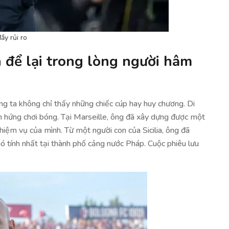
ầy rủi ro
 để lại trong lòng người hâm
úng ta không chỉ thấy những chiếc cúp hay huy chương. Di
ảm hứng chơi bóng. Tại Marseille, ông đã xây dựng được một
hiệm vụ của mình. Từ một người con của Sicilia, ông đã
hó tính nhất tại thành phố cảng nước Pháp. Cuộc phiêu lưu