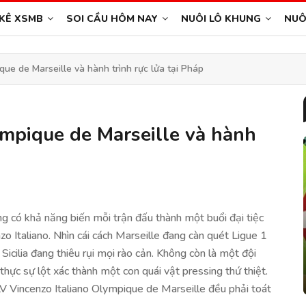
KÊ XSMB
SOI CẦU HÔM NAY
NUÔI LÔ KHUNG
NUÔ
ue de Marseille và hành trình rực lửa tại Pháp
ympique de Marseille và hành
g có khả năng biến mỗi trận đấu thành một buổi đại tiệc
nzo Italiano. Nhìn cái cách Marseille đang càn quét Ligue 1
icilia đang thiêu rụi mọi rào cản. Không còn là một đội
 thực sự lột xác thành một con quái vật pressing thứ thiệt.
HLV Vincenzo Italiano Olympique de Marseille đều phải toát