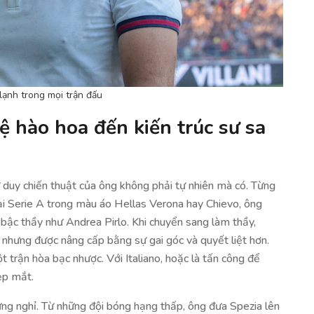
lạnh trong mọi trận đấu
ệ hào hoa đến kiến trúc sư sa
ư duy chiến thuật của ông không phải tự nhiên mà có. Từng
g tại Serie A trong màu áo Hellas Verona hay Chievo, ông
bậc thầy như Andrea Pirlo. Khi chuyển sang làm thầy,
 nhưng được nâng cấp bằng sự gai góc và quyết liệt hơn.
t trận hòa bạc nhược. Với Italiano, hoặc là tấn công để
đẹp mắt.
ừng nghỉ. Từ những đội bóng hạng thấp, ông đưa Spezia lên