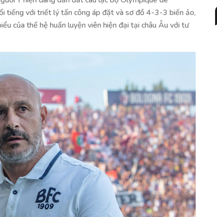
 người Ý hiện đang dẫn dắt câu lạc bộ Olympique de
ổi tiếng với triết lý tấn công áp đặt và sơ đồ 4-3-3 biến ảo,
iểu của thế hệ huấn luyện viên hiện đại tại châu Âu với tư