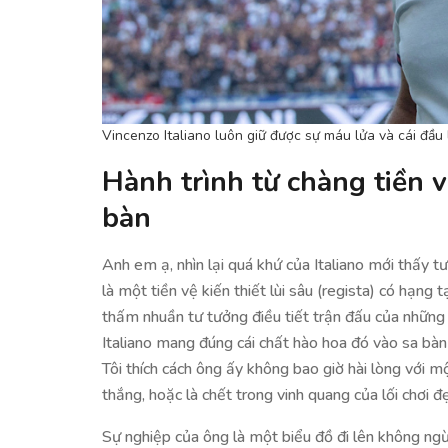
Vincenzo Italiano luôn giữ được sự máu lửa và cái đầu 
Hành trình từ chàng tiền v
bàn
Anh em ạ, nhìn lại quá khứ của Italiano mới thấy t
là một tiền vệ kiến thiết lùi sâu (regista) có hạn
thấm nhuần tư tưởng điều tiết trận đấu của những 
Italiano mang đúng cái chất hào hoa đó vào sa bàn
Tôi thích cách ông ấy không bao giờ hài lòng với mộ
thắng, hoặc là chết trong vinh quang của lối chơi 
Sự nghiệp của ông là một biểu đồ đi lên không ng