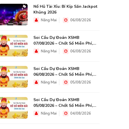
Nổ Hũ Tài Xỉu: Bí Kíp Săn Jackpot
Khủng 2026
Nắng Mai
06/08/2026
Soi Cầu Dự Đoán XSMB
07/08/2026 – Chốt Số Miễn Phí,
Cực Chuẩn
Nắng Mai
06/08/2026
Soi Cầu Dự Đoán XSMB
06/08/2026 – Chốt Số Miễn Phí,
Cực Chuẩn
Nắng Mai
05/08/2026
Soi Cầu Dự Đoán XSMB
05/08/2026 – Chốt Số Miễn Phí,
Cực Chuẩn
Nắng Mai
04/08/2026