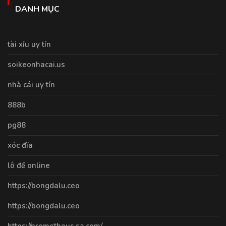
DANH MỤC
tài xỉu uy tín
soikeonhacai.us
nhà cái uy tín
888b
pg88
xóc đĩa
lô đề online
https://bongdalu.ceo
https://bongdalu.ceo
https://promotheus.sa.com/