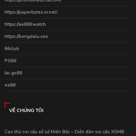
https://paperbytes.in.net/
https://ae888.watch
https://bongdalu.ceo
66club
PG66
tai go88
ea88
VỀ CHÚNG TÔI
Cao thủ soi cầu xổ số Miền Bắc – Diễn đàn soi cầu XSMB