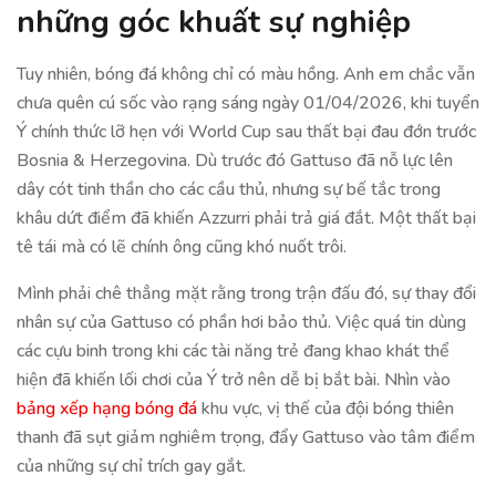
những góc khuất sự nghiệp
Tuy nhiên, bóng đá không chỉ có màu hồng. Anh em chắc vẫn
chưa quên cú sốc vào rạng sáng ngày 01/04/2026, khi tuyển
Ý chính thức lỡ hẹn với World Cup sau thất bại đau đớn trước
Bosnia & Herzegovina. Dù trước đó Gattuso đã nỗ lực lên
dây cót tinh thần cho các cầu thủ, nhưng sự bế tắc trong
khâu dứt điểm đã khiến Azzurri phải trả giá đắt. Một thất bại
tê tái mà có lẽ chính ông cũng khó nuốt trôi.
Mình phải chê thẳng mặt rằng trong trận đấu đó, sự thay đổi
nhân sự của Gattuso có phần hơi bảo thủ. Việc quá tin dùng
các cựu binh trong khi các tài năng trẻ đang khao khát thể
hiện đã khiến lối chơi của Ý trở nên dễ bị bắt bài. Nhìn vào
bảng xếp hạng bóng đá
khu vực, vị thế của đội bóng thiên
thanh đã sụt giảm nghiêm trọng, đẩy Gattuso vào tâm điểm
của những sự chỉ trích gay gắt.