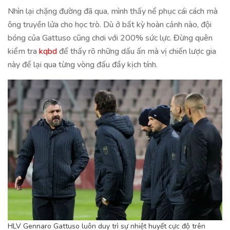
Nhìn lại chặng đường đã qua, mình thấy nể phục cái cách mà
ông truyền lửa cho học trò. Dù ở bất kỳ hoàn cảnh nào, đội
bóng của Gattuso cũng chơi với 200% sức lực. Đừng quên
kiểm tra
kqbd
để thấy rõ những dấu ấn mà vị chiến lược gia
này để lại qua từng vòng đấu đầy kịch tính.
HLV Gennaro Gattuso luôn duy trì sự nhiệt huyết cực độ trên