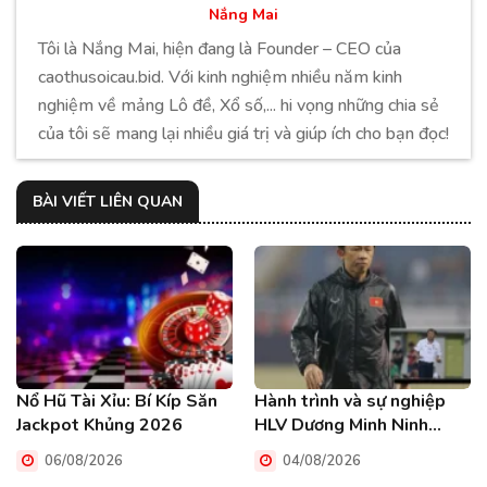
Nắng Mai
Tôi là Nắng Mai, hiện đang là Founder – CEO của
caothusoicau.bid. Với kinh nghiệm nhiều năm kinh
nghiệm về mảng Lô đề, Xổ số,... hi vọng những chia sẻ
của tôi sẽ mang lại nhiều giá trị và giúp ích cho bạn đọc!
BÀI VIẾT LIÊN QUAN
Nổ Hũ Tài Xỉu: Bí Kíp Săn
Hành trình và sự nghiệp
Jackpot Khủng 2026
HLV Dương Minh Ninh
người cận vệ trung thành
06/08/2026
04/08/2026
HAGL