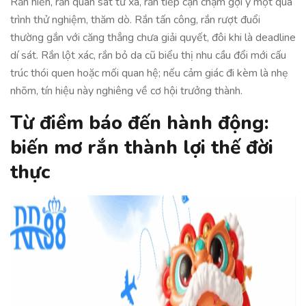
Rắn hiền, rắn quan sát từ xa, rắn tiếp cận chậm gợi ý một quá
trình thử nghiệm, thăm dò. Rắn tấn công, rắn rượt đuổi
thường gắn với căng thẳng chưa giải quyết, đôi khi là deadline
dí sát. Rắn lột xác, rắn bỏ da cũ biểu thị nhu cầu đổi mới cấu
trúc thói quen hoặc mối quan hệ; nếu cảm giác đi kèm là nhẹ
nhõm, tín hiệu này nghiêng về cơ hội trưởng thành.
Từ điềm báo đến hành động:
biến mơ rắn thành lợi thế đời
thực