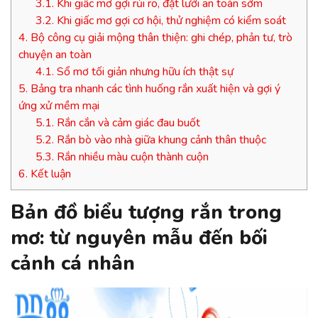
3.1.
Khi giấc mơ gợi rủi ro, đặt lưới an toàn sớm
3.2.
Khi giấc mơ gợi cơ hội, thử nghiệm có kiểm soát
4.
Bộ công cụ giải mộng thân thiện: ghi chép, phản tư, trò
chuyện an toàn
4.1.
Sổ mơ tối giản nhưng hữu ích thật sự
5.
Bảng tra nhanh các tình huống rắn xuất hiện và gợi ý
ứng xử mềm mại
5.1.
Rắn cắn và cảm giác đau buốt
5.2.
Rắn bò vào nhà giữa khung cảnh thân thuộc
5.3.
Rắn nhiều màu cuộn thành cuộn
6.
Kết luận
Bản đồ biểu tượng rắn trong
mơ: từ nguyên mẫu đến bối
cảnh cá nhân