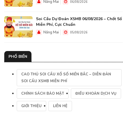
Nắng Mai
06/08/2026
Soi Cầu Dự Đoán XSMB 06/08/2026 – Chốt Số
Miễn Phí, Cực Chuẩn
Nắng Mai
05/08/2026
PHỔ BIẾN
CAO THỦ SOI CẦU XỔ SỐ MIỀN BẮC – DIỄN ĐÀN
SOI CẦU XSMB MIỄN PHÍ
CHÍNH SÁCH BẢO MẬT
ĐIỀU KHOẢN DỊCH VỤ
GIỚI THIỆU
LIÊN HỆ