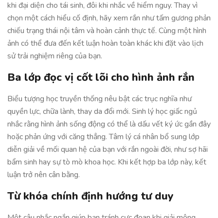
khi đại diện cho tái sinh, đôi khi nhắc về hiểm nguy. Thay vì
chọn một cách hiểu cố định, hãy xem rắn như tấm gương phản
chiếu trạng thái nội tâm và hoàn cảnh thực tế. Cùng một hình
ảnh có thể đưa đến kết luận hoàn toàn khác khi đặt vào lịch
sử trải nghiệm riêng của bạn.
Ba lớp đọc vị cốt lõi cho hình ảnh rắn
Biểu tượng học truyền thống nêu bật các trục nghĩa như
quyền lực, chữa lành, thay da đổi mới. Sinh lý học giấc ngủ
nhắc rằng hình ảnh sống động có thể là dấu vết ký ức gần đây
hoặc phản ứng với căng thẳng. Tâm lý cá nhân bổ sung lớp
diễn giải về mối quan hệ của bạn với rắn ngoài đời, như sợ hãi
bẩm sinh hay sự tò mò khoa học. Khi kết hợp ba lớp này, kết
luận trở nên cân bằng.
Từ khóa chính định hướng tư duy
Một câu nhắc ngắn giúp bạn tránh cực đoan khi giải mộng.