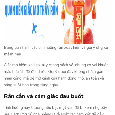
Bảng tra nhanh các tình huống rắn xuất hiện và gợi ý ứng xử
mềm mại
Giấc mơ hiếm khi lặp lại y chang sách vở, nhưng có vài khuôn
mẫu hữu ích để đối chiếu. Gợi ý dưới đây không nhằm gán
nhãn cứng, mà để mở cánh cửa hành động nhỏ, an toàn và
sáng suốt hơn trong từng ngày.
Rắn cắn và cảm giác đau buốt
Tình huống này thường nêu bật một vấn đề bị xem nhẹ bấy
lâu. Cách ứng xử nhẹ nhàng là rà soát các cam kết dễ gây