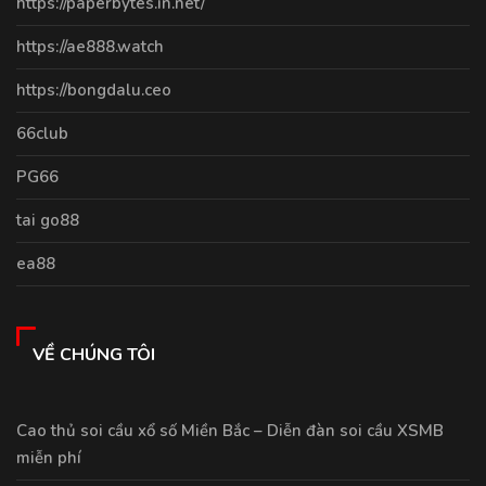
https://paperbytes.in.net/
https://ae888.watch
https://bongdalu.ceo
66club
PG66
tai go88
ea88
VỀ CHÚNG TÔI
Cao thủ soi cầu xổ số Miền Bắc – Diễn đàn soi cầu XSMB
miễn phí