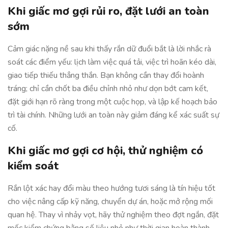
Khi giấc mơ gợi rủi ro, đặt lưới an toàn
sớm
Cảm giác nặng nề sau khi thấy rắn dữ đuổi bắt là lời nhắc rà
soát các điểm yếu: lịch làm việc quá tải, việc trì hoãn kéo dài,
giao tiếp thiếu thẳng thắn. Bạn không cần thay đổi hoành
tráng; chỉ cần chốt ba điều chỉnh nhỏ như dọn bớt cam kết,
đặt giới hạn rõ ràng trong một cuộc họp, và lập kế hoạch bảo
trì tài chính. Những lưới an toàn này giảm đáng kể xác suất sự
cố.
Khi giấc mơ gợi cơ hội, thử nghiệm có
kiểm soát
Rắn lột xác hay đổi màu theo hướng tươi sáng là tín hiệu tốt
cho việc nâng cấp kỹ năng, chuyển dự án, hoặc mở rộng mối
quan hệ. Thay vì nhảy vọt, hãy thử nghiệm theo đợt ngắn, đặt