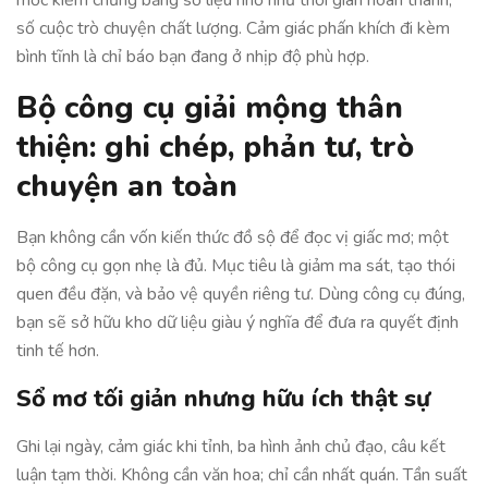
mốc kiểm chứng bằng số liệu nhỏ như thời gian hoàn thành,
số cuộc trò chuyện chất lượng. Cảm giác phấn khích đi kèm
bình tĩnh là chỉ báo bạn đang ở nhịp độ phù hợp.
Bộ công cụ giải mộng thân
thiện: ghi chép, phản tư, trò
chuyện an toàn
Bạn không cần vốn kiến thức đồ sộ để đọc vị giấc mơ; một
bộ công cụ gọn nhẹ là đủ. Mục tiêu là giảm ma sát, tạo thói
quen đều đặn, và bảo vệ quyền riêng tư. Dùng công cụ đúng,
bạn sẽ sở hữu kho dữ liệu giàu ý nghĩa để đưa ra quyết định
tinh tế hơn.
Sổ mơ tối giản nhưng hữu ích thật sự
Ghi lại ngày, cảm giác khi tỉnh, ba hình ảnh chủ đạo, câu kết
luận tạm thời. Không cần văn hoa; chỉ cần nhất quán. Tần suất