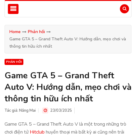
Home
Phản hồi
Game GTA 5 – Grand Theft Auto V: Hướng dẫn, mẹo chơi và
thông tin hữu ích nhất
PHẢN HỒI
Game GTA 5 – Grand Theft
Auto V: Hướng dẫn, mẹo chơi và
thông tin hữu ích nhất
Tác giả:
Nắng Mai
23/03/2025
Game GTA 5 – Grand Theft Auto V là một trong những trò
chơi điện tử
Hitclub
huyền thoại mà bất kỳ ai cũng nên trải