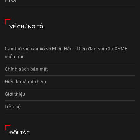
ea88
VỀ CHÚNG TÔI
Cao thủ soi cầu xổ số Miền Bắc – Diễn đàn soi cầu XSMB
miễn phí
Chính sách bảo mật
Điều khoản dịch vụ
Giới thiệu
Liên hệ
ĐỐI TÁC