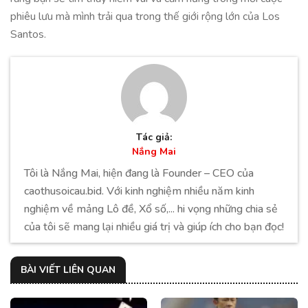
phiêu lưu mà mình trải qua trong thế giới rộng lớn của Los
Santos.
Tác giả:
Nắng Mai
Tôi là Nắng Mai, hiện đang là Founder – CEO của
caothusoicau.bid. Với kinh nghiệm nhiều năm kinh
nghiệm về mảng Lô đề, Xổ số,... hi vọng những chia sẻ
của tôi sẽ mang lại nhiều giá trị và giúp ích cho bạn đọc!
BÀI VIẾT LIÊN QUAN