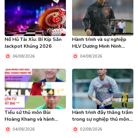
Nổ Hũ Tài Xỉu: Bí Kíp Săn
Hành trình và sự nghiệp
Jackpot Khủng 2026
HLV Dương Minh Ninh
người cận vệ trung thành
06/08/2026
04/08/2026
HAGL
Tiểu sử thủ môn Bùi
Hành trình đầy thăng trầm
Hoàng Khang và hành
trong sự nghiệp thủ môn
trình chinh phục đỉnh cao
Phạm Văn Cường
04/08/2026
02/08/2026