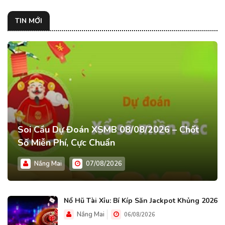
TIN MỚI
Soi Cầu Dự Đoán XSMB 08/08/2026 – Chốt
Số Miễn Phí, Cực Chuẩn
Nắng Mai
07/08/2026
Nổ Hũ Tài Xỉu: Bí Kíp Săn Jackpot Khủng 2026
Nắng Mai
06/08/2026