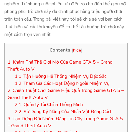
nghiệm. Từ những cuộc phiêu lưu điên rồ cho đến thế giới mở
phong phú, trò chơi này đã chinh phục hàng triệu người chơi
trên toàn cầu. Trong bài viết này, tôi sẽ chia sẻ với bạn cách
thực hiện và các lời khuyên để có thể tận hưởng trò chơi này
một cách trọn vẹn nhất.
Contents
[
hide
]
1.
Khám Phá Thế Giới Mở Của Game GTA 5 – Grand
Theft Auto V
1.1.
Tận Hưởng Hệ Thống Nhiệm Vụ Đặc Sắc
1.2.
Tham Gia Các Hoạt Động Ngoài Nhiệm Vụ
2.
Chiến Thuật Chơi Game Hiệu Quả Trong Game GTA 5 –
Grand Theft Auto V
2.1.
Quản lý Tài Chính Thông Minh
2.2.
Sử Dụng Kỹ Năng Của Nhân Vật Đúng Cách
3.
Tạo Dựng Đội Nhóm Đáng Tin Cậy Trong Game GTA 5
– Grand Theft Auto V