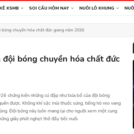
KÊ XSMB
SOI CẦU HÔM NAY
NUÔI LÔ KHUNG
NUÔ
ội bóng chuyền hóa chất đức giang năm 2026
 đội bóng chuyền hóa chất đức
26 chứng kiến những cú đập như búa bổ của đội bóng
quên được. Không khí sặc mùi thuốc súng, tiếng hò reo vang
 cùng. Đội bóng này luôn mang lại cho người xem một cung
ững giây phút nghẹt thở đầy tiếc nuối.