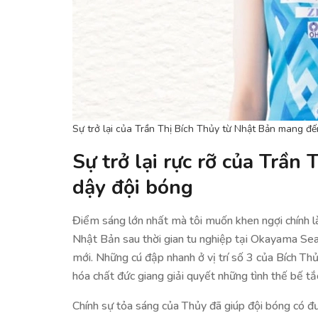
Sự trở lại của Trần Thị Bích Thủy từ Nhật Bản mang đế
Sự trở lại rực rỡ của Trần
dậy đội bóng
Điểm sáng lớn nhất mà tôi muốn khen ngợi chính là
Nhật Bản sau thời gian tu nghiệp tại Okayama Sea
mới. Những cú đập nhanh ở vị trí số 3 của Bích Th
hóa chất đức giang giải quyết những tình thế bế tắ
Chính sự tỏa sáng của Thủy đã giúp đội bóng có đư