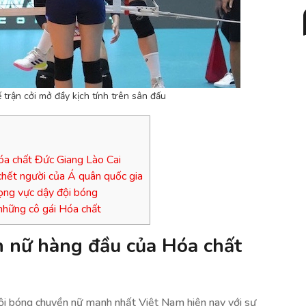
trận cởi mở đầy kịch tính trên sân đấu
óa chất Đức Giang Lào Cai
chết người của Á quân quốc gia
vọng vực dậy đội bóng
 những cô gái Hóa chất
n nữ hàng đầu của Hóa chất
ội bóng chuyền nữ mạnh nhất Việt Nam hiện nay với sự