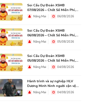
Soi Cầu Dự Đoán XSMB
07/08/2026 – Chốt Số Miễn Phí,
Cực Chuẩn
Nắng Mai
06/08/2026
Soi Cầu Dự Đoán XSMB
06/08/2026 – Chốt Số Miễn Phí,
Cực Chuẩn
Nắng Mai
05/08/2026
Soi Cầu Dự Đoán XSMB
05/08/2026 – Chốt Số Miễn Phí,
Cực Chuẩn
Nắng Mai
04/08/2026
Hành trình và sự nghiệp HLV
Dương Minh Ninh người cận vệ
trung thành HAGL
Nắng Mai
04/08/2026