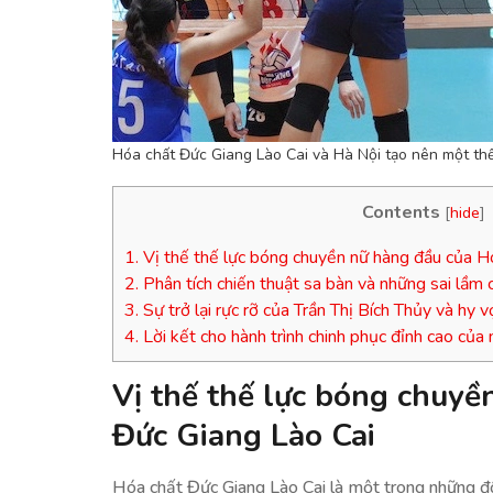
Hóa chất Đức Giang Lào Cai và Hà Nội tạo nên một thế 
Contents
[
hide
]
1.
Vị thế thế lực bóng chuyền nữ hàng đầu của H
2.
Phân tích chiến thuật sa bàn và những sai lầm 
3.
Sự trở lại rực rỡ của Trần Thị Bích Thủy và hy 
4.
Lời kết cho hành trình chinh phục đỉnh cao của
Vị thế thế lực bóng chuyề
Đức Giang Lào Cai
Hóa chất Đức Giang Lào Cai là một trong những đ