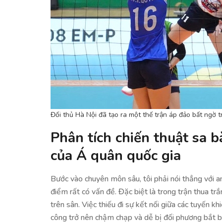
Đối thủ Hà Nội đã tạo ra một thế trận áp đảo bất ngờ 
Phân tích chiến thuật sa 
của Á quân quốc gia
Bước vào chuyên môn sâu, tôi phải nói thẳng với an
điểm rất có vấn đề. Đặc biệt là trong trận thua tr
trên sân. Việc thiếu đi sự kết nối giữa các tuyến 
công trở nên chậm chạp và dễ bị đối phương bắt bà