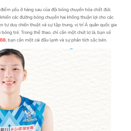
 điểm yếu ở hàng sau của đội bóng chuyền hóa chất đức
 khiến các đường bóng chuyền hai không thuận lợi cho các
 tư duy chiến thuật và sự tập trung, vị trí Á quân quốc gia
 bóng trẻ. Trong thể thao, chỉ cần một chút lơ là, bạn sẽ
G88
, bạn cần một cái đầu lạnh và sự phân tích sắc bén.