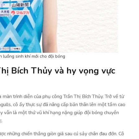
n luồng sinh khí mới cho đội bóng
 Thị Bích Thủy và hy vọng vực
 màn trình diễn của phụ công Trần Thị Bích Thủy. Trở về từ
gulls, cô ấy thực sự đã nâng cấp bản thân lên một tầm cao
ủy vẫn là một thứ vũ khí hạng nặng giúp đội bóng chuyền
c.
ợc những chiến thắng giòn giã sau cú sảy chân đau đớn. Cô