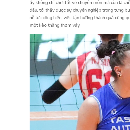
ấy không chỉ chơi tốt về chuyên môn mà còn là chỗ 
đấu, tôi thấy được sự chuyên nghiệp trong từng b
nỗ lực cống hiến, việc tận hưởng thành quả cũng q
một kèo thắng thơm vậy.