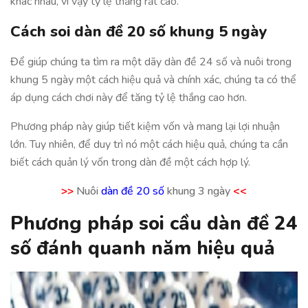
khác nhau, vì vậy tỷ lệ thắng rất cao.
Cách soi dàn đề 20 số khung 5 ngày
Để giúp chúng ta tìm ra một dãy dàn đề 24 số và nuôi trong
khung 5 ngày một cách hiệu quả và chính xác, chúng ta có thể
áp dụng cách chơi này để tăng tỷ lệ thắng cao hơn.
Phương pháp này giúp tiết kiệm vốn và mang lại lợi nhuận
lớn. Tuy nhiên, để duy trì nó một cách hiệu quả, chúng ta cần
biết cách quản lý vốn trong dàn đề một cách hợp lý.
>>
Nuôi
dàn đề 20 số
khung 3 ngày
<<
Phương pháp soi cầu dàn đề 24
số đánh quanh năm hiệu quả