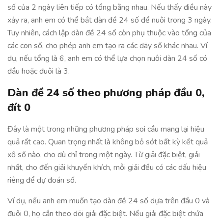
số của 2 ngày liên tiếp có tổng bằng nhau. Nếu thấy điều này
xảy ra, anh em có thể bắt dàn đề 24 số để nuôi trong 3 ngày.
Tuy nhiên, cách lập dàn đề 24 số còn phụ thuộc vào tổng của
các con số, cho phép anh em tạo ra các dãy số khác nhau. Ví
dụ, nếu tổng là 6, anh em có thể lựa chọn nuôi dàn 24 số có
đầu hoặc đuôi là 3.
Dàn đề 24 số theo phương pháp đầu 0,
đít 0
Đây là một trong những phương pháp soi cầu mang lại hiệu
quả rất cao. Quan trọng nhất là không bỏ sót bất kỳ kết quả
xổ số nào, cho dù chỉ trong một ngày. Từ giải đặc biệt, giải
nhất, cho đến giải khuyến khích, mỗi giải đều có các dấu hiệu
riêng để dự đoán số.
Ví dụ, nếu anh em muốn tạo dàn đề 24 số dựa trên đầu 0 và
đuôi 0, họ cần theo dõi giải đặc biệt. Nếu giải đặc biệt chứa