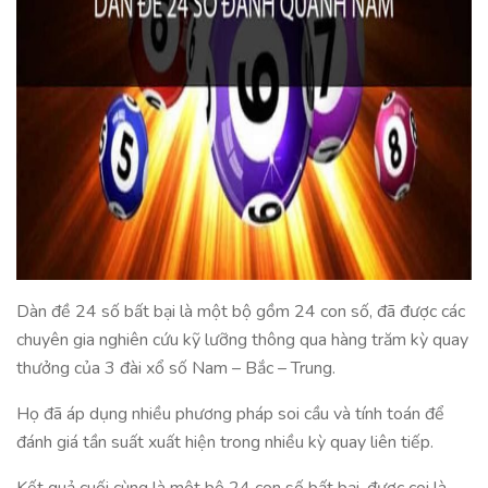
Dàn đề 24 số bất bại là một bộ gồm 24 con số, đã được các
chuyên gia nghiên cứu kỹ lưỡng thông qua hàng trăm kỳ quay
thưởng của 3 đài xổ số Nam – Bắc – Trung.
Họ đã áp dụng nhiều phương pháp soi cầu và tính toán để
đánh giá tần suất xuất hiện trong nhiều kỳ quay liên tiếp.