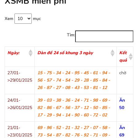
XSMB miễn phí
Xem
mục
Tìm:
Ngày:
Dàn đề 24 số khung 3 ngày
Kết
quả
27/01-
15 - 75 - 34 - 24 - 95 - 45 - 61 - 94 -
chờ
>29/01/2025
56 - 57 - 74 - 54 - 29 - 28 - 85 - 84 -
26 - 87 - 27 - 08 - 43 - 53 - 81 - 12
24/01-
39 - 03 - 38 - 36 - 24 - 71 - 98 - 69 -
Ăn
>26/01/2025
82 - 86 - 67 - 56 - 37 - 12 - 50 - 85 -
50
17 - 29 - 94 - 14 - 90 - 60 - 72 - 02
21/01-
69 - 96 - 52 - 21 - 32 - 27 - 07 - 58 -
Ăn
>23/01/2025
73 - 54 - 87 - 82 - 76 - 92 - 71 - 09 -
69