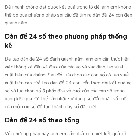
Để nhanh chóng đạt được kết quả trong lô đề, anh em không
thể bỏ qua phương pháp soi cầu để tìm ra dàn đề 24 con đẹp
quanh năm.
Dàn đề 24 số theo phương pháp thống
kê
Để tạo dàn đề 24 số đánh quanh năm, anh em cần thực hiện
việc thống kê đầu và đuôi của các số và xác định tần suất
xuất hiện của chúng. Sau đó, lựa chọn các con số có tần suất
xuất hiện cao. Để tạo dàn đề 24 con, cần theo dõi kết quả xổ
số và lựa chọn số ở phần đầu và cuối của các con số trong
bảng kết quả. Có thể cân nhắc sử dụng số đầu hoặc số cuối
của mỗi con số để tạo thành dãy số đặc biệt.
Dàn đề 24 số theo tổng
Với phương pháp này, anh em cần phải xem xét kết quả xổ