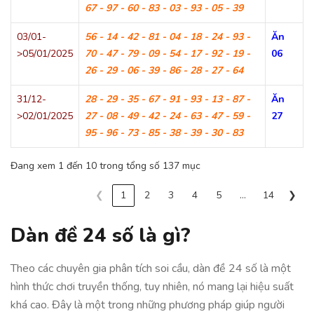
67 - 97 - 60 - 83 - 03 - 93 - 05 - 39
03/01-
56 - 14 - 42 - 81 - 04 - 18 - 24 - 93 -
Ăn
>05/01/2025
70 - 47 - 79 - 09 - 54 - 17 - 92 - 19 -
06
26 - 29 - 06 - 39 - 86 - 28 - 27 - 64
31/12-
28 - 29 - 35 - 67 - 91 - 93 - 13 - 87 -
Ăn
>02/01/2025
27 - 08 - 49 - 42 - 24 - 63 - 47 - 59 -
27
95 - 96 - 73 - 85 - 38 - 39 - 30 - 83
Đang xem 1 đến 10 trong tổng số 137 mục
…
❮
1
2
3
4
5
14
❯
Dàn đề 24 số là gì?
Theo các chuyên gia phân tích soi cầu, dàn đề 24 số là một
hình thức chơi truyền thống, tuy nhiên, nó mang lại hiệu suất
khá cao. Đây là một trong những phương pháp giúp người