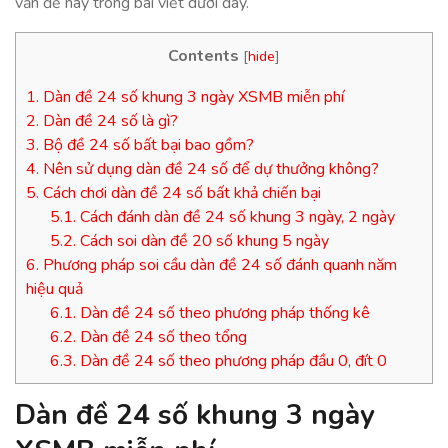
vấn đề này trong bài viết dưới đây.
Contents
[
hide
]
1.
Dàn đề 24 số khung 3 ngày XSMB miễn phí
2.
Dàn đề 24 số là gì?
3.
Bộ đề 24 số bất bại bao gồm?
4.
Nên sử dụng dàn đề 24 số để dự thưởng không?
5.
Cách chơi dàn đề 24 số bất khả chiến bại
5.1.
Cách đánh dàn đề 24 số khung 3 ngày, 2 ngày
5.2.
Cách soi dàn đề 20 số khung 5 ngày
6.
Phương pháp soi cầu dàn đề 24 số đánh quanh năm
hiệu quả
6.1.
Dàn đề 24 số theo phương pháp thống kê
6.2.
Dàn đề 24 số theo tổng
6.3.
Dàn đề 24 số theo phương pháp đầu 0, đít 0
Dàn đề 24 số khung 3 ngày