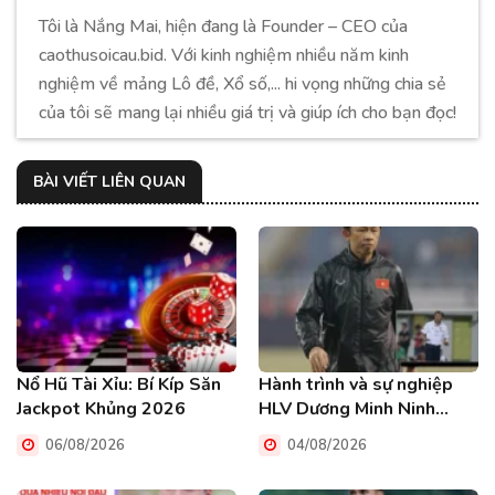
Tôi là Nắng Mai, hiện đang là Founder – CEO của
caothusoicau.bid. Với kinh nghiệm nhiều năm kinh
nghiệm về mảng Lô đề, Xổ số,... hi vọng những chia sẻ
của tôi sẽ mang lại nhiều giá trị và giúp ích cho bạn đọc!
BÀI VIẾT LIÊN QUAN
Nổ Hũ Tài Xỉu: Bí Kíp Săn
Hành trình và sự nghiệp
Jackpot Khủng 2026
HLV Dương Minh Ninh
người cận vệ trung thành
06/08/2026
04/08/2026
HAGL