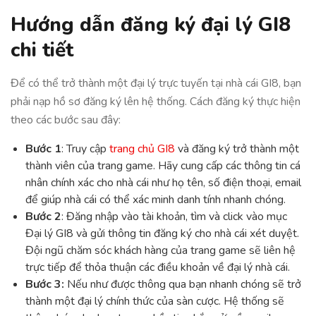
Hướng dẫn đăng ký đại lý GI8
chi tiết
Để có thể trở thành một đại lý trực tuyến tại nhà cái GI8, bạn
phải nạp hồ sơ đăng ký lên hệ thống. Cách đăng ký thực hiện
theo các bước sau đây:
Bước 1
: Truy cập
trang chủ GI8
và đăng ký trở thành một
thành viên của trang game. Hãy cung cấp các thông tin cá
nhân chính xác cho nhà cái như họ tên, số điện thoại, email
để giúp nhà cái có thể xác minh danh tính nhanh chóng.
Bước 2
: Đăng nhập vào tài khoản, tìm và click vào mục
Đại lý GI8 và gửi thông tin đăng ký cho nhà cái xét duyệt.
Đội ngũ chăm sóc khách hàng của trang game sẽ liên hệ
trực tiếp để thỏa thuận các điều khoản về đại lý nhà cái.
Bước 3:
Nếu như được thông qua bạn nhanh chóng sẽ trở
thành một đại lý chính thức của sàn cược. Hệ thống sẽ