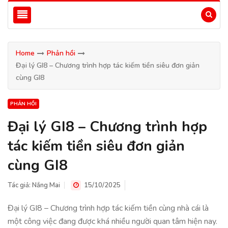
Home
Phản hồi
Đại lý GI8 – Chương trình hợp tác kiếm tiền siêu đơn giản
cùng GI8
PHẢN HỒI
Đại lý GI8 – Chương trình hợp
tác kiếm tiền siêu đơn giản
cùng GI8
Tác giả:
Nắng Mai
15/10/2025
Đại lý GI8 – Chương trình hợp tác kiếm tiền cùng nhà cái là
một công việc đang được khá nhiều người quan tâm hiện nay.