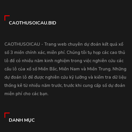
CAOTHUSOICAU.BID
CAOTHUSOICAU - Trang web chuyên dự đoán kết quả xổ
số 3 miền chính xác, miễn phí. Chúng tôi tụ họp các cao thủ
lô đề có nhiều năm kinh nghiệm trong việc nghiên cứu các
cầu lô của xổ số Miền Bắc, Miền Nam và Miền Trung. Những
dự đoán lô đề được nghiên cứu kỹ lưỡng và kiểm tra dữ liệu
thống kê từ nhiều năm trước, trước khi cung cấp số dự đoán
miễn phí cho các bạn.
DANH MỤC