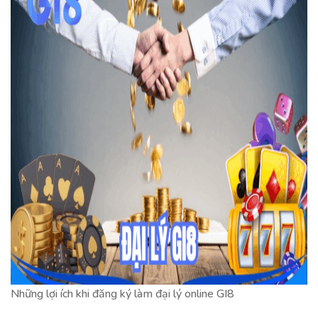
Những lợi ích khi đăng ký làm đại lý online GI8