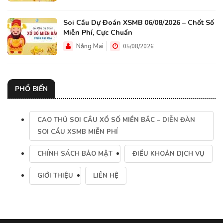
Soi Cầu Dự Đoán XSMB 06/08/2026 – Chốt Số
Miễn Phí, Cực Chuẩn
Nắng Mai
05/08/2026
PHỔ BIẾN
CAO THỦ SOI CẦU XỔ SỐ MIỀN BẮC – DIỄN ĐÀN
SOI CẦU XSMB MIỄN PHÍ
CHÍNH SÁCH BẢO MẬT
ĐIỀU KHOẢN DỊCH VỤ
GIỚI THIỆU
LIÊN HỆ