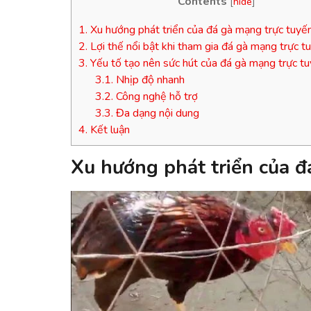
Contents
[
hide
]
1.
Xu hướng phát triển của đá gà mạng trực tuyến
2.
Lợi thế nổi bật khi tham gia đá gà mạng trực t
3.
Yếu tố tạo nên sức hút của đá gà mạng trực t
3.1.
Nhịp độ nhanh
3.2.
Công nghệ hỗ trợ
3.3.
Đa dạng nội dung
4.
Kết luận
Xu hướng phát triển của đ