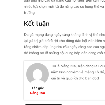
đáp ứng nhu cầu đa dạng của hội viên. Bên cạnh đ
nhiều lựa chọn mới, từ đó nâng cao sự hứng thú và t
trường.
Kết luận
Đá gà mạng đang ngày càng khẳng định vị thế nhờ 
lại giá trị giải trí rõ rệt cho đông đảo hội viên hi
tảng nhằm đáp ứng nhu cầu ngày càng cao của ng
để không bỏ lỡ những nội dung hấp dẫn đang chờ 
Tôi là Nắng Mai, hiện đang là Fo
năm kinh nghiệm về mảng Lô đề, Xổ
giá trị và giúp ích cho bạn đọc!
Tác giả:
Nắng Mai