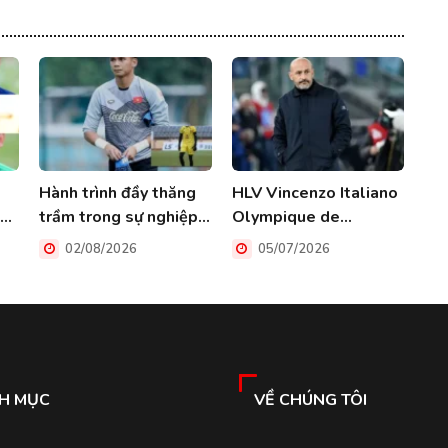
Hành trình đầy thăng
HLV Vincenzo Italiano
h
trầm trong sự nghiệp
Olympique de
h
thủ môn Phạm Văn
Marseille và hành
02/08/2026
05/07/2026
Cường
trình rực lửa tại Pháp
H MỤC
VỀ CHÚNG TÔI