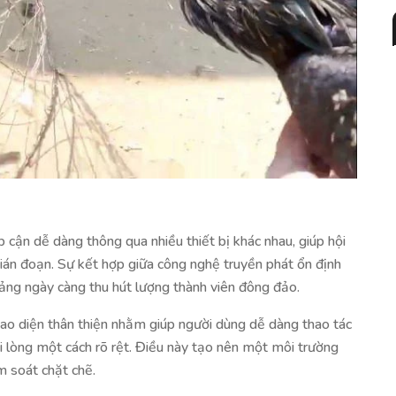
cận dễ dàng thông qua nhiều thiết bị khác nhau, giúp hội
ián đoạn. Sự kết hợp giữa công nghệ truyền phát ổn định
tảng ngày càng thu hút lượng thành viên đông đảo.
n giao diện thân thiện nhằm giúp người dùng dễ dàng thao tác
ài lòng một cách rõ rệt. Điều này tạo nên một môi trường
m soát chặt chẽ.