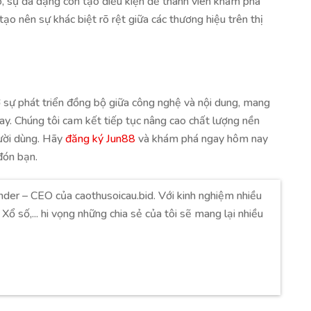
ó, sự đa dạng còn tạo điều kiện để thành viên khám phá
ạo nên sự khác biệt rõ rệt giữa các thương hiệu trên thị
sự phát triển đồng bộ giữa công nghệ và nội dung, mang
ện nay. Chúng tôi cam kết tiếp tục nâng cao chất lượng nền
ười dùng. Hãy
đăng ký Jun88
và khám phá ngay hôm nay
đón bạn.
under – CEO của caothusoicau.bid. Với kinh nghiệm nhiều
 số,... hi vọng những chia sẻ của tôi sẽ mang lại nhiều