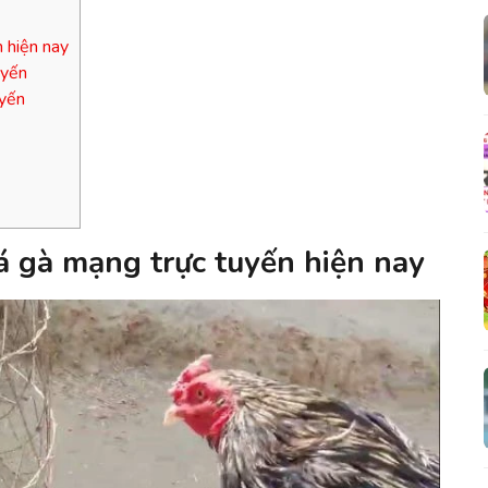
 hiện nay
uyến
uyến
á gà mạng trực tuyến hiện nay