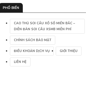
PHỔ BIẾN
CAO THỦ SOI CẦU XỔ SỐ MIỀN BẮC –
DIỄN ĐÀN SOI CẦU XSMB MIỄN PHÍ
CHÍNH SÁCH BẢO MẬT
ĐIỀU KHOẢN DỊCH VỤ
GIỚI THIỆU
LIÊN HỆ