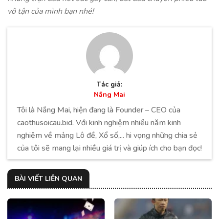
vô tận của mình bạn nhé!
Tác giả:
Nắng Mai
Tôi là Nắng Mai, hiện đang là Founder – CEO của
caothusoicau.bid. Với kinh nghiệm nhiều năm kinh
nghiệm về mảng Lô đề, Xổ số,... hi vọng những chia sẻ
của tôi sẽ mang lại nhiều giá trị và giúp ích cho bạn đọc!
BÀI VIẾT LIÊN QUAN