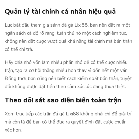
Quản lý tài chính cá nhân hiệu quả
Lúc bắt đầu tham gia sảnh đá gà Lixi88, bạn nên đặt ra một
ngân sách cá độ rõ ràng, tuân thủ nó một cách nghiêm túc,
không nên đặt cược vượt quá khả năng tài chính mà bản thân
có thể chi trả.
Hãy chia nhỏ vốn làm nhiều phần nhỏ để có thể cược nhiều
trận, tạo ra cơ hội thắng nhiều hơn thay vì dồn hết một ván.
Đồng thời, bạn cũng nên biết cách kiểm soát bản thân, tuyệt
đối không được đặt tiền theo cảm xúc lúc đang thua thiệt.
Theo dõi sát sao diễn biến toàn trận
Xem trực tiếp các trận đá gà Lixi88 không phải chỉ để giải trí
mà còn là để bạn có thể đưa ra quyết định đặt cược chuẩn
xác hơn.