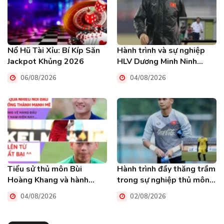
Nổ Hũ Tài Xỉu: Bí Kíp Săn
Hành trình và sự nghiệp
Jackpot Khủng 2026
HLV Dương Minh Ninh
người cận vệ trung thành
06/08/2026
04/08/2026
HAGL
Tiểu sử thủ môn Bùi
Hành trình đầy thăng trầm
Hoàng Khang và hành
trong sự nghiệp thủ môn
trình chinh phục đỉnh cao
Phạm Văn Cường
04/08/2026
02/08/2026