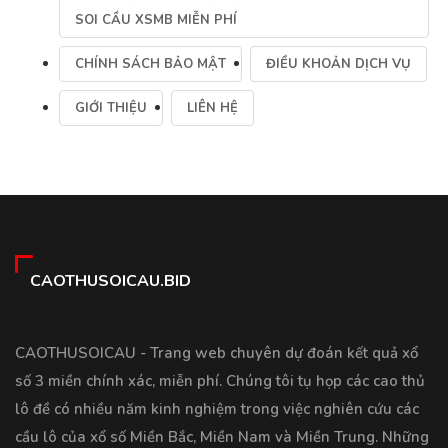
SOI CẦU XSMB MIỄN PHÍ
CHÍNH SÁCH BẢO MẬT
ĐIỀU KHOẢN DỊCH VỤ
GIỚI THIỆU
LIÊN HỆ
CAOTHUSOICAU.BID
CAOTHUSOICAU - Trang web chuyên dự đoán kết quả xổ
số 3 miền chính xác, miễn phí. Chúng tôi tụ họp các cao thủ
lô đề có nhiều năm kinh nghiệm trong việc nghiên cứu các
cầu lô của xổ số Miền Bắc, Miền Nam và Miền Trung. Những