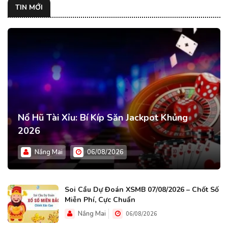
TIN MỚI
Nổ Hũ Tài Xỉu: Bí Kíp Săn Jackpot Khủng
2026
Nắng Mai
06/08/2026
Soi Cầu Dự Đoán XSMB 07/08/2026 – Chốt Số
Miễn Phí, Cực Chuẩn
Nắng Mai
06/08/2026