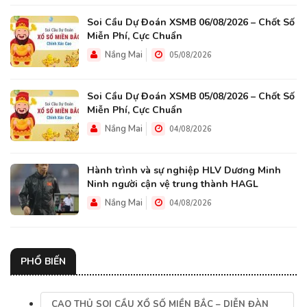
Soi Cầu Dự Đoán XSMB 06/08/2026 – Chốt Số
Miễn Phí, Cực Chuẩn
Nắng Mai
05/08/2026
Soi Cầu Dự Đoán XSMB 05/08/2026 – Chốt Số
Miễn Phí, Cực Chuẩn
Nắng Mai
04/08/2026
Hành trình và sự nghiệp HLV Dương Minh
Ninh người cận vệ trung thành HAGL
Nắng Mai
04/08/2026
PHỔ BIẾN
CAO THỦ SOI CẦU XỔ SỐ MIỀN BẮC – DIỄN ĐÀN