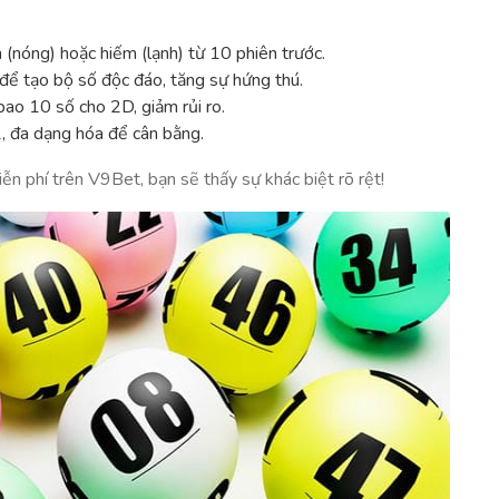
 (nóng) hoặc hiếm (lạnh) từ 10 phiên trước.
 để tạo bộ số độc đáo, tăng sự hứng thú.
bao 10 số cho 2D, giảm rủi ro.
2, đa dạng hóa để cân bằng.
 phí trên V9Bet, bạn sẽ thấy sự khác biệt rõ rệt!