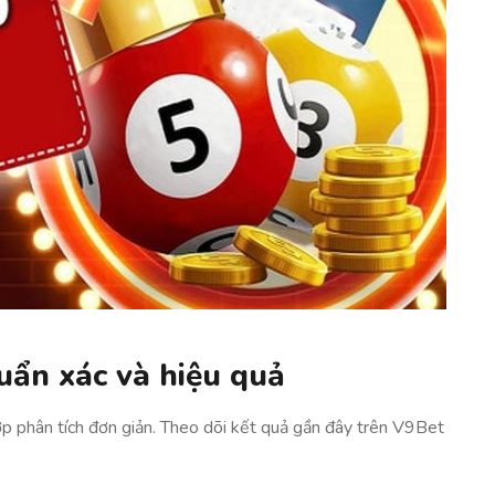
ẩn xác và hiệu quả
p phân tích đơn giản. Theo dõi kết quả gần đây trên V9Bet