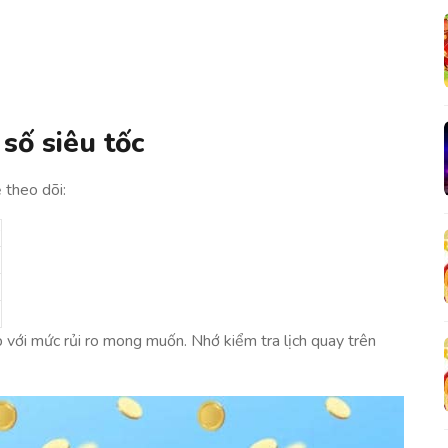
số siêu tốc
 theo dõi:
 với mức rủi ro mong muốn. Nhớ kiểm tra lịch quay trên