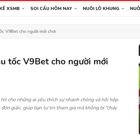
KÊ XSMB
SOI CẦU HÔM NAY
NUÔI LÔ KHUNG
NUÔ
tốc V9Bet cho người mới chơi
êu tốc V9Bet cho người mới
 hit cho những ai yêu thích sự nhanh chóng và hồi hộp.
t đơn giản, giúp bạn tự tin tham gia mà không bị “cháy