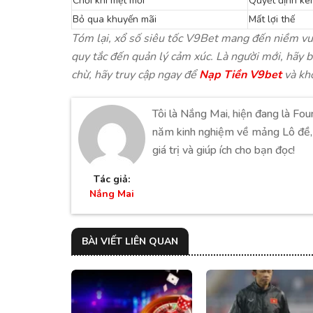
Chơi khi mệt mỏi
Quyết định ké
Bỏ qua khuyến mãi
Mất lợi thế
Tóm lại, xổ số siêu tốc V9Bet mang đến niềm vui
quy tắc đến quản lý cảm xúc. Là người mới, hãy b
chừ, hãy truy cập ngay để
Nạp Tiền V9bet
và kh
Tôi là Nắng Mai, hiện đang là Fo
năm kinh nghiệm về mảng Lô đề, Xổ
giá trị và giúp ích cho bạn đọc!
Tác giả:
Nắng Mai
BÀI VIẾT LIÊN QUAN