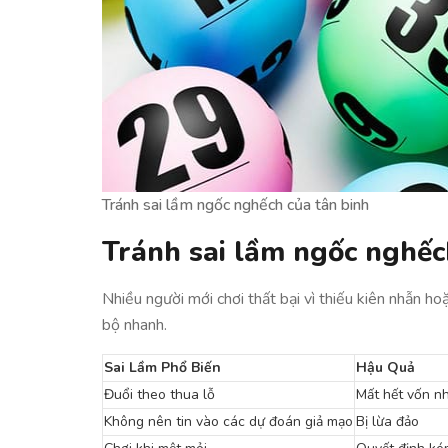
Tránh sai lầm ngốc nghếch của tân binh
Tránh sai lầm ngốc nghếc
Nhiều người mới chơi thất bại vì thiếu kiên nhẫn ho
bộ nhanh.
Sai Lầm Phổ Biến
Hậu Quả
Đuổi theo thua lỗ
Mất hết vốn n
Không nên tin vào các dự đoán giả mạo
Bị lừa đảo