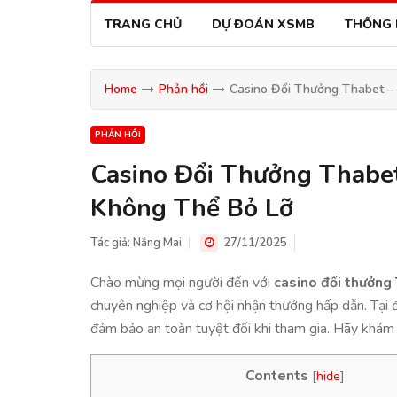
TRANG CHỦ
DỰ ĐOÁN XSMB
THỐNG 
Home
Phản hồi
Casino Đổi Thưởng Thabet –
PHẢN HỒI
Casino Đổi Thưởng Thabet
Không Thể Bỏ Lỡ
Tác giả:
Nắng Mai
27/11/2025
Chào mừng mọi người đến với
casino đổi thưởng
chuyên nghiệp và cơ hội nhận thưởng hấp dẫn. Tại đ
đảm bảo an toàn tuyệt đối khi tham gia. Hãy khám
Contents
[
hide
]