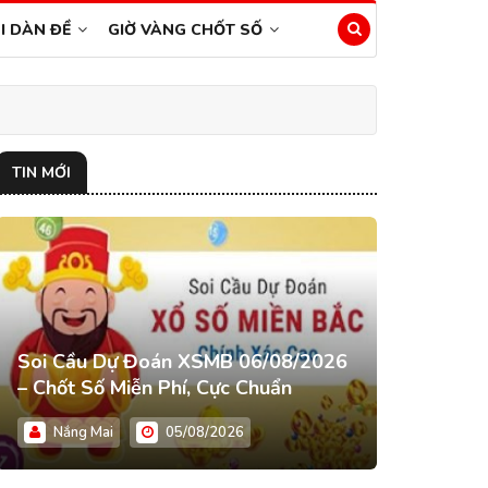
I DÀN ĐỀ
GIỜ VÀNG CHỐT SỐ
TIN MỚI
Soi Cầu Dự Đoán XSMB 06/08/2026
– Chốt Số Miễn Phí, Cực Chuẩn
Nắng Mai
05/08/2026