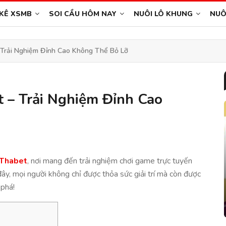
KÊ XSMB
SOI CẦU HÔM NAY
NUÔI LÔ KHUNG
NUÔ
 Trải Nghiệm Đỉnh Cao Không Thể Bỏ Lỡ
 – Trải Nghiệm Đỉnh Cao
Thabet
, nơi mang đến trải nghiệm chơi game trực tuyến
ây, mọi người không chỉ được thỏa sức giải trí mà còn được
 phá!