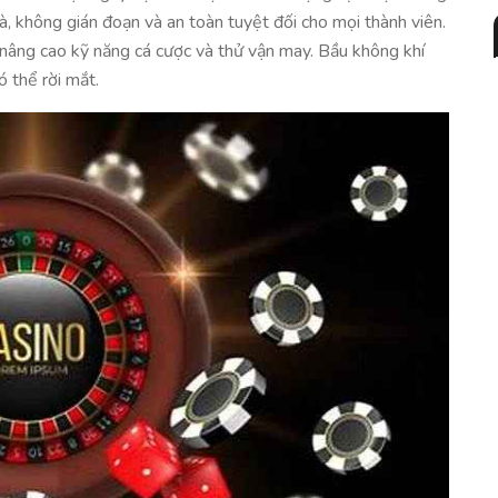
 không gián đoạn và an toàn tuyệt đối cho mọi thành viên.
ời nâng cao kỹ năng cá cược và thử vận may. Bầu không khí
ó thể rời mắt.