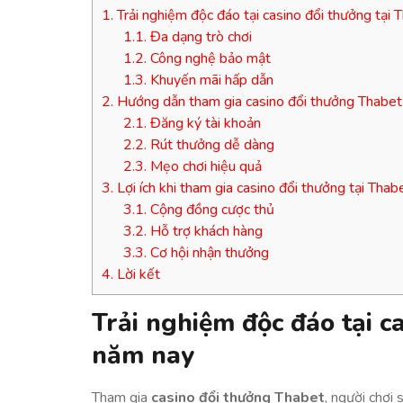
1.
Trải nghiệm độc đáo tại casino đổi thưởng tại
1.1.
Đa dạng trò chơi
1.2.
Công nghệ bảo mật
1.3.
Khuyến mãi hấp dẫn
2.
Hướng dẫn tham gia casino đổi thưởng Thabet
2.1.
Đăng ký tài khoản
2.2.
Rút thưởng dễ dàng
2.3.
Mẹo chơi hiệu quả
3.
Lợi ích khi tham gia casino đổi thưởng tại Tha
3.1.
Cộng đồng cược thủ
3.2.
Hỗ trợ khách hàng
3.3.
Cơ hội nhận thưởng
4.
Lời kết
Trải nghiệm độc đáo tại c
năm nay
Tham gia
casino đổi thưởng Thabet
, người chơi