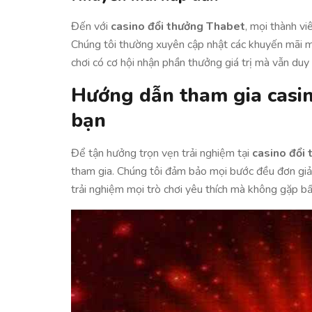
Đến với
casino đổi thưởng Thabet
, mọi thành v
Chúng tôi thường xuyên cập nhật các khuyến mãi mớ
chơi có cơ hội nhận phần thưởng giá trị mà vẫn duy 
Hướng dẫn tham gia casi
bạn
Để tận hưởng trọn vẹn trải nghiệm tại
casino đổi
tham gia. Chúng tôi đảm bảo mọi bước đều đơn giả
trải nghiệm mọi trò chơi yêu thích mà không gặp bấ