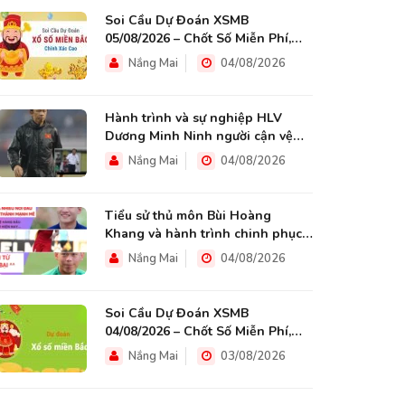
Soi Cầu Dự Đoán XSMB
05/08/2026 – Chốt Số Miễn Phí,
Cực Chuẩn
Nắng Mai
04/08/2026
Hành trình và sự nghiệp HLV
Dương Minh Ninh người cận vệ
trung thành HAGL
Nắng Mai
04/08/2026
Tiểu sử thủ môn Bùi Hoàng
Khang và hành trình chinh phục
đỉnh cao
Nắng Mai
04/08/2026
Soi Cầu Dự Đoán XSMB
04/08/2026 – Chốt Số Miễn Phí,
Cực Chuẩn
Nắng Mai
03/08/2026