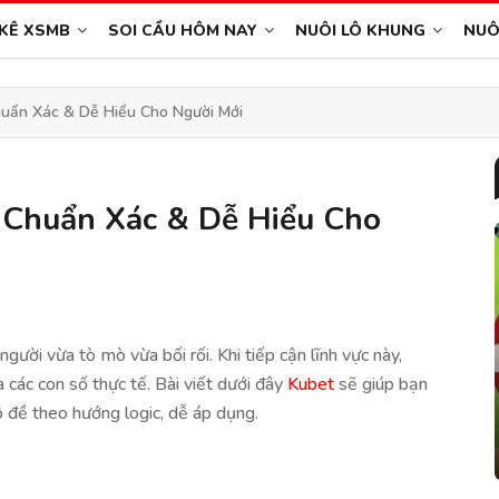
KÊ XSMB
SOI CẦU HÔM NAY
NUÔI LÔ KHUNG
NUÔ
huẩn Xác & Dễ Hiểu Cho Người Mới
 Chuẩn Xác & Dễ Hiểu Cho
người vừa tò mò vừa bối rối. Khi tiếp cận lĩnh vực này,
 các con số thực tế. Bài viết dưới đây
Kubet
sẽ giúp bạn
lô đề theo hướng logic, dễ áp dụng.