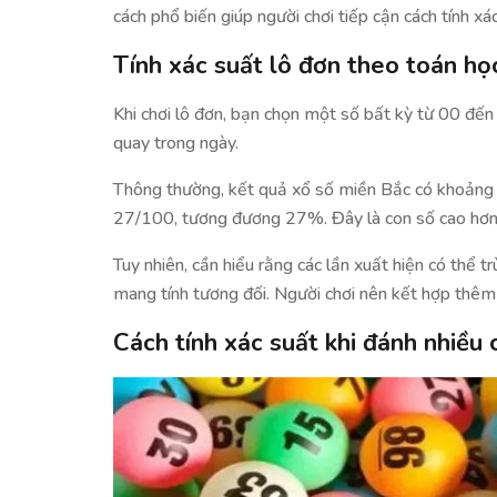
cách phổ biến giúp người chơi tiếp cận cách tính xá
Tính xác suất lô đơn theo toán họ
Khi chơi lô đơn, bạn chọn một số bất kỳ từ 00 đến
quay trong ngày.
Thông thường, kết quả xổ số miền Bắc có khoảng 27
27/100, tương đương 27%. Đây là con số cao hơn n
Tuy nhiên, cần hiểu rằng các lần xuất hiện có thể tr
mang tính tương đối. Người chơi nên kết hợp thêm 
Cách tính xác suất khi đánh nhiều 