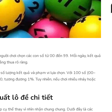
 người chơi chọn các con số từ 00 đến 99. Mỗi ngày, kết quả
ắng thua rõ ràng.
o số lượng kết quả và phạm vi lựa chọn. Với 100 số (00–
00, tương đương 1%. Tuy nhiên, nếu chơi nhiều nháy hoặc
ất lô đề chi tiết
cụ thể thay vì nhìn nhận chung chung. Dưới đây là các