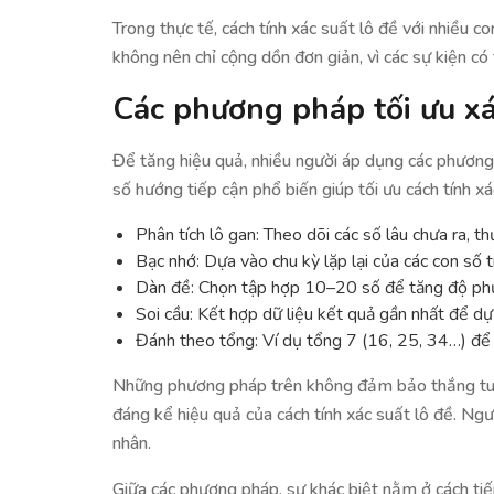
Trong thực tế, cách tính xác suất lô đề với nhiều c
không nên chỉ cộng dồn đơn giản, vì các sự kiện có 
Các phương pháp tối ưu xá
Để tăng hiệu quả, nhiều người áp dụng các phương 
số hướng tiếp cận phổ biến giúp tối ưu cách tính xá
Phân tích lô gan: Theo dõi các số lâu chưa ra, 
Bạc nhớ: Dựa vào chu kỳ lặp lại của các con số 
Dàn đề: Chọn tập hợp 10–20 số để tăng độ ph
Soi cầu: Kết hợp dữ liệu kết quả gần nhất để d
Đánh theo tổng: Ví dụ tổng 7 (16, 25, 34…) để
Những phương pháp trên không đảm bảo thắng tuyệt
đáng kể hiệu quả của cách tính xác suất lô đề. Ngư
nhân.
Giữa các phương pháp, sự khác biệt nằm ở cách tiếp