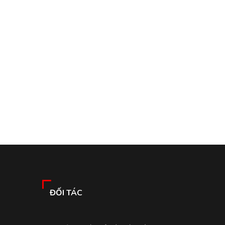
ĐỐI TÁC