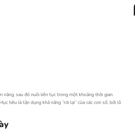
m năng, sau đó nuôi liên tục trong một khoảng thời gian
ục tiêu là tận dụng khả năng “rơi lại” của các con số, bởi lô
ày