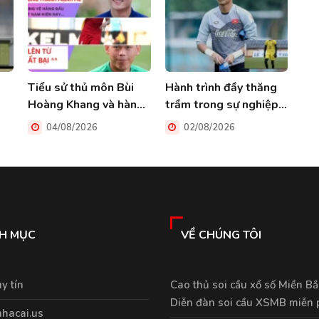
Tiểu sử thủ môn Bùi
Hành trình đầy thăng
Hoàng Khang và hành
trầm trong sự nghiệp
 vệ
trình chinh phục đỉnh
thủ môn Phạm Văn
04/08/2026
02/08/2026
cao
Cường
H MỤC
VỀ CHÚNG TÔI
uy tín
Cao thủ soi cầu xổ số Miền Bắ
Diễn đàn soi cầu XSMB miễn 
hacai.us