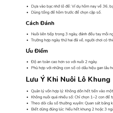
Dựa vào bạc nhớ lô đề: Ví dụ hôm nay về 36, b
Dùng tổng đề hôm trước để chọn cặp số.
Cách Đánh
Nuôi liên tiếp trong 3 ngày, đánh đều tay mỗi n
Trường hợp ngày thứ hai đã về, người chơi có th
Ưu Điểm
Độ an toàn cao hơn so với nuôi 2 ngày.
Phù hợp với những con số có dấu hiệu gan lâu h
Lưu Ý Khi Nuôi Lô Khung
Quản lý vốn hợp lý: Không dồn hết tiền vào một
Không nuôi quá nhiều số: Chỉ chọn 1–2 con để t
Theo dõi cầu số thường xuyên: Quan sát bảng kế
Biết dừng đúng lúc: Nếu hết khung 2 hoặc 3 ngà