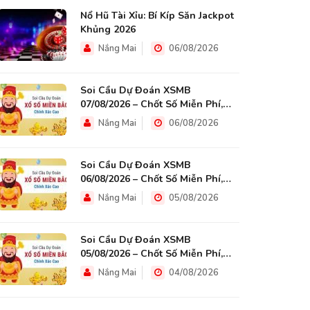
Nổ Hũ Tài Xỉu: Bí Kíp Săn Jackpot
Khủng 2026
Nắng Mai
06/08/2026
Soi Cầu Dự Đoán XSMB
07/08/2026 – Chốt Số Miễn Phí,
Cực Chuẩn
Nắng Mai
06/08/2026
Soi Cầu Dự Đoán XSMB
06/08/2026 – Chốt Số Miễn Phí,
Cực Chuẩn
Nắng Mai
05/08/2026
Soi Cầu Dự Đoán XSMB
05/08/2026 – Chốt Số Miễn Phí,
Cực Chuẩn
Nắng Mai
04/08/2026