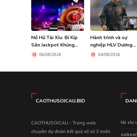
Nổ Hũ Tài Xỉu: Bí Kíp
Hành trình và sự
Săn Jackpot Khủng
nghiệp HLV Dương
2026
Minh Ninh người cận
06/08/2026
04/08/2026
trung thành HAGL
CAOTHUSOICAU.BID
DAN
tài xỉu 
CAOTHUSOICAU - Trang web
chuyên dự đoán kết quả xổ số 3 miền
soikeon