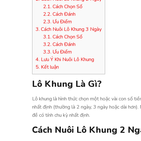
2.1.
Cách Chọn Số
2.2.
Cách Đánh
2.3.
Ưu Điểm
3.
Cách Nuôi Lô Khung 3 Ngày
3.1.
Cách Chọn Số
3.2.
Cách Đánh
3.3.
Ưu Điểm
4.
Lưu Ý Khi Nuôi Lô Khung
5.
Kết luận
Lô Khung Là Gì?
Lô khung là hình thức chọn một hoặc vài con số tiề
nhất định (thường là 2 ngày, 3 ngày hoặc dài hơn). M
đề có tính chu kỳ nhất định.
Cách Nuôi Lô Khung 2 Ng