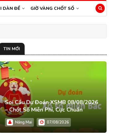
I DÀN ĐỀ
GIỜ VÀNG CHỐT SỐ
TIN MỚI
Soi Cầu Dự Đoán XSMB 08/08/2026
– Chốt Số Miễn Phí, Cực Chuẩn
Nắng Mai
07/08/2026