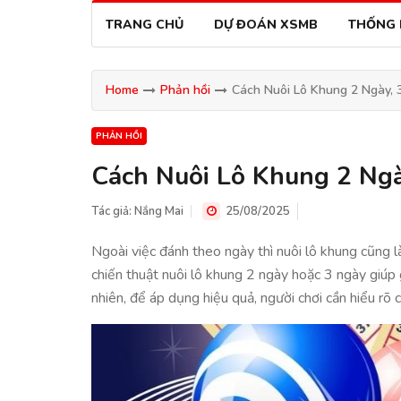
TRANG CHỦ
DỰ ĐOÁN XSMB
THỐNG 
Home
Phản hồi
Cách Nuôi Lô Khung 2 Ngày, 
PHẢN HỒI
Cách Nuôi Lô Khung 2 Ngà
Tác giả:
Nắng Mai
25/08/2025
Ngoài việc đánh theo ngày thì nuôi lô khung cũng 
chiến thuật nuôi lô khung 2 ngày hoặc 3 ngày giúp 
nhiên, để áp dụng hiệu quả, người chơi cần hiểu rõ