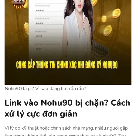
Nohu90 là gì? Vì sao đang hot rần rần?
Link vào Nohu90 bị chặn? Cách
xử lý cực đơn giản
Vì lý do kỹ thuật hoặc chính sách nhà mạng, nhiều người gặp