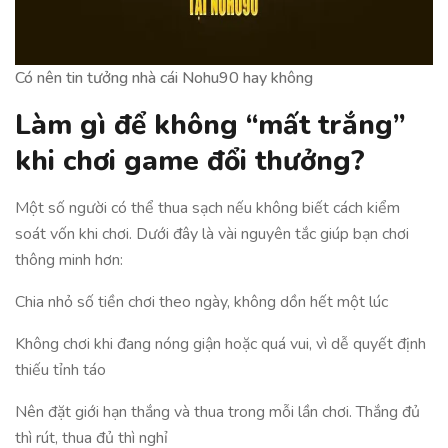
Có nên tin tưởng nhà cái Nohu90 hay không
Làm gì để không “mất trắng”
khi chơi game đổi thưởng?
Một số người có thể thua sạch nếu không biết cách kiểm
soát vốn khi chơi. Dưới đây là vài nguyên tắc giúp bạn chơi
thông minh hơn:
Chia nhỏ số tiền chơi theo ngày, không dồn hết một lúc
Không chơi khi đang nóng giận hoặc quá vui, vì dễ quyết định
thiếu tỉnh táo
Nên đặt giới hạn thắng và thua trong mỗi lần chơi. Thắng đủ
thì rút, thua đủ thì nghỉ