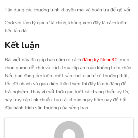
Tận dụng các chương trình khuyến mãi và hoàn trả để gỡ vốn
Chơi với tâm lý giải trí là chính, không xem đây là cách kiếm
tiền lâu dài
Kết luận
Bài viết này đã giúp bạn nắm rõ cách
đăng ký Nohu90
, mẹo
chọn game dễ chơi và cách truy cập an toàn không lo bị chặn.
Nếu bạn đang tìm kiếm một sân chơi giải trí có thưởng thật,
tốc độ nhanh và giao diện thân thiện thì đây là nơi đáng để
trải nghiệm. Thay vì mất thời gian lướt các trang thiếu uy tín,
hãy truy cập link chuẩn, tạo tài khoản ngay hôm nay để bắt
đầu hành trình săn thưởng của riêng bạn.