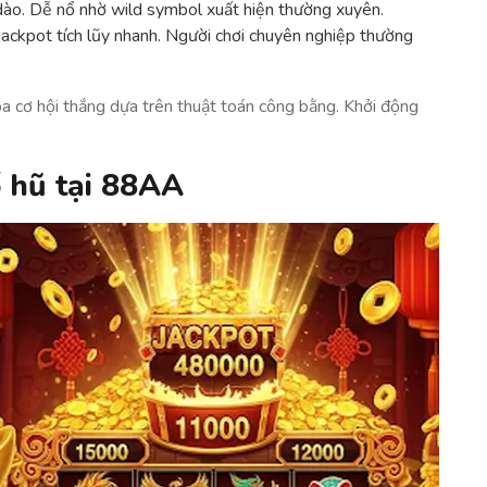
ồi dào. Dễ nổ nhờ wild symbol xuất hiện thường xuyên.
 jackpot tích lũy nhanh. Người chơi chuyên nghiệp thường
óa cơ hội thắng dựa trên thuật toán công bằng. Khởi động
ổ hũ tại 88AA