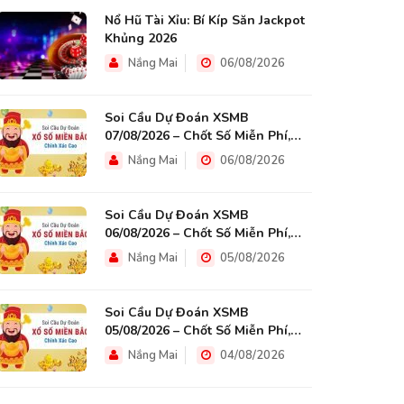
Nổ Hũ Tài Xỉu: Bí Kíp Săn Jackpot
Khủng 2026
Nắng Mai
06/08/2026
Soi Cầu Dự Đoán XSMB
07/08/2026 – Chốt Số Miễn Phí,
Cực Chuẩn
Nắng Mai
06/08/2026
Soi Cầu Dự Đoán XSMB
06/08/2026 – Chốt Số Miễn Phí,
Cực Chuẩn
Nắng Mai
05/08/2026
Soi Cầu Dự Đoán XSMB
05/08/2026 – Chốt Số Miễn Phí,
Cực Chuẩn
Nắng Mai
04/08/2026