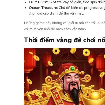
Fruit Burst
: Slot trái cây cổ điển, free spin d
Ocean Treasure
: Chủ đề biển cả, progressive
chọn giờ cao điểm để thử vận may.
Những game này không chỉ giải trí mà còn tối ưu h
với mức vốn nhỏ để nắm cách vận hành.
Thời điểm vàng để chơi n