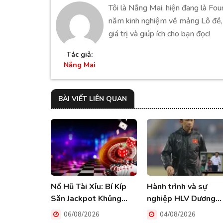
Tôi là Nắng Mai, hiện đang là Fo
năm kinh nghiệm về mảng Lô đề, Xổ
giá trị và giúp ích cho bạn đọc!
Tác giả:
Nắng Mai
BÀI VIẾT LIÊN QUAN
Nổ Hũ Tài Xỉu: Bí Kíp
Hành trình và sự
Săn Jackpot Khủng
nghiệp HLV Dương
2026
Minh Ninh người cận
06/08/2026
04/08/2026
trung thành HAGL