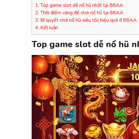
1.
Top game slot dễ nổ hũ nhất tại 88AA
2.
Thời điểm vàng để chơi nổ hũ tại 88AA
3.
Bí quyết chơi nổ hũ siêu tốc hiệu quả ở 88AA
4.
Kết luận
Top game slot dễ nổ hũ n