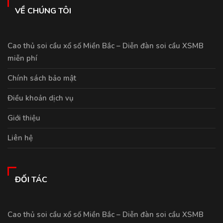
VỀ CHÚNG TÔI
Cao thủ soi cầu xổ số Miền Bắc – Diễn đàn soi cầu XSMB
miễn phí
Chính sách bảo mật
Điều khoản dịch vụ
Giới thiệu
Liên hệ
ĐỐI TÁC
Cao thủ soi cầu xổ số Miền Bắc – Diễn đàn soi cầu XSMB