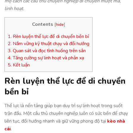
mộ cách các cầu thủ chuyên nghiệp di chuyển mượt mà,
linh hoạt.
Contents
[
hide
]
1.
Rèn luyện thể lực để di chuyển bền bỉ
2.
Nắm vững kỹ thuật chạy và đổi hướng
3.
Quan sát và đọc tình huống trên sân
4.
Tăng cường sự linh hoạt và phản xạ
5.
Kết luận
Rèn luyện thể lực để di chuyển
bền bỉ
Thể lực là nền tảng giúp bạn duy trì sự linh hoạt trong suốt
trận đấu. Một cầu thủ chuyên nghiệp luôn có sức bền để chạy
liên tục, đổi hướng nhanh và giữ vững phong độ tại
kèo nhà
cái
.