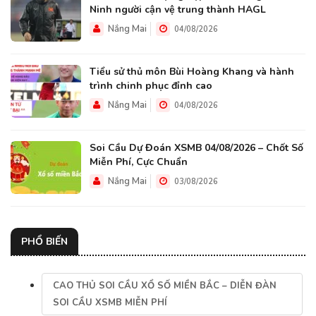
Ninh người cận vệ trung thành HAGL
Nắng Mai
04/08/2026
Tiểu sử thủ môn Bùi Hoàng Khang và hành
trình chinh phục đỉnh cao
Nắng Mai
04/08/2026
Soi Cầu Dự Đoán XSMB 04/08/2026 – Chốt Số
Miễn Phí, Cực Chuẩn
Nắng Mai
03/08/2026
PHỔ BIẾN
CAO THỦ SOI CẦU XỔ SỐ MIỀN BẮC – DIỄN ĐÀN
SOI CẦU XSMB MIỄN PHÍ