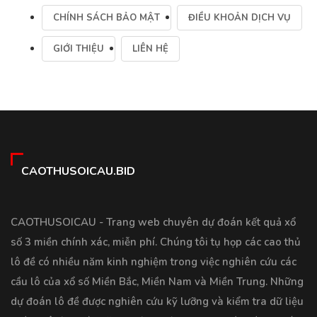
CHÍNH SÁCH BẢO MẬT
ĐIỀU KHOẢN DỊCH VỤ
GIỚI THIỆU
LIÊN HỆ
CAOTHUSOICAU.BID
CAOTHUSOICAU - Trang web chuyên dự đoán kết quả xổ
số 3 miền chính xác, miễn phí. Chúng tôi tụ họp các cao thủ
lô đề có nhiều năm kinh nghiệm trong việc nghiên cứu các
cầu lô của xổ số Miền Bắc, Miền Nam và Miền Trung. Những
dự đoán lô đề được nghiên cứu kỹ lưỡng và kiểm tra dữ liệu