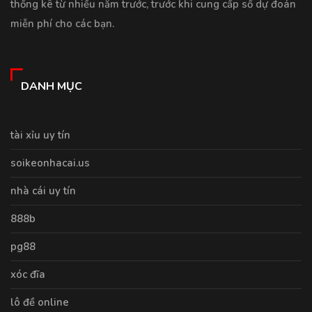
thống kê từ nhiều năm trước, trước khi cung cấp số dự đoán
miễn phí cho các bạn.
DANH MỤC
tài xỉu uy tín
soikeonhacai.us
nhà cái uy tín
888b
pg88
xóc đĩa
lô đề online