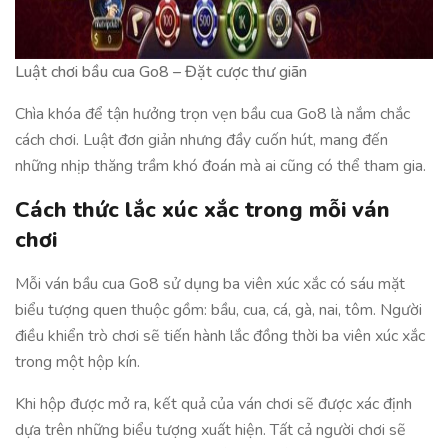
Luật chơi bầu cua Go8 – Đặt cược thư giãn
Chìa khóa để tận hưởng trọn vẹn bầu cua Go8 là nắm chắc
cách chơi. Luật đơn giản nhưng đầy cuốn hút, mang đến
những nhịp thăng trầm khó đoán mà ai cũng có thể tham gia.
Cách thức lắc xúc xắc trong mỗi ván
chơi
Mỗi ván bầu cua Go8 sử dụng ba viên xúc xắc có sáu mặt
biểu tượng quen thuộc gồm: bầu, cua, cá, gà, nai, tôm. Người
điều khiển trò chơi sẽ tiến hành lắc đồng thời ba viên xúc xắc
trong một hộp kín.
Khi hộp được mở ra, kết quả của ván chơi sẽ được xác định
dựa trên những biểu tượng xuất hiện. Tất cả người chơi sẽ