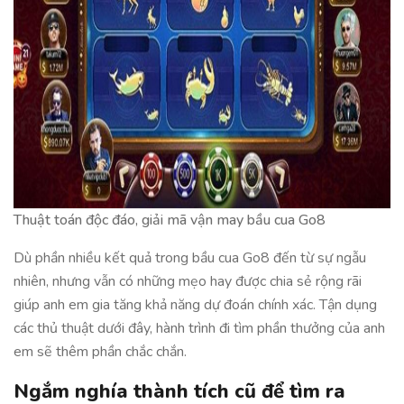
Thuật toán độc đáo, giải mã vận may bầu cua Go8
Dù phần nhiều kết quả trong bầu cua Go8 đến từ sự ngẫu
nhiên, nhưng vẫn có những mẹo hay được chia sẻ rộng rãi
giúp anh em gia tăng khả năng dự đoán chính xác. Tận dụng
các thủ thuật dưới đây, hành trình đi tìm phần thưởng của anh
em sẽ thêm phần chắc chắn.
Ngắm nghía thành tích cũ để tìm ra