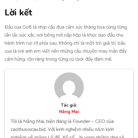
Lời kết
Bầu cua Go8 là nhịp cầu đưa cảm xúc thăng hoa cùng từng
lần lắc xúc xắc, nơi tiếng mở nắp hộp là khúc dạo đầu cho
hành trình rực rỡ phía sau. Không chỉ là một trò giải trí, bầu
cua là nơi anh em viết nên những câu chuyện may mắn đầy
cảm hứng, rộn ràng trong từng cú click đầy đam mê.
Tác giả:
Nắng Mai
Tôi là Nắng Mai, hiện đang là Founder – CEO của
caothusoicau.bid. Với kinh nghiệm nhiều năm kinh
nghiệm về mảng Lô đề, Xổ số,... hi vọng những chia sẻ