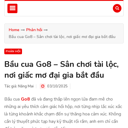
Home
Phản hồi
Bầu cua Go8 – Sân chơi tài lộc, nơi giấc mơ đại gia bắt đầu
PHẢN HỒI
Bầu cua Go8 – Sân chơi tài lộc,
nơi giấc mơ đại gia bắt đầu
Tác giả:
Nắng Mai
03/10/2025
Bầu cua
Go8
đã và đang thắp lên ngọn lửa đam mê cho
những ai yêu thích cảm giác hồi hộp, nơi từng nhịp lắc xúc xắc
là từng khoảnh khắc chạm đến sự thăng hoa cảm xúc. Không
cần lý thuyết phức tạp hay kỹ thuật rối rắm, anh em chỉ cần