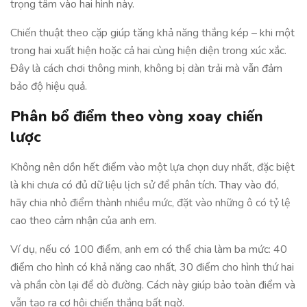
trọng tâm vào hai hình này.
Chiến thuật theo cặp giúp tăng khả năng thắng kép – khi một
trong hai xuất hiện hoặc cả hai cùng hiện diện trong xúc xắc.
Đây là cách chơi thông minh, không bị dàn trải mà vẫn đảm
bảo độ hiệu quả.
Phân bổ điểm theo vòng xoay chiến
lược
Không nên dồn hết điểm vào một lựa chọn duy nhất, đặc biệt
là khi chưa có đủ dữ liệu lịch sử để phân tích. Thay vào đó,
hãy chia nhỏ điểm thành nhiều mức, đặt vào những ô có tỷ lệ
cao theo cảm nhận của anh em.
Ví dụ, nếu có 100 điểm, anh em có thể chia làm ba mức: 40
điểm cho hình có khả năng cao nhất, 30 điểm cho hình thứ hai
và phần còn lại để dò đường. Cách này giúp bảo toàn điểm và
vẫn tạo ra cơ hội chiến thắng bất ngờ.