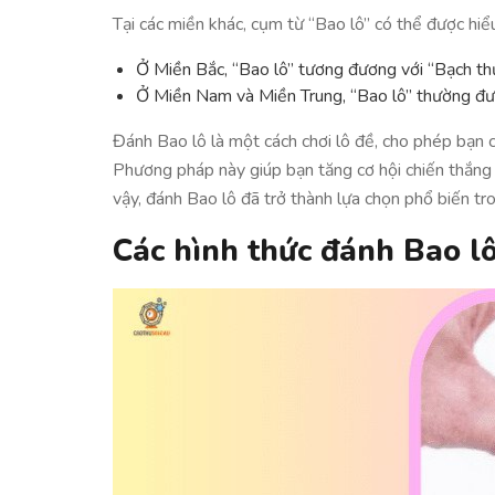
Tại các miền khác, cụm từ “Bao lô” có thể được hiể
Ở Miền Bắc, “Bao lô” tương đương với “Bạch thủ
Ở Miền Nam và Miền Trung, “Bao lô” thường được
Đánh Bao lô là một cách chơi lô đề, cho phép bạn c
Phương pháp này giúp bạn tăng cơ hội chiến thắng v
vậy, đánh Bao lô đã trở thành lựa chọn phổ biến tr
Các hình thức đánh Bao lô