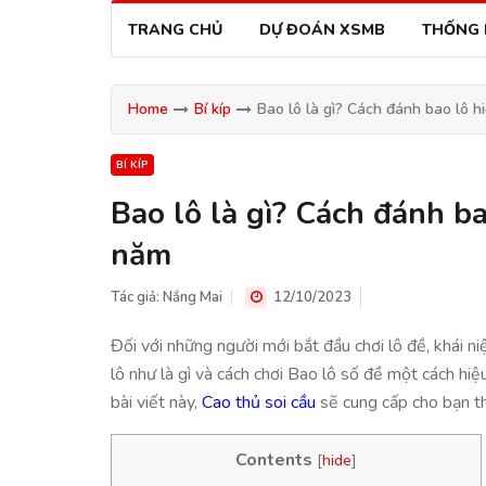
TRANG CHỦ
DỰ ĐOÁN XSMB
THỐNG 
Home
Bí kíp
Bao lô là gì? Cách đánh bao lô 
BÍ KÍP
Bao lô là gì? Cách đánh b
năm
Tác giả:
Nắng Mai
12/10/2023
Đối với những người mới bắt đầu chơi lô đề, khái n
lô như là gì và cách chơi Bao lô số đề một cách hi
bài viết này,
Cao thủ soi cầu
sẽ cung cấp cho bạn thô
Contents
[
hide
]