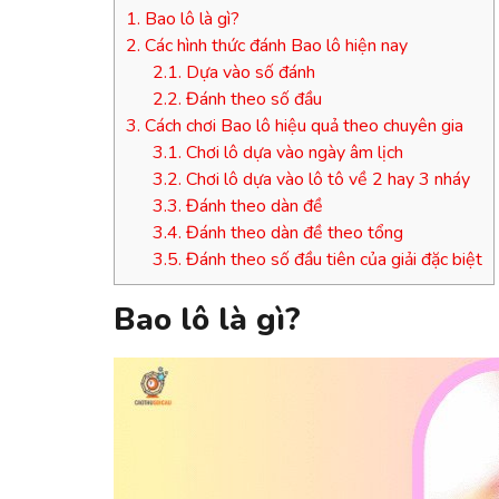
1.
Bao lô là gì?
2.
Các hình thức đánh Bao lô hiện nay
2.1.
Dựa vào số đánh
2.2.
Đánh theo số đầu
3.
Cách chơi Bao lô hiệu quả theo chuyên gia
3.1.
Chơi lô dựa vào ngày âm lịch
3.2.
Chơi lô dựa vào lô tô về 2 hay 3 nháy
3.3.
Đánh theo dàn đề
3.4.
Đánh theo dàn đề theo tổng
3.5.
Đánh theo số đầu tiên của giải đặc biệt
Bao lô là gì?