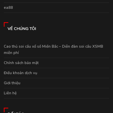
ea88
VỀ CHÚNG TÔI
Cao thủ soi cầu xổ số Miền Bắc – Diễn đàn soi cầu XSMB
miễn phí
Chính sách bảo mật
Điều khoản dịch vụ
Giới thiệu
Liên hệ