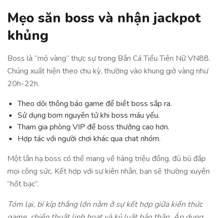
Mẹo săn boss và nhận jackpot
khủng
Boss là “mỏ vàng” thực sự trong Bắn Cá Tiểu Tiên Nữ VN88.
Chúng xuất hiện theo chu kỳ, thường vào khung giờ vàng như
20h-22h.
Theo dõi thông báo game để biết boss sắp ra.
Sử dụng bom nguyên tử khi boss máu yếu.
Tham gia phòng VIP để boss thưởng cao hơn.
Hợp tác với người chơi khác qua chat nhóm.
Một lần hạ boss có thể mang về hàng triệu đồng, đủ bù đắp
mọi công sức. Kết hợp với sự kiên nhẫn, bạn sẽ thường xuyên
“hốt bạc”.
Tóm lại, bí kíp thắng lớn nằm ở sự kết hợp giữa kiến thức
game, chiến thuật linh hoạt và kỷ luật bản thân. Áp dụng