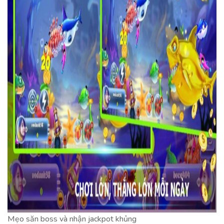
Mẹo săn boss và nhận jackpot khủng