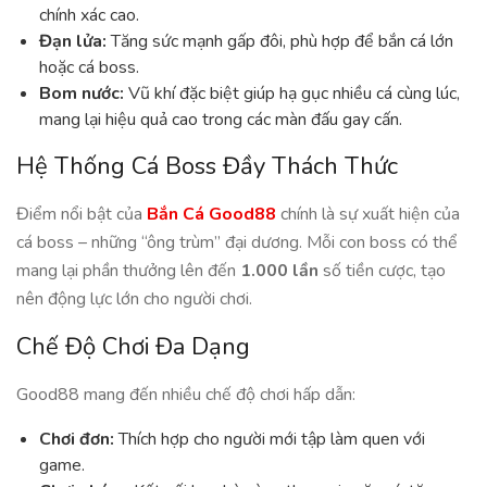
chính xác cao.
Đạn lửa:
Tăng sức mạnh gấp đôi, phù hợp để bắn cá lớn
hoặc cá boss.
Bom nước:
Vũ khí đặc biệt giúp hạ gục nhiều cá cùng lúc,
mang lại hiệu quả cao trong các màn đấu gay cấn.
Hệ Thống Cá Boss Đầy Thách Thức
Điểm nổi bật của
Bắn Cá Good88
chính là sự xuất hiện của
cá boss – những “ông trùm” đại dương. Mỗi con boss có thể
mang lại phần thưởng lên đến
1.000 lần
số tiền cược, tạo
nên động lực lớn cho người chơi.
Chế Độ Chơi Đa Dạng
Good88 mang đến nhiều chế độ chơi hấp dẫn:
Chơi đơn:
Thích hợp cho người mới tập làm quen với
game.