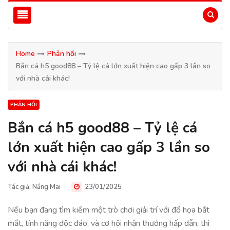
Home
Phản hồi
Bắn cá h5 good88 – Tỷ lệ cá lớn xuất hiện cao gấp 3 lần so
với nhà cái khác!
PHẢN HỒI
Bắn cá h5 good88 – Tỷ lệ cá
lớn xuất hiện cao gấp 3 lần so
với nhà cái khác!
Tác giả:
Nắng Mai
23/01/2025
Nếu bạn đang tìm kiếm một trò chơi giải trí với đồ họa bắt
mắt, tính năng độc đáo, và cơ hội nhận thưởng hấp dẫn, thì