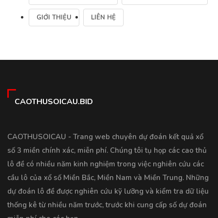
GIỚI THIỆU
LIÊN HỆ
CAOTHUSOICAU.BID
CAOTHUSOICAU - Trang web chuyên dự đoán kết quả xổ
số 3 miền chính xác, miễn phí. Chúng tôi tụ họp các cao thủ
lô đề có nhiều năm kinh nghiệm trong việc nghiên cứu các
cầu lô của xổ số Miền Bắc, Miền Nam và Miền Trung. Những
dự đoán lô đề được nghiên cứu kỹ lưỡng và kiểm tra dữ liệu
thống kê từ nhiều năm trước, trước khi cung cấp số dự đoán