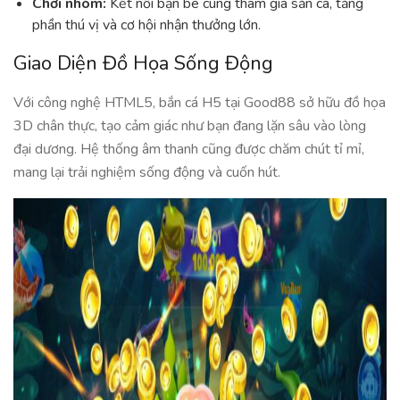
Chơi nhóm:
Kết nối bạn bè cùng tham gia săn cá, tăng
phần thú vị và cơ hội nhận thưởng lớn.
Giao Diện Đồ Họa Sống Động
Với công nghệ HTML5, bắn cá H5 tại Good88 sở hữu đồ họa
3D chân thực, tạo cảm giác như bạn đang lặn sâu vào lòng
đại dương. Hệ thống âm thanh cũng được chăm chút tỉ mỉ,
mang lại trải nghiệm sống động và cuốn hút.