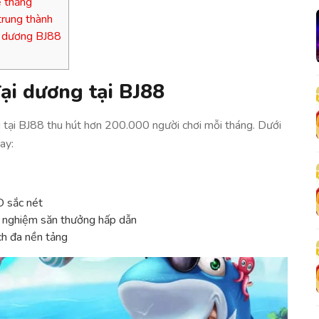
ệ thắng
trung thành
i dương BJ88
ại dương tại BJ88
tại BJ88 thu hút hơn 200.000 người chơi mỗi tháng. Dưới
ay:
D sắc nét
rải nghiệm săn thưởng hấp dẫn
ch đa nền tảng