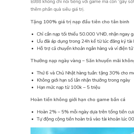
BJ88 không chỉ nổi tiếng với game mà còn “gây sốt
thêm phần quà siêu giá trị.
Tặng 100% giá trị nạp đầu tiên cho tân binh
Chỉ cần nạp tối thiểu 50.000 VNĐ, nhận ngay g
Ưu đãi áp dụng trong 24h kể từ lúc đăng ký tài
Hỗ trợ cả chuyển khoản ngân hàng và ví điện tử
Thưởng nạp ngày vàng – Săn khuyến mãi không
Thứ 6 và Chủ Nhật hàng tuần: tặng 30% cho mọ
Không giới hạn số lần nhận thưởng trong ngày
Hạn mức nạp từ 100k – 5 triệu
Hoàn tiền không giới hạn cho game bắn cá
Hoàn 2% – 5% mỗi ngày dựa trên tổng tiền cư
Tự động cộng tiền hoàn trả vào tài khoản lúc 0