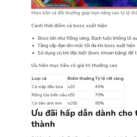
Mẹo bắn cá đổi thưởng giúp bạn nâng cao tỷ lệ th
Canh thời điểm cá boss xuất hiện
Boss lớn như Rồng vàng, Bạch tuộc khổng lồ xu
Tăng cấp đạn lên mức tối đa khi boss xuất hiện
Sử dụng vũ khí đặc biệt (bom, khoan băng) để 
Ưu tiên mục tiêu có giá trị thưởng cao
Loại cá
Điểm thưởng
Tỷ lệ rớt vàng
Cá mập đầu búa
x20
45%
Rồng lửa biển sâu
x50
70%
Cá tiên ánh kim
x100
90%
Ưu đãi hấp dẫn dành cho 
thành