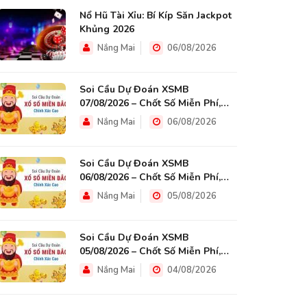
Nổ Hũ Tài Xỉu: Bí Kíp Săn Jackpot
Khủng 2026
Nắng Mai
06/08/2026
Soi Cầu Dự Đoán XSMB
07/08/2026 – Chốt Số Miễn Phí,
Cực Chuẩn
Nắng Mai
06/08/2026
Soi Cầu Dự Đoán XSMB
06/08/2026 – Chốt Số Miễn Phí,
Cực Chuẩn
Nắng Mai
05/08/2026
Soi Cầu Dự Đoán XSMB
05/08/2026 – Chốt Số Miễn Phí,
Cực Chuẩn
Nắng Mai
04/08/2026