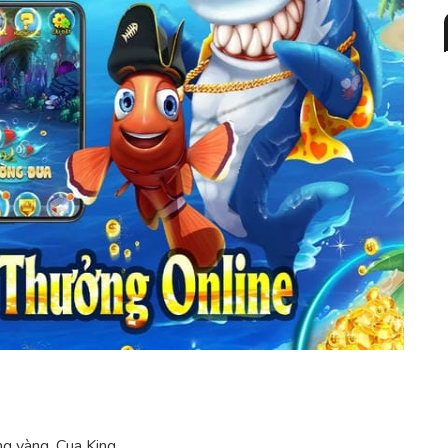
g vàng, Cua King