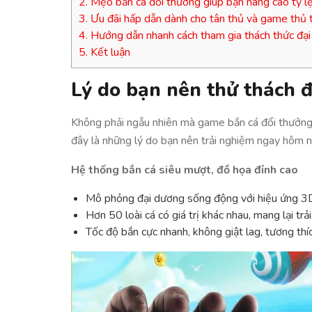
2.
Mẹo bắn cá đổi thưởng giúp bạn nâng cao tỷ l
3.
Ưu đãi hấp dẫn dành cho tân thủ và game thủ 
4.
Hướng dẫn nhanh cách tham gia thách thức đạ
5.
Kết luận
Lý do bạn nên thử thách đ
Không phải ngẫu nhiên mà game bắn cá đổi thưởng 
đây là những lý do bạn nên trải nghiệm ngay hôm n
Hệ thống bắn cá siêu mượt, đồ họa đỉnh cao
Mô phỏng đại dương sống động với hiệu ứng 3
Hơn 50 loài cá có giá trị khác nhau, mang lại t
Tốc độ bắn cực nhanh, không giật lag, tương thí