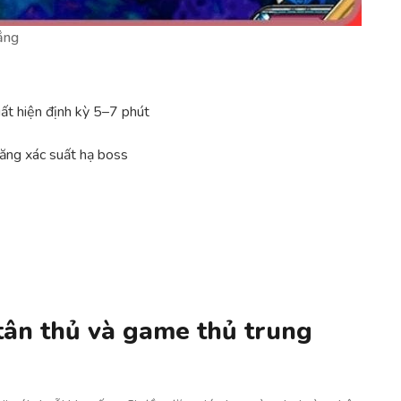
ắng
ất hiện định kỳ 5–7 phút
tăng xác suất hạ boss
tân thủ và game thủ trung